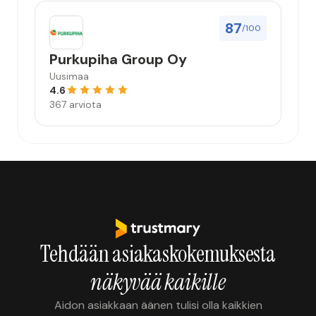
87
/100
Purkupiha Group Oy
Uusimaa
4.6
367 arviota
Tehdään asiakaskokemuksesta
näkyvää kaikille
Aidon asiakkaan äänen tulisi olla kaikkien