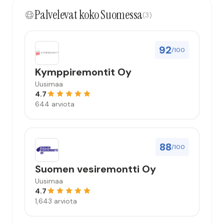
kokonaisuus hyvä ja varmasti tulevaisuudessakin
Palvelevat koko Suomessa
mahdollisuus että palveluita käytän”
(3)
92
/100
Kymppiremontit Oy
Uusimaa
4.7
644 arviota
88
/100
Suomen vesiremontti Oy
Uusimaa
4.7
1,643 arviota