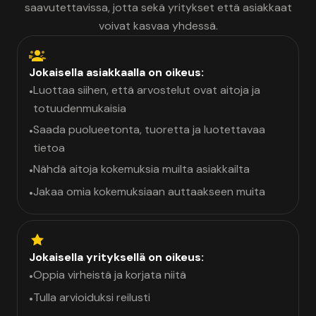
saavutettavissa, jotta sekä yritykset että asiakkaat
voivat kasvaa yhdessä.
Jokaisella asiakkaalla on oikeus:
Luottaa siihen, että arvostelut ovat aitoja ja
•
totuudenmukaisia
Saada puolueetonta, tuoretta ja luotettavaa
•
tietoa
Nähdä aitoja kokemuksia muilta asiakkailta
•
Jakaa omia kokemuksiaan auttaakseen muita
•
Jokaisella yrityksellä on oikeus:
Oppia virheistä ja korjata niitä
•
Tulla arvioiduksi reilusti
•