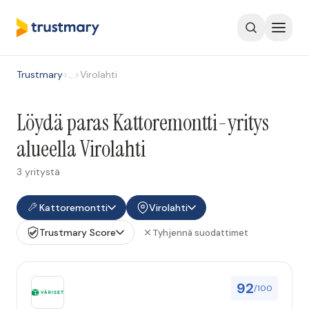
Trustmary
>
…
>
Virolahti
Löydä paras Kattoremontti-yritys
alueella Virolahti
3 yritystä
Kattoremontti
Virolahti
Trustmary Score
Tyhjennä suodattimet
92
/100