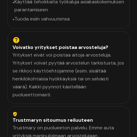
Käyttää tehokkaita työkaluja asiakaskokemuksen
•
parantamiseen
Tuoda esiin vahvuutensa
•
Voivatko yritykset poistaa arvosteluja?
Yritykset eivät voi poistaa aitoja arvosteluja.
Yritykset voivat pyytää arvostelun tarkistusta, jos
se rikkoo käyttöehtojamme (esim. sisältää
henkilökohtaisia hyökkäyksiä tai on selvästi
väärä). Kaikki pyynnöt käsitellään
puolueettomasti.
Trustmaryn sitoumus reiluuteen
Trustmary on puolueeton palvelu. Emme auta
yrityksiä manipuloimaan arvostelujaan.