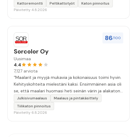
Kattoremontti
Peltikattotyöt
Katon pinnoitus
Päivitetty 4.8.2026
86
/100
Sorcolor Oy
Uusimaa
4.4
7,127 arviota
“Maalarit ja myyjä mukavia ja kokonaisuus toimi hyvin.
Kehityskohteita mielestäni kaksi. Ensimmäinen asia oli
se, että maalari huomasi heti seinän värin ja alakaton
värin erot mitä en huomannut. Hyvä toki että siinä
Julkisivumaalaus
Maalaus ja pintakäsittely
kohtaa huomattu mutta toki optimaalisessa
Tiilikaton pinnoitus
tilanteessa myyjä olisi jo kiinnittänyt tähän huomiota.
Päivitetty 6.8.2026
Toinen kehityskohde on myyjän ja maalajien välinen
"hand-over" eli maalarit tietäisivät vielä aavistuksen
paremmin jo tullessa mitä alkaa tekemään. Mutta