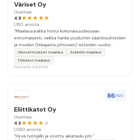
Väriset Oy
Uusimaa
4.8
1,180 arviota
“Maalausurakka hoitui kokonaisuudessaan
erinomaisesti, vaikka hanke jouduttiin sääolosuhteiden
ja muiden (tilaajasta johtuvien) esteiden vuoksi
keskeyttämään n. 3 viikoksi. Maalaistulos on oikein
Ulkoverhouksen maalaus
Sokkelin maalaus
hyvä, yhteydenpito erinomaista, jälkityöt tehtiin
Tiilikaton maalaus
huolellisesti. Suosittelen. Erityiskiitos itse maalareille:
Päivitetty 6.8.2026
Miljalle ja Valmalle!”
86
/100
Eliittikatot Oy
Uusimaa
4.5
1,060 arviota
“Hyvä työnjälki ja sovittu aikataulu piti.”