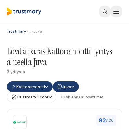
Trustmary
>
…
>
Juva
Löydä paras Kattoremontti-yritys
alueella Juva
3 yritystä
Kattoremontti
Juva
Trustmary Score
Tyhjennä suodattimet
92
/100