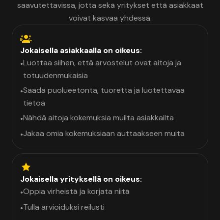
saavutettavissa, jotta sekä yritykset että asiakkaat
voivat kasvaa yhdessä.
Jokaisella asiakkaalla on oikeus:
Luottaa siihen, että arvostelut ovat aitoja ja
•
totuudenmukaisia
Saada puolueetonta, tuoretta ja luotettavaa
•
tietoa
Nähdä aitoja kokemuksia muilta asiakkailta
•
Jakaa omia kokemuksiaan auttaakseen muita
•
Jokaisella yrityksellä on oikeus:
Oppia virheistä ja korjata niitä
•
Tulla arvioiduksi reilusti
•