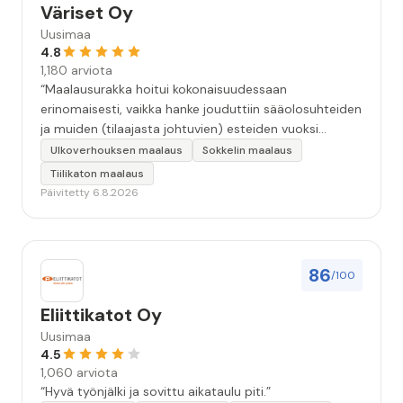
Väriset Oy
Uusimaa
4.8
1,180 arviota
“Maalausurakka hoitui kokonaisuudessaan
erinomaisesti, vaikka hanke jouduttiin sääolosuhteiden
ja muiden (tilaajasta johtuvien) esteiden vuoksi
keskeyttämään n. 3 viikoksi. Maalaistulos on oikein
Ulkoverhouksen maalaus
Sokkelin maalaus
hyvä, yhteydenpito erinomaista, jälkityöt tehtiin
Tiilikaton maalaus
huolellisesti. Suosittelen. Erityiskiitos itse maalareille:
Päivitetty 6.8.2026
Miljalle ja Valmalle!”
86
/100
Eliittikatot Oy
Uusimaa
4.5
1,060 arviota
“Hyvä työnjälki ja sovittu aikataulu piti.”