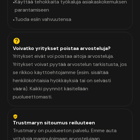
Käyttää tehokkaita työkaluja asiakaskokemuksen
•
parantamiseen
Tuoda esiin vahvuutensa
•
Voivatko yritykset poistaa arvosteluja?
Yritykset eivät voi poistaa aitoja arvosteluja.
Yritykset voivat pyytää arvostelun tarkistusta, jos
se rikkoo käyttöehtojamme (esim. sisältää
henkilökohtaisia hyökkäyksiä tai on selvästi
väärä). Kaikki pyynnöt käsitellään
puolueettomasti.
Trustmaryn sitoumus reiluuteen
Trustmary on puolueeton palvelu. Emme auta
yrityksiä manipuloimaan arvostelujaan.