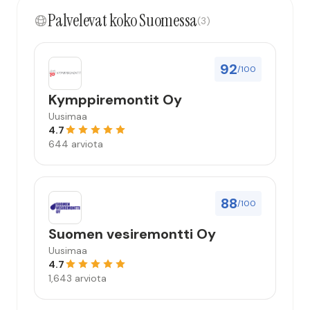
kokonaisuus hyvä ja varmasti tulevaisuudessakin
Palvelevat koko Suomessa
mahdollisuus että palveluita käytän”
(3)
92
/100
Kymppiremontit Oy
Uusimaa
4.7
644 arviota
88
/100
Suomen vesiremontti Oy
Uusimaa
4.7
1,643 arviota