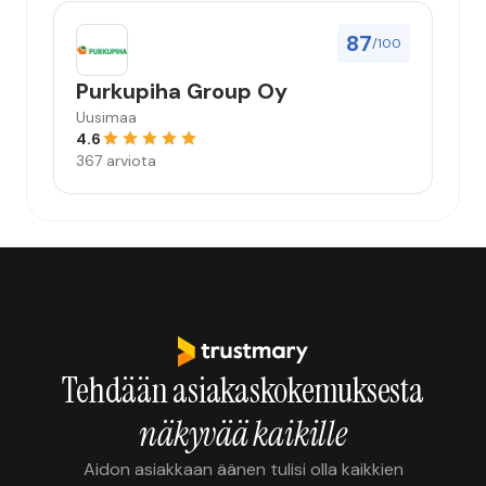
87
/100
Purkupiha Group Oy
Uusimaa
4.6
367 arviota
Tehdään asiakaskokemuksesta
näkyvää kaikille
Aidon asiakkaan äänen tulisi olla kaikkien