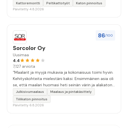
Kattoremontti
Peltikattotyöt
Katon pinnoitus
Päivitetty 4.8.2026
86
/100
Sorcolor Oy
Uusimaa
4.4
7,127 arviota
“Maalarit ja myyjä mukavia ja kokonaisuus toimi hyvin.
Kehityskohteita mielestäni kaksi. Ensimmäinen asia oli
se, että maalari huomasi heti seinän värin ja alakaton
värin erot mitä en huomannut. Hyvä toki että siinä
Julkisivumaalaus
Maalaus ja pintakäsittely
kohtaa huomattu mutta toki optimaalisessa
Tiilikaton pinnoitus
tilanteessa myyjä olisi jo kiinnittänyt tähän huomiota.
Päivitetty 6.8.2026
Toinen kehityskohde on myyjän ja maalajien välinen
"hand-over" eli maalarit tietäisivät vielä aavistuksen
paremmin jo tullessa mitä alkaa tekemään. Mutta