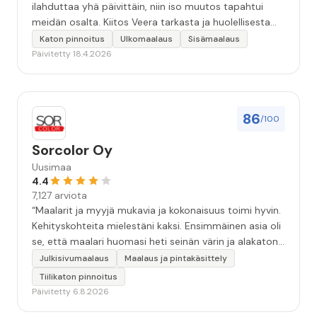
ilahduttaa yhä päivittäin, niin iso muutos tapahtui
meidän osalta. Kiitos Veera tarkasta ja huolellisesta
työstä, sekä ystävällisestä palvelusta!”
Katon pinnoitus
Ulkomaalaus
Sisämaalaus
Päivitetty 18.4.2026
86
/100
Sorcolor Oy
Uusimaa
4.4
7,127 arviota
“Maalarit ja myyjä mukavia ja kokonaisuus toimi hyvin.
Kehityskohteita mielestäni kaksi. Ensimmäinen asia oli
se, että maalari huomasi heti seinän värin ja alakaton
värin erot mitä en huomannut. Hyvä toki että siinä
Julkisivumaalaus
Maalaus ja pintakäsittely
kohtaa huomattu mutta toki optimaalisessa
Tiilikaton pinnoitus
tilanteessa myyjä olisi jo kiinnittänyt tähän huomiota.
Päivitetty 6.8.2026
Toinen kehityskohde on myyjän ja maalajien välinen