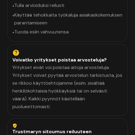
Tulla arvioiduksi reilusti
•
Käyttää tehokkaita työkaluja asiakaskokemuksen
•
parantamiseen
Tuoda esiin vahvuutensa
•
Voivatko yritykset poistaa arvosteluja?
Yritykset eivät voi poistaa aitoja arvosteluja.
Yritykset voivat pyytää arvostelun tarkistusta, jos
se rikkoo käyttöehtojamme (esim. sisältää
henkilökohtaisia hyökkäyksiä tai on selvästi
väärä). Kaikki pyynnöt käsitellään
puolueettomasti.
Trustmaryn sitoumus reiluuteen