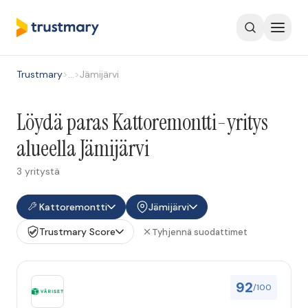
Trustmary
>
…
>
Jämijärvi
Löydä paras Kattoremontti-yritys
alueella Jämijärvi
3 yritystä
Kattoremontti
Jämijärvi
Trustmary Score
Tyhjennä suodattimet
92
/100