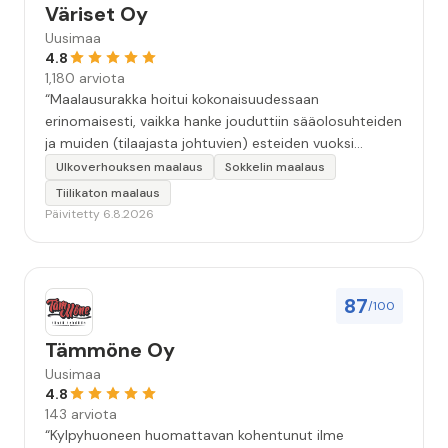
Väriset Oy
Uusimaa
4.8
1,180 arviota
“Maalausurakka hoitui kokonaisuudessaan
erinomaisesti, vaikka hanke jouduttiin sääolosuhteiden
ja muiden (tilaajasta johtuvien) esteiden vuoksi
keskeyttämään n. 3 viikoksi. Maalaistulos on oikein
Ulkoverhouksen maalaus
Sokkelin maalaus
hyvä, yhteydenpito erinomaista, jälkityöt tehtiin
Tiilikaton maalaus
huolellisesti. Suosittelen. Erityiskiitos itse maalareille:
Päivitetty 6.8.2026
Miljalle ja Valmalle!”
87
/100
Tämmöne Oy
Uusimaa
4.8
143 arviota
“Kylpyhuoneen huomattavan kohentunut ilme