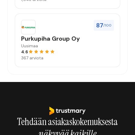
87
/100
Purkupiha Group Oy
Uusimaa
4.6
367 arviota
Tehdään asiakaskokemuksesta
näkyvää kaikille