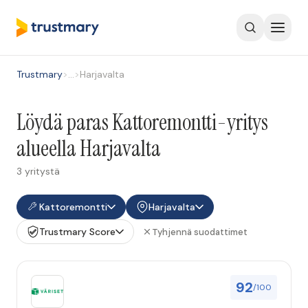
Trustmary
>
…
>
Harjavalta
Löydä paras Kattoremontti-yritys
alueella Harjavalta
3 yritystä
Kattoremontti
Harjavalta
Trustmary Score
Tyhjennä suodattimet
92
/100