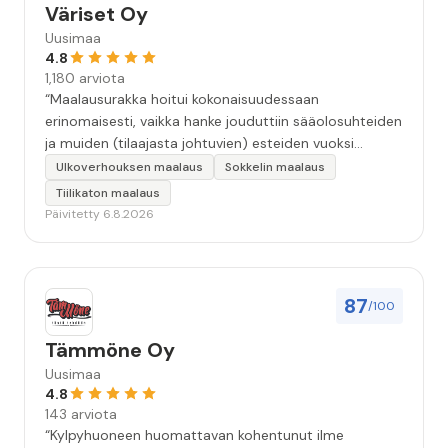
Väriset Oy
Uusimaa
4.8
1,180 arviota
“Maalausurakka hoitui kokonaisuudessaan
erinomaisesti, vaikka hanke jouduttiin sääolosuhteiden
ja muiden (tilaajasta johtuvien) esteiden vuoksi
keskeyttämään n. 3 viikoksi. Maalaistulos on oikein
Ulkoverhouksen maalaus
Sokkelin maalaus
hyvä, yhteydenpito erinomaista, jälkityöt tehtiin
Tiilikaton maalaus
huolellisesti. Suosittelen. Erityiskiitos itse maalareille:
Päivitetty 6.8.2026
Miljalle ja Valmalle!”
87
/100
Tämmöne Oy
Uusimaa
4.8
143 arviota
“Kylpyhuoneen huomattavan kohentunut ilme