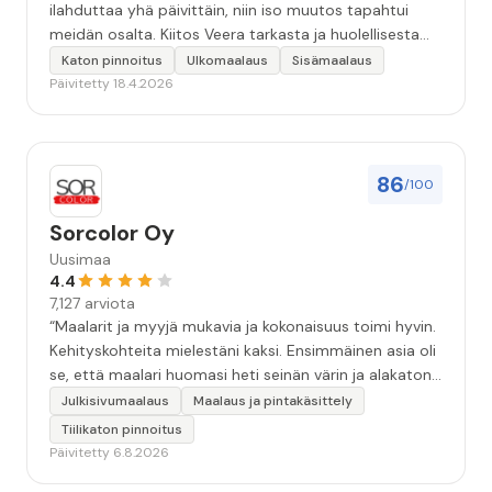
ilahduttaa yhä päivittäin, niin iso muutos tapahtui
meidän osalta. Kiitos Veera tarkasta ja huolellisesta
työstä, sekä ystävällisestä palvelusta!”
Katon pinnoitus
Ulkomaalaus
Sisämaalaus
Päivitetty 18.4.2026
86
/100
Sorcolor Oy
Uusimaa
4.4
7,127 arviota
“Maalarit ja myyjä mukavia ja kokonaisuus toimi hyvin.
Kehityskohteita mielestäni kaksi. Ensimmäinen asia oli
se, että maalari huomasi heti seinän värin ja alakaton
värin erot mitä en huomannut. Hyvä toki että siinä
Julkisivumaalaus
Maalaus ja pintakäsittely
kohtaa huomattu mutta toki optimaalisessa
Tiilikaton pinnoitus
tilanteessa myyjä olisi jo kiinnittänyt tähän huomiota.
Päivitetty 6.8.2026
Toinen kehityskohde on myyjän ja maalajien välinen