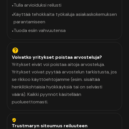
Tulla arvioiduksi reilusti
•
Käyttää tehokkaita työkaluja asiakaskokemuksen
•
parantamiseen
Tuoda esiin vahvuutensa
•
Voivatko yritykset poistaa arvosteluja?
Yritykset eivät voi poistaa aitoja arvosteluja.
Yritykset voivat pyytää arvostelun tarkistusta, jos
se rikkoo käyttöehtojamme (esim. sisältää
henkilökohtaisia hyökkäyksiä tai on selvästi
väärä). Kaikki pyynnöt käsitellään
puolueettomasti.
Trustmaryn sitoumus reiluuteen