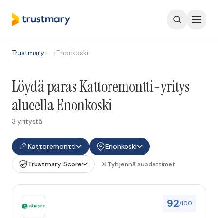
Trustmary
>
…
>
Enonkoski
Löydä paras Kattoremontti-yritys
alueella Enonkoski
3 yritystä
Kattoremontti
Enonkoski
Trustmary Score
Tyhjennä suodattimet
92
/100