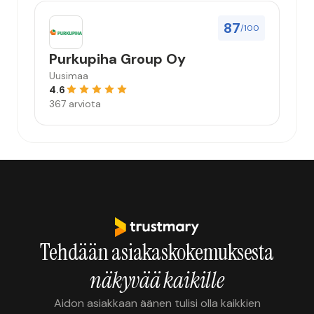
87
/100
Purkupiha Group Oy
Uusimaa
4.6
367 arviota
Tehdään asiakaskokemuksesta
näkyvää kaikille
Aidon asiakkaan äänen tulisi olla kaikkien