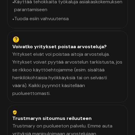
Käyttää tehokkaita työkaluja asiakaskokemuksen
•
parantamiseen
Tuoda esiin vahvuutensa
•
Voivatko yritykset poistaa arvosteluja?
Yritykset eivät voi poistaa aitoja arvosteluja.
Yritykset voivat pyytää arvostelun tarkistusta, jos
se rikkoo käyttöehtojamme (esim. sisältää
henkilökohtaisia hyökkäyksiä tai on selvästi
väärä). Kaikki pyynnöt käsitellään
puolueettomasti.
Trustmaryn sitoumus reiluuteen
Trustmary on puolueeton palvelu. Emme auta
yrityksiä manipuloimaan arvostelujaan.