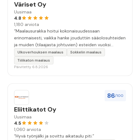
Väriset Oy
Uusimaa
4.8
1,180 arviota
“Maalausurakka hoitui kokonaisuudessaan
erinomaisesti, vaikka hanke jouduttiin sääolosuhteiden
ja muiden (tilaajasta johtuvien) esteiden vuoksi
keskeyttämään n. 3 viikoksi. Maalaistulos on oikein
Ulkoverhouksen maalaus
Sokkelin maalaus
hyvä, yhteydenpito erinomaista, jälkityöt tehtiin
Tiilikaton maalaus
huolellisesti. Suosittelen. Erityiskiitos itse maalareille:
Päivitetty 6.8.2026
Miljalle ja Valmalle!”
86
/100
Eliittikatot Oy
Uusimaa
4.5
1,060 arviota
“Hyvä työnjälki ja sovittu aikataulu piti.”