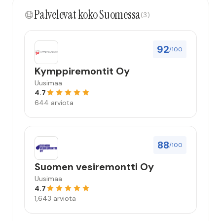
kokonaisuus hyvä ja varmasti tulevaisuudessakin
Palvelevat koko Suomessa
mahdollisuus että palveluita käytän”
(3)
92
/100
Kymppiremontit Oy
Uusimaa
4.7
644 arviota
88
/100
Suomen vesiremontti Oy
Uusimaa
4.7
1,643 arviota