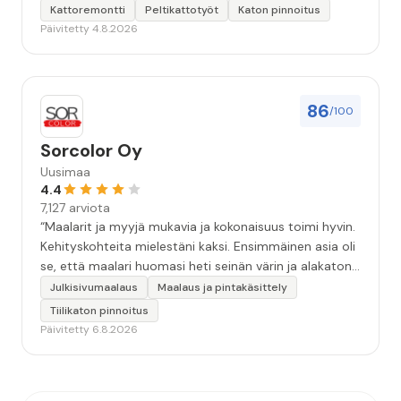
Kattoremontti
Peltikattotyöt
Katon pinnoitus
Päivitetty 4.8.2026
86
/100
Sorcolor Oy
Uusimaa
4.4
7,127 arviota
“Maalarit ja myyjä mukavia ja kokonaisuus toimi hyvin.
Kehityskohteita mielestäni kaksi. Ensimmäinen asia oli
se, että maalari huomasi heti seinän värin ja alakaton
värin erot mitä en huomannut. Hyvä toki että siinä
Julkisivumaalaus
Maalaus ja pintakäsittely
kohtaa huomattu mutta toki optimaalisessa
Tiilikaton pinnoitus
tilanteessa myyjä olisi jo kiinnittänyt tähän huomiota.
Päivitetty 6.8.2026
Toinen kehityskohde on myyjän ja maalajien välinen
"hand-over" eli maalarit tietäisivät vielä aavistuksen
paremmin jo tullessa mitä alkaa tekemään. Mutta