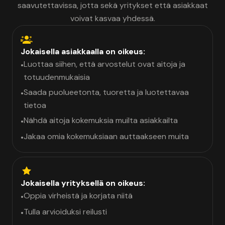
saavutettavissa, jotta sekä yritykset että asiakkaat
voivat kasvaa yhdessä.
Jokaisella asiakkaalla on oikeus:
Luottaa siihen, että arvostelut ovat aitoja ja
•
totuudenmukaisia
Saada puolueetonta, tuoretta ja luotettavaa
•
tietoa
Nähdä aitoja kokemuksia muilta asiakkailta
•
Jakaa omia kokemuksiaan auttaakseen muita
•
Jokaisella yrityksellä on oikeus:
Oppia virheistä ja korjata niitä
•
Tulla arvioiduksi reilusti
•