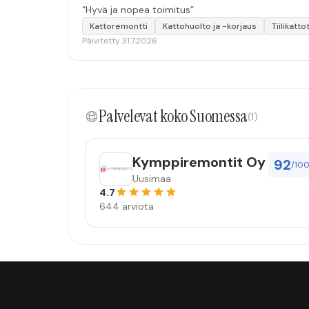
“Hyvä ja nopea toimitus”
Kattoremontti
Kattohuolto ja -korjaus
Tiilikatto
Päivitetty 31.7.2026
Palvelevat koko Suomessa
(1)
Kymppiremontit Oy
92
/10
Uusimaa
4.7
644 arviota