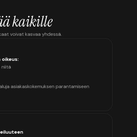
ä kaikille
kkaat voivat kasvaa yhdessä.
n oikeus:
 niitä
kaluja asiakaskokemuksen parantamiseen
eiluuteen