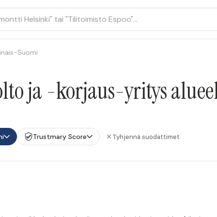
inais-Suomi
lto ja -korjaus-yritys alue
mi
Trustmary Score
Tyhjennä suodattimet