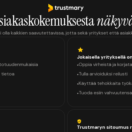
siakaskokemuksesta
näkyvä
i olla kaikkien saavutettavissa, jotta sekä yritykset että asia
Jokaisella yrityksellä o
a totuudenmukaisia
Oppia virheistä ja korjata
•
 tietoa
Tulla arvioiduksi reilusti
•
Käyttää tehokkaita työ
•
Tuoda esiin vahvuutensa
•
Trustmaryn sitoumus r