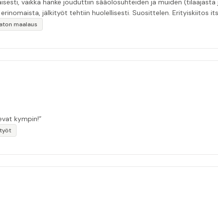
esti, vaikka hanke jouduttiin sääolosuhteiden ja muiden (tilaajasta
inomaista, jälkityöt tehtiin huolellisesti. Suosittelen. Erityiskiitos itse
ikaton maalaus
sevat kympin!”
otyöt