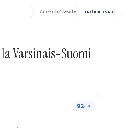
Trustmary.com
Asiakkaille
Yrityksille
ella Varsinais-Suomi
92
/100