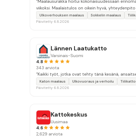
“Maalausurakka hoitui kokonaisuudessaan erinomais
viikoksi. Maalaistulos on oikein hyvä, yhteydenpito er
Ulkoverhouksen maalaus
Sokkelin maalaus
Tiil
Päivitetty 6.8.2026
Lännen Laatukatto
Varsinais-Suomi
4.8
343 arviota
“Kaikki työt, jotka ovat tehty tänä kesänä, ansait
Katon maalaus
Ulkovuoraus ja verhoilu
Tiilikatt
Päivitetty 6.8.2026
Kattokeskus
Uusimaa
4.6
2,629 arviota