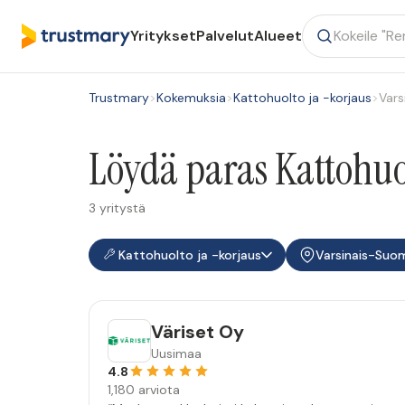
Yritykset
Palvelut
Alueet
Trustmary
>
Kokemuksia
>
Kattohuolto ja -korjaus
>
Vars
Löydä paras Kattohuo
3 yritystä
Kattohuolto ja -korjaus
Varsinais-Suo
Väriset Oy
Uusimaa
4.8
1,180 arviota