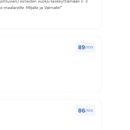
 johtuvien) esteiden vuoksi keskeyttämään n. 3
 maalareille: Miljalle ja Valmalle!”
89
/100
86
/100