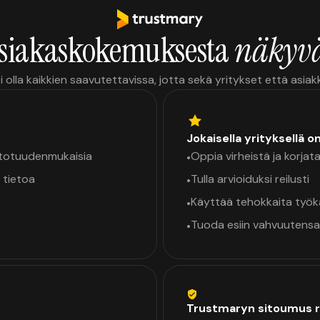
siakaskokemuksesta
näkyvä
i olla kaikkien saavutettavissa, jotta sekä yritykset että asia
Jokaisella yrityksellä o
a totuudenmukaisia
Oppia virheistä ja korjata
•
 tietoa
Tulla arvioiduksi reilusti
•
Käyttää tehokkaita työ
•
Tuoda esiin vahvuutensa
•
Trustmaryn sitoumus r