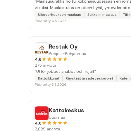
“Maalausurakka hoitui kokonaisuudessaan erinomais
viikoksi. Maalaistulos on oikein hyvä, yhteydenpito er
Ulkoverhouksen maalaus
Sokkelin maalaus
Tiil
Päivitetty 6.8.2026
Restak Oy
Pohjois-Pohjanmaa
4.6
275 arviota
“Utför jobbet snabbt och rejält”
Kattoikkunat
Räystäät ja sadevesiputket
Katema
Päivitetty 3.8.2026
Kattokeskus
Uusimaa
4.6
2,629 arviota