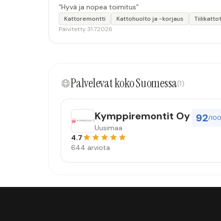
“Hyvä ja nopea toimitus”
Kattoremontti
Kattohuolto ja -korjaus
Tiilikatto
Päivitetty 31.7.2026
Palvelevat koko Suomessa
(1)
Kymppiremontit Oy
92
/10
Uusimaa
4.7
644 arviota