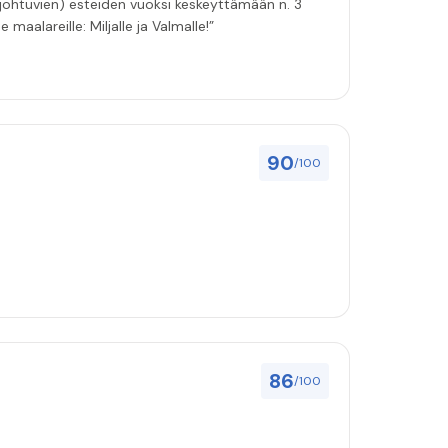
 johtuvien) esteiden vuoksi keskeyttämään n. 3
 maalareille: Miljalle ja Valmalle!”
90
/100
86
/100