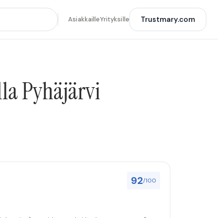
Trustmary.com
Asiakkaille
Yrityksille
lla Pyhäjärvi
92
/100