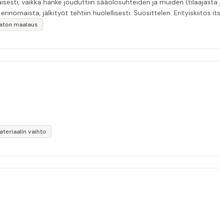
esti, vaikka hanke jouduttiin sääolosuhteiden ja muiden (tilaajasta
inomaista, jälkityöt tehtiin huolellisesti. Suosittelen. Erityiskiitos itse
ikaton maalaus
teriaalin vaihto