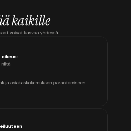
ä kaikille
kkaat voivat kasvaa yhdessä.
n oikeus:
 niitä
kaluja asiakaskokemuksen parantamiseen
eiluuteen