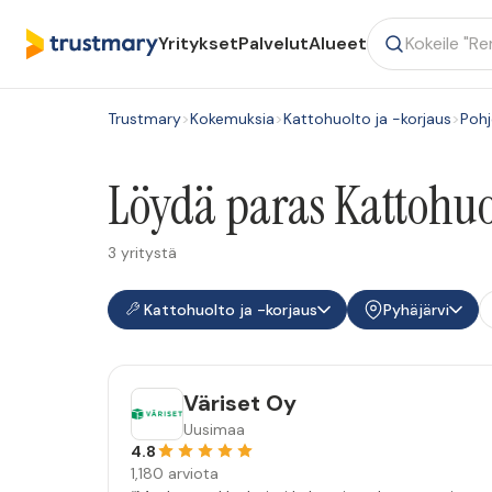
Yritykset
Palvelut
Alueet
Trustmary
>
Kokemuksia
>
Kattohuolto ja -korjaus
>
Poh
Löydä paras Kattohuol
3 yritystä
Kattohuolto ja -korjaus
Pyhäjärvi
Väriset Oy
Uusimaa
4.8
1,180 arviota