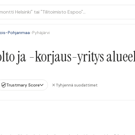
jois-Pohjanmaa
>
Pyhäjärvi
to ja -korjaus-yritys aluee
Trustmary Score
Tyhjennä suodattimet