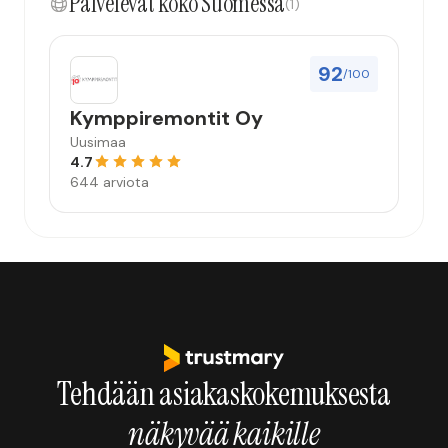
Palvelevat koko Suomessa
(1)
92
/100
Kymppiremontit Oy
Uusimaa
4.7
644 arviota
Tehdään asiakaskokemuksesta
näkyvää kaikille