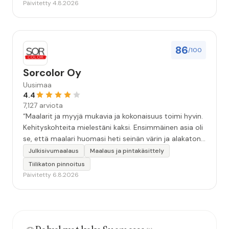
Päivitetty 4.8.2026
86
/100
Sorcolor Oy
Uusimaa
4.4
7,127 arviota
“Maalarit ja myyjä mukavia ja kokonaisuus toimi hyvin.
Kehityskohteita mielestäni kaksi. Ensimmäinen asia oli
se, että maalari huomasi heti seinän värin ja alakaton
värin erot mitä en huomannut. Hyvä toki että siinä
Julkisivumaalaus
Maalaus ja pintakäsittely
kohtaa huomattu mutta toki optimaalisessa
Tiilikaton pinnoitus
tilanteessa myyjä olisi jo kiinnittänyt tähän huomiota.
Päivitetty 6.8.2026
Toinen kehityskohde on myyjän ja maalajien välinen
"hand-over" eli maalarit tietäisivät vielä aavistuksen
paremmin jo tullessa mitä alkaa tekemään. Mutta
kokonaisuus hyvä ja varmasti tulevaisuudessakin
mahdollisuus että palveluita käytän”