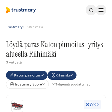
Trustmary
>
…
>
Riihimäki
Löydä paras Katon pinnoitus-yritys
alueella Riihimäki
3 yritystä
Katon pinnoitus
Riihimäki
Trustmary Score
Tyhjennä suodattimet
87
/100