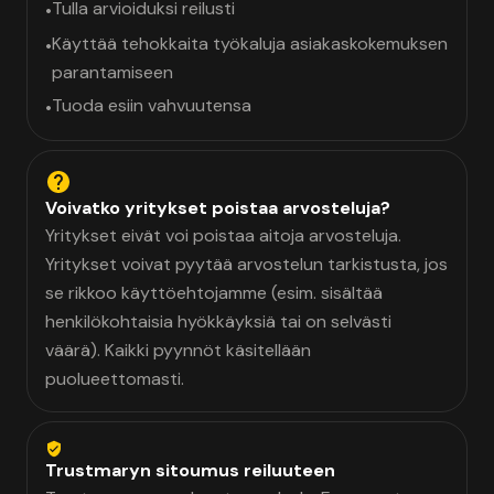
Tulla arvioiduksi reilusti
•
Käyttää tehokkaita työkaluja asiakaskokemuksen
•
parantamiseen
Tuoda esiin vahvuutensa
•
Voivatko yritykset poistaa arvosteluja?
Yritykset eivät voi poistaa aitoja arvosteluja.
Yritykset voivat pyytää arvostelun tarkistusta, jos
se rikkoo käyttöehtojamme (esim. sisältää
henkilökohtaisia hyökkäyksiä tai on selvästi
väärä). Kaikki pyynnöt käsitellään
puolueettomasti.
Trustmaryn sitoumus reiluuteen