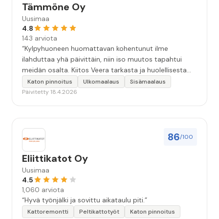
Tämmöne Oy
Uusimaa
4.8
143 arviota
“Kylpyhuoneen huomattavan kohentunut ilme
ilahduttaa yhä päivittäin, niin iso muutos tapahtui
meidän osalta. Kiitos Veera tarkasta ja huolellisesta
työstä, sekä ystävällisestä palvelusta!”
Katon pinnoitus
Ulkomaalaus
Sisämaalaus
Päivitetty 18.4.2026
86
/100
Eliittikatot Oy
Uusimaa
4.5
1,060 arviota
“Hyvä työnjälki ja sovittu aikataulu piti.”
Kattoremontti
Peltikattotyöt
Katon pinnoitus