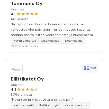
Tämmöne Oy
Uusimaa
4.8
143 arviota
“Kylpyhuoneen huomattavan kohentunut ilme
ilahduttaa yhä päivittäin, niin iso muutos tapahtui
meidän osalta. Kiitos Veera tarkasta ja huolellisesta
työstä, sekä ystävällisestä palvelusta!”
Katon pinnoitus
Ulkomaalaus
Sisämaalaus
Päivitetty 18.4.2026
86
/100
Eliittikatot Oy
Uusimaa
4.5
1,060 arviota
“Hyvä työnjälki ja sovittu aikataulu piti.”
Kattoremontti
Peltikattotyöt
Katon pinnoitus