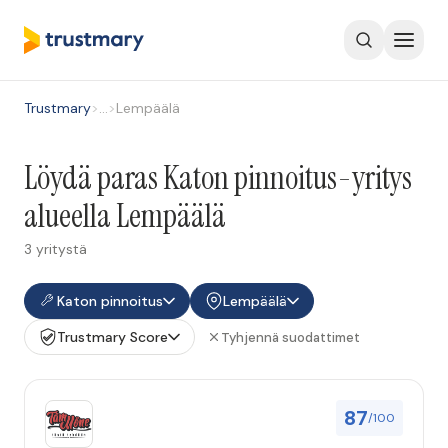
Trustmary
>
…
>
Lempäälä
Löydä paras Katon pinnoitus-yritys
alueella Lempäälä
3 yritystä
Katon pinnoitus
Lempäälä
Trustmary Score
Tyhjennä suodattimet
87
/100