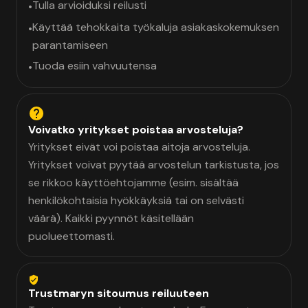
Tulla arvioiduksi reilusti
•
Käyttää tehokkaita työkaluja asiakaskokemuksen
•
parantamiseen
Tuoda esiin vahvuutensa
•
Voivatko yritykset poistaa arvosteluja?
Yritykset eivät voi poistaa aitoja arvosteluja.
Yritykset voivat pyytää arvostelun tarkistusta, jos
se rikkoo käyttöehtojamme (esim. sisältää
henkilökohtaisia hyökkäyksiä tai on selvästi
väärä). Kaikki pyynnöt käsitellään
puolueettomasti.
Trustmaryn sitoumus reiluuteen