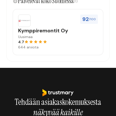
Palvelevat koko Suomessa
(1)
92
/100
Kymppiremontit Oy
Uusimaa
4.7
644 arviota
Tehdään asiakaskokemuksesta
näkyvää kaikille