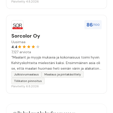
Päivitetty 4.8.2026
86
/100
Sorcolor Oy
Uusimaa
4.4
7,127 arviota
“Maalarit ja myyjä mukavia ja kokonaisuus toimi hyvin.
Kehityskohteita mielestäni kaksi. Ensimmäinen asia oli
se, että maalari huomasi heti seinän värin ja alakaton
värin erot mitä en huomannut. Hyvä toki että siinä
Julkisivumaalaus
Maalaus ja pintakäsittely
kohtaa huomattu mutta toki optimaalisessa
Tiilikaton pinnoitus
tilanteessa myyjä olisi jo kiinnittänyt tähän huomiota.
Päivitetty 6.8.2026
Toinen kehityskohde on myyjän ja maalajien välinen
"hand-over" eli maalarit tietäisivät vielä aavistuksen
paremmin jo tullessa mitä alkaa tekemään. Mutta
kokonaisuus hyvä ja varmasti tulevaisuudessakin
mahdollisuus että palveluita käytän”