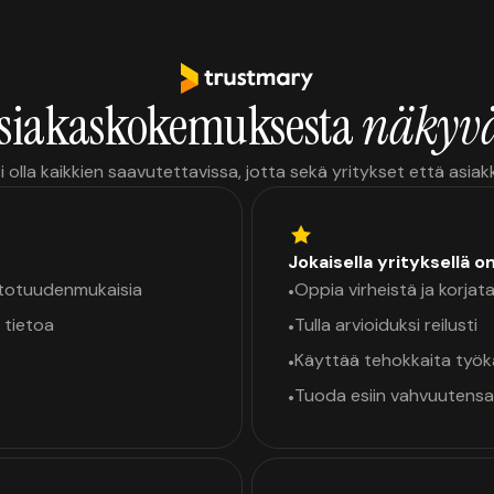
siakaskokemuksesta
näkyvä
i olla kaikkien saavutettavissa, jotta sekä yritykset että asia
Jokaisella yrityksellä o
a totuudenmukaisia
Oppia virheistä ja korjata
•
 tietoa
Tulla arvioiduksi reilusti
•
Käyttää tehokkaita työ
•
Tuoda esiin vahvuutensa
•