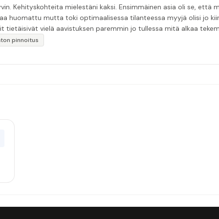
in. Kehityskohteita mielestäni kaksi. Ensimmäinen asia oli se, että m
aa huomattu mutta toki optimaalisessa tilanteessa myyjä olisi jo ki
it tietäisivät vielä aavistuksen paremmin jo tullessa mitä alkaa tek
äytän”
katon pinnoitus
0