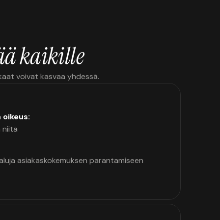
ä kaikille
kkaat voivat kasvaa yhdessä.
n oikeus:
 niitä
kaluja asiakaskokemuksen parantamiseen