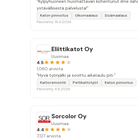
“Kylpyhuoneen huomattavan kohentunut ilme ilahdut
ystävällisestä palvelusta!”
Katon pinnoitus
Ulkomaalaus
Sisämaalaus
Päivitetty 18.4.2026
Eliittikatot Oy
Uusimaa
4.5
1,060 arviota
“Hyvä työnjälki ja sovittu aikataulu piti.”
Kattoremontti
Peltikattotyöt
Katon pinnoitus
Päivitetty 4.8.2026
Sorcolor Oy
Uusimaa
4.4
7,127 arviota