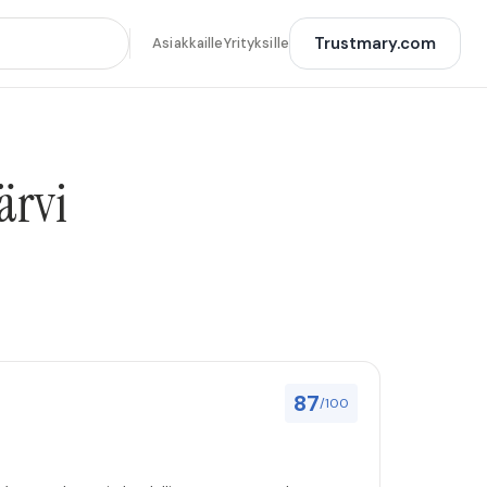
Trustmary.com
Asiakkaille
Yrityksille
ärvi
87
/100