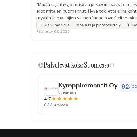
“Maalarit ja myyjä mukavia ja kokonaisuus toimi hyv
erot mitä en huomannut. Hyvä toki että siinä koht
myyjän ja maalajien välinen "hand-over" eli maalar
tulevaisuudessakin mahdollisuus että palveluita k
Julkisivumaalaus
Maalaus ja pintakäsittely
Tiili
Päivitetty 6.8.2026
Palvelevat koko Suomessa
(1)
Kymppiremontit Oy
92
/10
Uusimaa
4.7
644 arviota