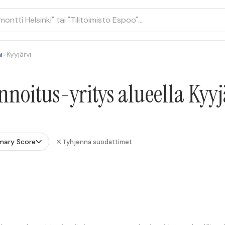
i
>
Kyyjärvi
noitus-yritys alueella Kyyj
mary Score
Tyhjennä suodattimet