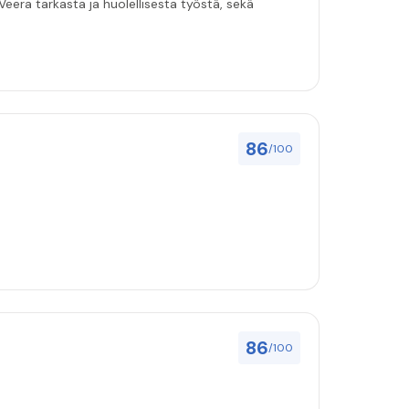
eera tarkasta ja huolellisesta työstä, sekä
86
/100
86
/100