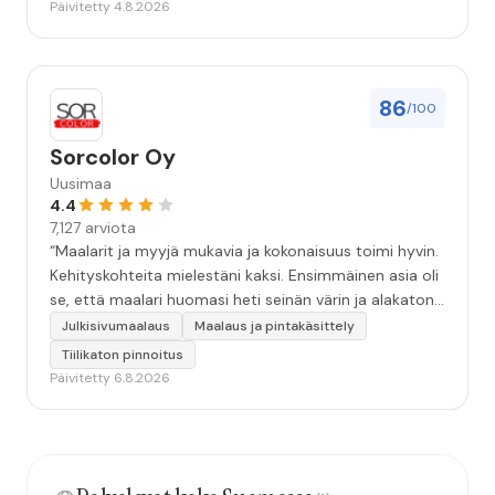
Päivitetty 4.8.2026
86
/100
Sorcolor Oy
Uusimaa
4.4
7,127 arviota
“Maalarit ja myyjä mukavia ja kokonaisuus toimi hyvin.
Kehityskohteita mielestäni kaksi. Ensimmäinen asia oli
se, että maalari huomasi heti seinän värin ja alakaton
värin erot mitä en huomannut. Hyvä toki että siinä
Julkisivumaalaus
Maalaus ja pintakäsittely
kohtaa huomattu mutta toki optimaalisessa
Tiilikaton pinnoitus
tilanteessa myyjä olisi jo kiinnittänyt tähän huomiota.
Päivitetty 6.8.2026
Toinen kehityskohde on myyjän ja maalajien välinen
"hand-over" eli maalarit tietäisivät vielä aavistuksen
paremmin jo tullessa mitä alkaa tekemään. Mutta
kokonaisuus hyvä ja varmasti tulevaisuudessakin
mahdollisuus että palveluita käytän”