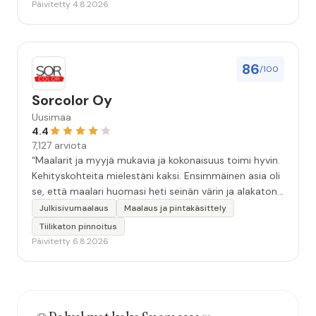
Päivitetty 4.8.2026
86
/100
Sorcolor Oy
Uusimaa
4.4
7,127 arviota
“Maalarit ja myyjä mukavia ja kokonaisuus toimi hyvin.
Kehityskohteita mielestäni kaksi. Ensimmäinen asia oli
se, että maalari huomasi heti seinän värin ja alakaton
värin erot mitä en huomannut. Hyvä toki että siinä
Julkisivumaalaus
Maalaus ja pintakäsittely
kohtaa huomattu mutta toki optimaalisessa
Tiilikaton pinnoitus
tilanteessa myyjä olisi jo kiinnittänyt tähän huomiota.
Päivitetty 6.8.2026
Toinen kehityskohde on myyjän ja maalajien välinen
"hand-over" eli maalarit tietäisivät vielä aavistuksen
paremmin jo tullessa mitä alkaa tekemään. Mutta
kokonaisuus hyvä ja varmasti tulevaisuudessakin
mahdollisuus että palveluita käytän”