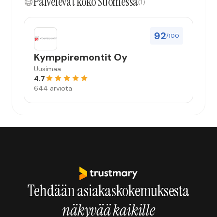
Palvelevat koko Suomessa
(1)
92
/100
Kymppiremontit Oy
Uusimaa
4.7
644 arviota
Tehdään asiakaskokemuksesta
näkyvää kaikille