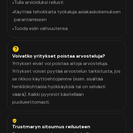
Tulla arvioiduksi reilusti
•
Käyttää tehokkaita työkaluja asiakaskokemuksen
•
parantamiseen
Tuoda esiin vahvuutensa
•
Voivatko yritykset poistaa arvosteluja?
Yritykset eivät voi poistaa aitoja arvosteluja.
Yritykset voivat pyytää arvostelun tarkistusta, jos
se rikkoo käyttöehtojamme (esim. sisältää
henkilökohtaisia hyökkäyksiä tai on selvästi
väärä). Kaikki pyynnöt käsitellään
puolueettomasti.
Trustmaryn sitoumus reiluuteen