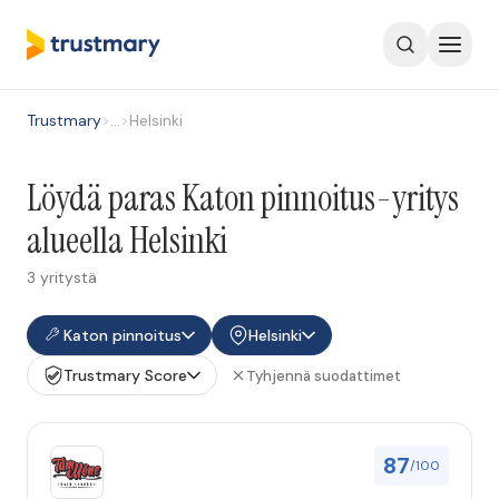
Trustmary
>
…
>
Helsinki
Löydä paras Katon pinnoitus-yritys
alueella Helsinki
3 yritystä
Katon pinnoitus
Helsinki
Trustmary Score
Tyhjennä suodattimet
87
/100