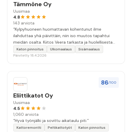
Tämmöne Oy
Uusimaa
4.8
143 arviota
“Kylpyhuoneen huomattavan kohentunut ilme
ilahduttaa yhä päivittäin, niin iso muutos tapahtui
meidän osalta. Kiitos Veera tarkasta ja huolellisesta
työstä, sekä ystävällisestä palvelusta!”
Katon pinnoitus
Ulkomaalaus
Sisämaalaus
Päivitetty 18.4.2026
86
/100
Eliittikatot Oy
Uusimaa
4.5
1,060 arviota
“Hyvä työnjälki ja sovittu aikataulu piti.”
Kattoremontti
Peltikattotyöt
Katon pinnoitus