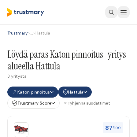
Trustmary
>
…
>
Hattula
Löydä paras Katon pinnoitus-yritys
alueella Hattula
3 yritystä
Katon pinnoitus
Hattula
Trustmary Score
Tyhjennä suodattimet
87
/100