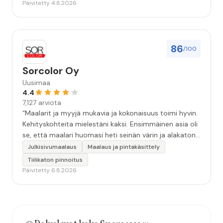
Päivitetty 4.8.2026
86
/100
Sorcolor Oy
Uusimaa
4.4
7,127 arviota
“Maalarit ja myyjä mukavia ja kokonaisuus toimi hyvin.
Kehityskohteita mielestäni kaksi. Ensimmäinen asia oli
se, että maalari huomasi heti seinän värin ja alakaton
värin erot mitä en huomannut. Hyvä toki että siinä
Julkisivumaalaus
Maalaus ja pintakäsittely
kohtaa huomattu mutta toki optimaalisessa
Tiilikaton pinnoitus
tilanteessa myyjä olisi jo kiinnittänyt tähän huomiota.
Päivitetty 6.8.2026
Toinen kehityskohde on myyjän ja maalajien välinen
"hand-over" eli maalarit tietäisivät vielä aavistuksen
paremmin jo tullessa mitä alkaa tekemään. Mutta
kokonaisuus hyvä ja varmasti tulevaisuudessakin
mahdollisuus että palveluita käytän”