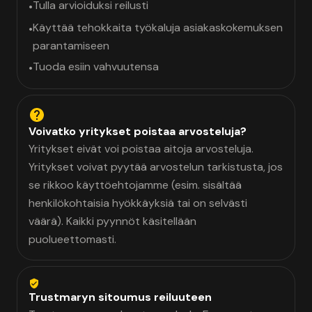
Tulla arvioiduksi reilusti
•
Käyttää tehokkaita työkaluja asiakaskokemuksen
•
parantamiseen
Tuoda esiin vahvuutensa
•
Voivatko yritykset poistaa arvosteluja?
Yritykset eivät voi poistaa aitoja arvosteluja.
Yritykset voivat pyytää arvostelun tarkistusta, jos
se rikkoo käyttöehtojamme (esim. sisältää
henkilökohtaisia hyökkäyksiä tai on selvästi
väärä). Kaikki pyynnöt käsitellään
puolueettomasti.
Trustmaryn sitoumus reiluuteen