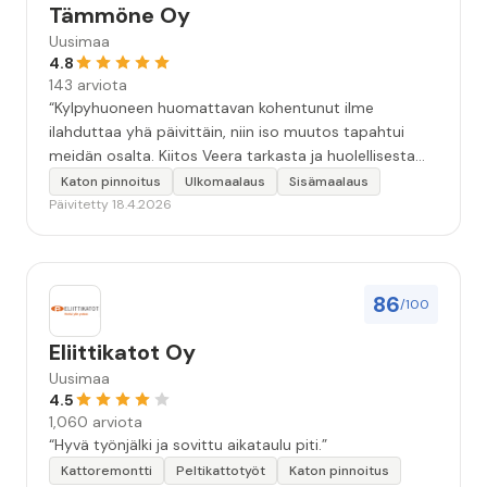
Tämmöne Oy
Uusimaa
4.8
143 arviota
“Kylpyhuoneen huomattavan kohentunut ilme
ilahduttaa yhä päivittäin, niin iso muutos tapahtui
meidän osalta. Kiitos Veera tarkasta ja huolellisesta
työstä, sekä ystävällisestä palvelusta!”
Katon pinnoitus
Ulkomaalaus
Sisämaalaus
Päivitetty 18.4.2026
86
/100
Eliittikatot Oy
Uusimaa
4.5
1,060 arviota
“Hyvä työnjälki ja sovittu aikataulu piti.”
Kattoremontti
Peltikattotyöt
Katon pinnoitus