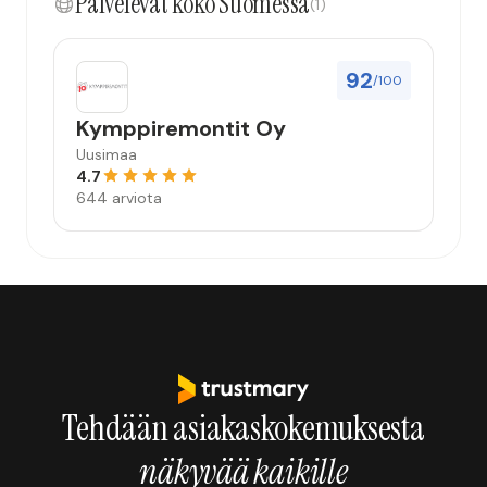
Palvelevat koko Suomessa
(1)
92
/100
Kymppiremontit Oy
Uusimaa
4.7
644 arviota
Tehdään asiakaskokemuksesta
näkyvää kaikille