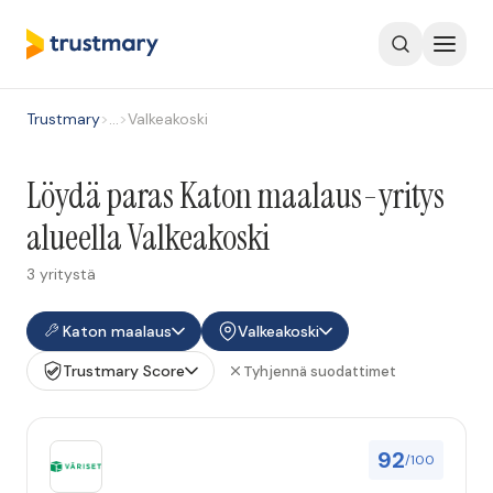
Trustmary
>
…
>
Valkeakoski
Löydä paras Katon maalaus-yritys
alueella Valkeakoski
3 yritystä
Katon maalaus
Valkeakoski
Trustmary Score
Tyhjennä suodattimet
92
/100