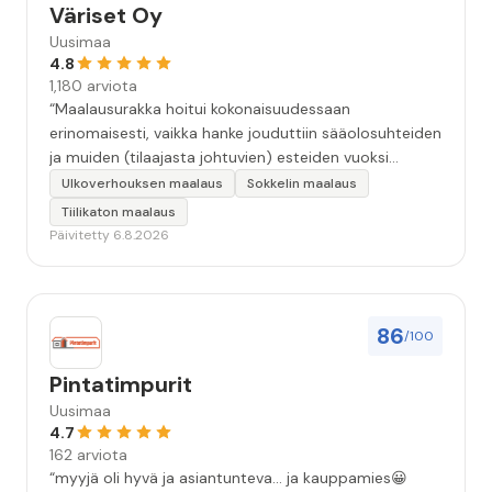
Väriset Oy
Uusimaa
4.8
1,180 arviota
“Maalausurakka hoitui kokonaisuudessaan
erinomaisesti, vaikka hanke jouduttiin sääolosuhteiden
ja muiden (tilaajasta johtuvien) esteiden vuoksi
keskeyttämään n. 3 viikoksi. Maalaistulos on oikein
Ulkoverhouksen maalaus
Sokkelin maalaus
hyvä, yhteydenpito erinomaista, jälkityöt tehtiin
Tiilikaton maalaus
huolellisesti. Suosittelen. Erityiskiitos itse maalareille:
Päivitetty 6.8.2026
Miljalle ja Valmalle!”
86
/100
Pintatimpurit
Uusimaa
4.7
162 arviota
“myyjä oli hyvä ja asiantunteva... ja kauppamies😀