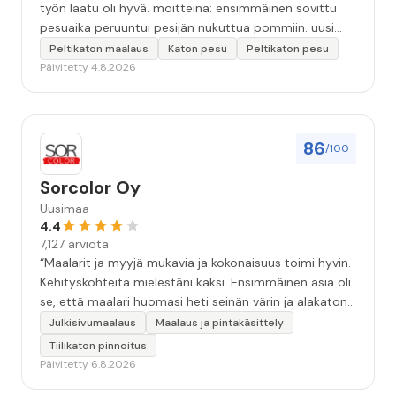
työn laatu oli hyvä. moitteina: ensimmäinen sovittu
pesuaika peruuntui pesijän nukuttua pommiin. uusi
aika piti ja työn jälki oikein hyvää ja osaavaa. toinen
Peltikaton maalaus
Katon pesu
Peltikaton pesu
murhe tuli koska olimme matkoilla ja jossain
Päivitetty 4.8.2026
pesun/pinnoituksen vaiheessa oli pihalla ollut vesihana
jäänyt auki ja jossain vaiheessa töiden jo loputtua oli
letku irronnut ulkohanasta ja syöksi vettä kolme
vuorokautta pihalle...kunnes naapuri uskaltautui
86
/100
pihallemme ja sulki hanan. Hieman siis tarkkuutta
hommiin ja hyvä tulee. ”
Sorcolor Oy
Uusimaa
4.4
7,127 arviota
“Maalarit ja myyjä mukavia ja kokonaisuus toimi hyvin.
Kehityskohteita mielestäni kaksi. Ensimmäinen asia oli
se, että maalari huomasi heti seinän värin ja alakaton
värin erot mitä en huomannut. Hyvä toki että siinä
Julkisivumaalaus
Maalaus ja pintakäsittely
kohtaa huomattu mutta toki optimaalisessa
Tiilikaton pinnoitus
tilanteessa myyjä olisi jo kiinnittänyt tähän huomiota.
Päivitetty 6.8.2026
Toinen kehityskohde on myyjän ja maalajien välinen