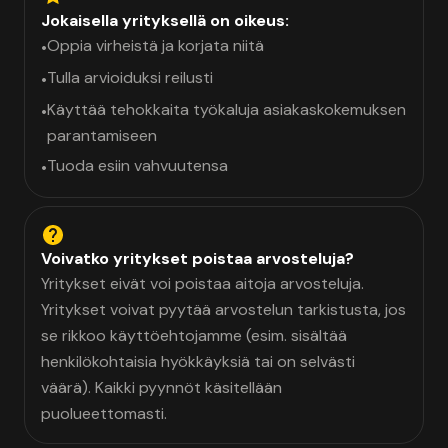
Jokaisella yrityksellä on oikeus:
Oppia virheistä ja korjata niitä
•
Tulla arvioiduksi reilusti
•
Käyttää tehokkaita työkaluja asiakaskokemuksen
•
parantamiseen
Tuoda esiin vahvuutensa
•
Voivatko yritykset poistaa arvosteluja?
Yritykset eivät voi poistaa aitoja arvosteluja.
Yritykset voivat pyytää arvostelun tarkistusta, jos
se rikkoo käyttöehtojamme (esim. sisältää
henkilökohtaisia hyökkäyksiä tai on selvästi
väärä). Kaikki pyynnöt käsitellään
puolueettomasti.