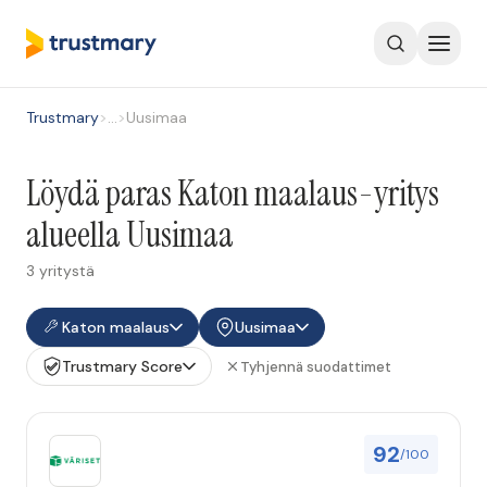
Trustmary
>
…
>
Uusimaa
Löydä paras Katon maalaus-yritys
alueella Uusimaa
3 yritystä
Katon maalaus
Uusimaa
Trustmary Score
Tyhjennä suodattimet
92
/100