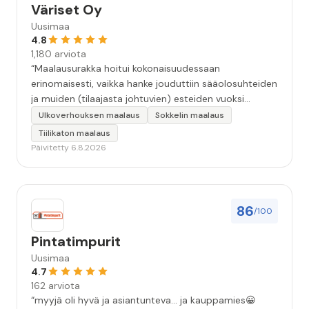
Väriset Oy
Uusimaa
4.8
1,180 arviota
“Maalausurakka hoitui kokonaisuudessaan
erinomaisesti, vaikka hanke jouduttiin sääolosuhteiden
ja muiden (tilaajasta johtuvien) esteiden vuoksi
keskeyttämään n. 3 viikoksi. Maalaistulos on oikein
Ulkoverhouksen maalaus
Sokkelin maalaus
hyvä, yhteydenpito erinomaista, jälkityöt tehtiin
Tiilikaton maalaus
huolellisesti. Suosittelen. Erityiskiitos itse maalareille:
Päivitetty 6.8.2026
Miljalle ja Valmalle!”
86
/100
Pintatimpurit
Uusimaa
4.7
162 arviota
“myyjä oli hyvä ja asiantunteva... ja kauppamies😀