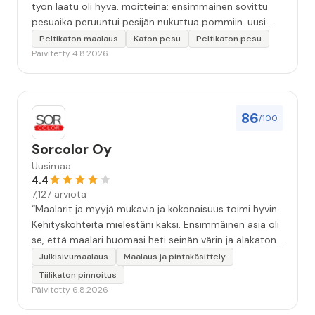
työn laatu oli hyvä. moitteina: ensimmäinen sovittu
pesuaika peruuntui pesijän nukuttua pommiin. uusi
aika piti ja työn jälki oikein hyvää ja osaavaa. toinen
Peltikaton maalaus
Katon pesu
Peltikaton pesu
murhe tuli koska olimme matkoilla ja jossain
Päivitetty 4.8.2026
pesun/pinnoituksen vaiheessa oli pihalla ollut vesihana
jäänyt auki ja jossain vaiheessa töiden jo loputtua oli
letku irronnut ulkohanasta ja syöksi vettä kolme
vuorokautta pihalle...kunnes naapuri uskaltautui
86
/100
pihallemme ja sulki hanan. Hieman siis tarkkuutta
hommiin ja hyvä tulee. ”
Sorcolor Oy
Uusimaa
4.4
7,127 arviota
“Maalarit ja myyjä mukavia ja kokonaisuus toimi hyvin.
Kehityskohteita mielestäni kaksi. Ensimmäinen asia oli
se, että maalari huomasi heti seinän värin ja alakaton
värin erot mitä en huomannut. Hyvä toki että siinä
Julkisivumaalaus
Maalaus ja pintakäsittely
kohtaa huomattu mutta toki optimaalisessa
Tiilikaton pinnoitus
tilanteessa myyjä olisi jo kiinnittänyt tähän huomiota.
Päivitetty 6.8.2026
Toinen kehityskohde on myyjän ja maalajien välinen