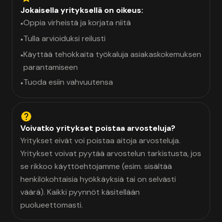
Jokaisella yrityksellä on oikeus:
Oppia virheistä ja korjata niitä
•
Tulla arvioiduksi reilusti
•
Käyttää tehokkaita työkaluja asiakaskokemuksen
•
parantamiseen
Tuoda esiin vahvuutensa
•
Voivatko yritykset poistaa arvosteluja?
Yritykset eivät voi poistaa aitoja arvosteluja.
Yritykset voivat pyytää arvostelun tarkistusta, jos
se rikkoo käyttöehtojamme (esim. sisältää
henkilökohtaisia hyökkäyksiä tai on selvästi
väärä). Kaikki pyynnöt käsitellään
puolueettomasti.