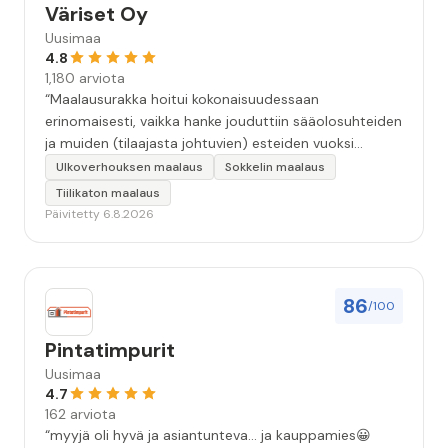
Väriset Oy
Uusimaa
4.8
1,180 arviota
“Maalausurakka hoitui kokonaisuudessaan
erinomaisesti, vaikka hanke jouduttiin sääolosuhteiden
ja muiden (tilaajasta johtuvien) esteiden vuoksi
keskeyttämään n. 3 viikoksi. Maalaistulos on oikein
Ulkoverhouksen maalaus
Sokkelin maalaus
hyvä, yhteydenpito erinomaista, jälkityöt tehtiin
Tiilikaton maalaus
huolellisesti. Suosittelen. Erityiskiitos itse maalareille:
Päivitetty 6.8.2026
Miljalle ja Valmalle!”
86
/100
Pintatimpurit
Uusimaa
4.7
162 arviota
“myyjä oli hyvä ja asiantunteva... ja kauppamies😀