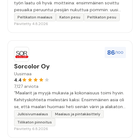
työn laatu oli hyvä. moitteina: ensimmäinen sovittu
pesuaika peruuntui pesijän nukuttua pommiin. uusi
aika piti ja työn jälki oikein hyvää ja osaavaa. toinen
Peltikaton maalaus
Katon pesu
Peltikaton pesu
murhe tuli koska olimme matkoilla ja jossain
Päivitetty 4.8.2026
pesun/pinnoituksen vaiheessa oli pihalla ollut vesihana
jäänyt auki ja jossain vaiheessa töiden jo loputtua oli
letku irronnut ulkohanasta ja syöksi vettä kolme
vuorokautta pihalle...kunnes naapuri uskaltautui
86
/100
pihallemme ja sulki hanan. Hieman siis tarkkuutta
hommiin ja hyvä tulee. ”
Sorcolor Oy
Uusimaa
4.4
7,127 arviota
“Maalarit ja myyjä mukavia ja kokonaisuus toimi hyvin.
Kehityskohteita mielestäni kaksi. Ensimmäinen asia oli
se, että maalari huomasi heti seinän värin ja alakaton
värin erot mitä en huomannut. Hyvä toki että siinä
Julkisivumaalaus
Maalaus ja pintakäsittely
kohtaa huomattu mutta toki optimaalisessa
Tiilikaton pinnoitus
tilanteessa myyjä olisi jo kiinnittänyt tähän huomiota.
Päivitetty 6.8.2026
Toinen kehityskohde on myyjän ja maalajien välinen