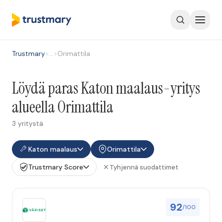
Trustmary
>
…
>
Orimattila
Löydä paras Katon maalaus-yritys
alueella Orimattila
3 yritystä
Katon maalaus
Orimattila
Trustmary Score
Tyhjennä suodattimet
92
/100