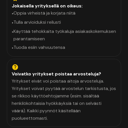
Jokaisella yrityksellä on oikeus:
Oppia virheistä ja korjata niitä
•
Tulla arvioiduksi reilusti
•
Käyttää tehokkaita työkaluja asiakaskokemuksen
•
parantamiseen
Tuoda esiin vahvuutensa
•
Voivatko yritykset poistaa arvosteluja?
Yritykset eivät voi poistaa aitoja arvosteluja.
Yritykset voivat pyytää arvostelun tarkistusta, jos
se rikkoo käyttöehtojamme (esim. sisältää
henkilökohtaisia hyökkäyksiä tai on selvästi
väärä). Kaikki pyynnöt käsitellään
puolueettomasti.