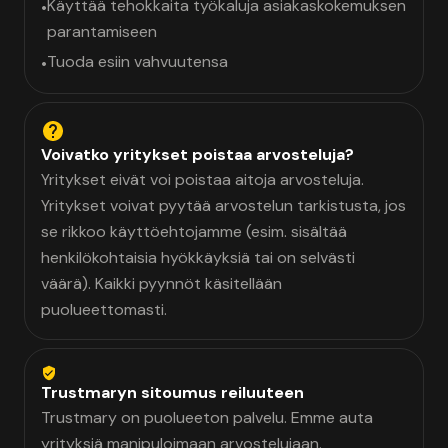
Käyttää tehokkaita työkaluja asiakaskokemuksen
•
parantamiseen
Tuoda esiin vahvuutensa
•
Voivatko yritykset poistaa arvosteluja?
Yritykset eivät voi poistaa aitoja arvosteluja.
Yritykset voivat pyytää arvostelun tarkistusta, jos
se rikkoo käyttöehtojamme (esim. sisältää
henkilökohtaisia hyökkäyksiä tai on selvästi
väärä). Kaikki pyynnöt käsitellään
puolueettomasti.
Trustmaryn sitoumus reiluuteen
Trustmary on puolueeton palvelu. Emme auta
yrityksiä manipuloimaan arvostelujaan.