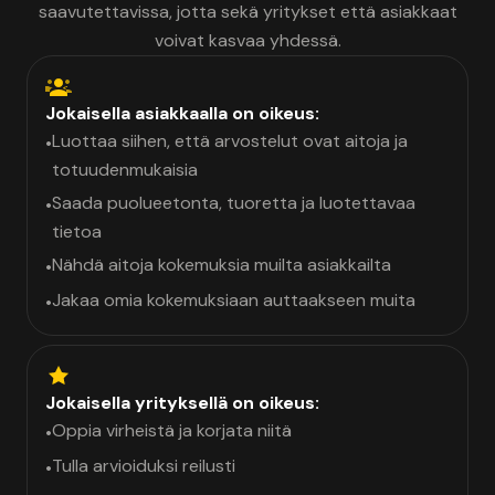
saavutettavissa, jotta sekä yritykset että asiakkaat
voivat kasvaa yhdessä.
Jokaisella asiakkaalla on oikeus:
Luottaa siihen, että arvostelut ovat aitoja ja
•
totuudenmukaisia
Saada puolueetonta, tuoretta ja luotettavaa
•
tietoa
Nähdä aitoja kokemuksia muilta asiakkailta
•
Jakaa omia kokemuksiaan auttaakseen muita
•
Jokaisella yrityksellä on oikeus:
Oppia virheistä ja korjata niitä
•
Tulla arvioiduksi reilusti
•