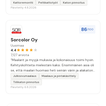
Kattoremontti
Peltikattotyöt
Katon pinnoitus
Päivitetty 4.8.2026
86
/100
Sorcolor Oy
Uusimaa
4.4
7,127 arviota
“Maalarit ja myyjä mukavia ja kokonaisuus toimi hyvin.
Kehityskohteita mielestäni kaksi. Ensimmäinen asia oli
se, että maalari huomasi heti seinän värin ja alakaton
värin erot mitä en huomannut. Hyvä toki että siinä
Julkisivumaalaus
Maalaus ja pintakäsittely
kohtaa huomattu mutta toki optimaalisessa
Tiilikaton pinnoitus
tilanteessa myyjä olisi jo kiinnittänyt tähän huomiota.
Päivitetty 6.8.2026
Toinen kehityskohde on myyjän ja maalajien välinen
"hand-over" eli maalarit tietäisivät vielä aavistuksen
paremmin jo tullessa mitä alkaa tekemään. Mutta