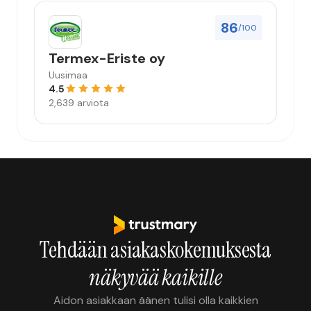
86
/100
Termex-Eriste oy
Uusimaa
4.5
2,639 arviota
Tehdään asiakaskokemuksesta
näkyvää kaikille
Aidon asiakkaan äänen tulisi olla kaikkien