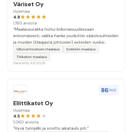
Väriset Oy
Uusimaa
4.8
1,180 arviota
“Maalausurakka hoitui kokonaisuudessaan
erinomaisesti, vaikka hanke jouduttiin sääolosuhteiden
ja muiden (tilaajasta johtuvien) esteiden vuoksi
keskeyttämään n. 3 viikoksi. Maalaistulos on oikein
Ulkoverhouksen maalaus
Sokkelin maalaus
hyvä, yhteydenpito erinomaista, jälkityöt tehtiin
Tiilikaton maalaus
huolellisesti. Suosittelen. Erityiskiitos itse maalareille:
Päivitetty 6.8.2026
Miljalle ja Valmalle!”
86
/100
Eliittikatot Oy
Uusimaa
4.5
1,060 arviota
“Hyvä työnjälki ja sovittu aikataulu piti.”