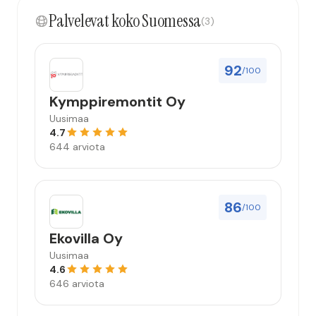
kokonaisuus hyvä ja varmasti tulevaisuudessakin
Palvelevat koko Suomessa
mahdollisuus että palveluita käytän”
(3)
92
/100
Kymppiremontit Oy
Uusimaa
4.7
644 arviota
86
/100
Ekovilla Oy
Uusimaa
4.6
646 arviota