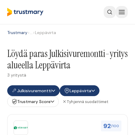
Trustmary
>
…
>
Leppävirta
Löydä paras Julkisivuremontti-yritys
alueella Leppävirta
3 yritystä
Julkisivuremontti
Leppävirta
Trustmary Score
Tyhjennä suodattimet
92
/100