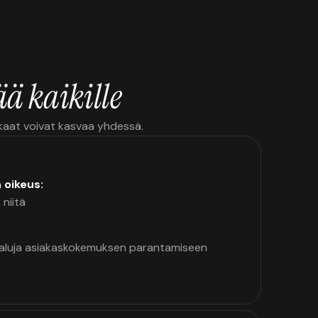
ä kaikille
kkaat voivat kasvaa yhdessä.
n oikeus:
 niitä
kaluja asiakaskokemuksen parantamiseen