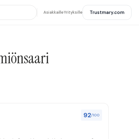
Trustmary.com
Asiakkaille
Yrityksille
emiönsaari
92
/100