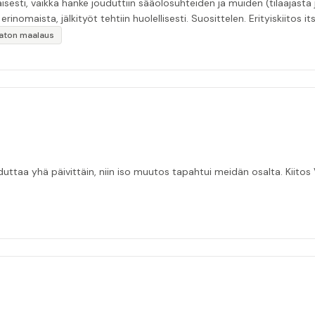
esti, vaikka hanke jouduttiin sääolosuhteiden ja muiden (tilaajasta
inomaista, jälkityöt tehtiin huolellisesti. Suosittelen. Erityiskiitos itse
ikaton maalaus
taa yhä päivittäin, niin iso muutos tapahtui meidän osalta. Kiitos V