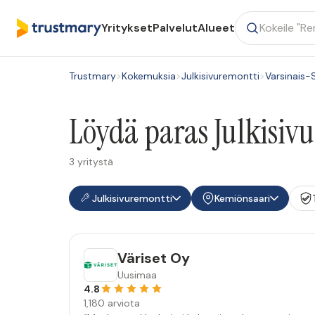
Yritykset
Palvelut
Alueet
Trustmary
>
Kokemuksia
>
Julkisivuremontti
>
Varsinais
Löydä paras Julkisiv
3 yritystä
Julkisivuremontti
Kemiönsaari
Väriset Oy
Uusimaa
4.8
1,180 arviota