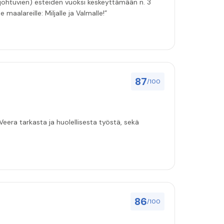
 johtuvien) esteiden vuoksi keskeyttämään n. 3
 maalareille: Miljalle ja Valmalle!”
87
/100
eera tarkasta ja huolellisesta työstä, sekä
86
/100