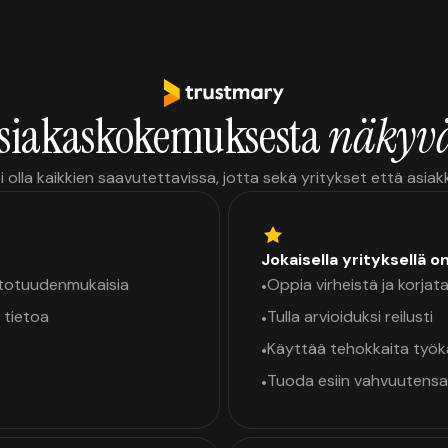
siakaskokemuksesta
näkyvä
i olla kaikkien saavutettavissa, jotta sekä yritykset että asia
Jokaisella yrityksellä o
a totuudenmukaisia
Oppia virheistä ja korjata
•
 tietoa
Tulla arvioiduksi reilusti
•
Käyttää tehokkaita työ
•
Tuoda esiin vahvuutensa
•