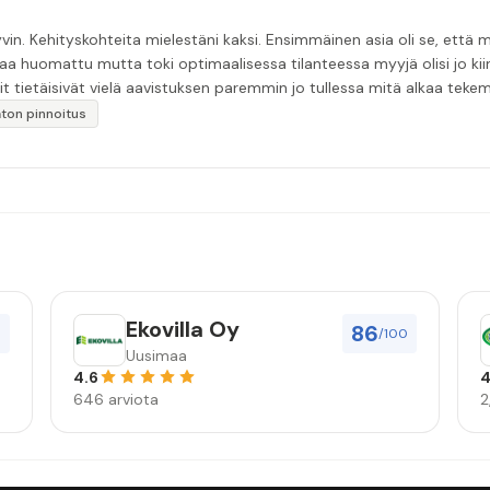
in. Kehityskohteita mielestäni kaksi. Ensimmäinen asia oli se, että m
aa huomattu mutta toki optimaalisessa tilanteessa myyjä olisi jo ki
it tietäisivät vielä aavistuksen paremmin jo tullessa mitä alkaa tek
äytän”
katon pinnoitus
Ekovilla Oy
86
0
/100
Uusimaa
4.6
4
646 arviota
2