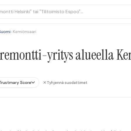
-Suomi
>
Kemiönsaari
uremontti-yritys alueella K
Trustmary Score
Tyhjennä suodattimet