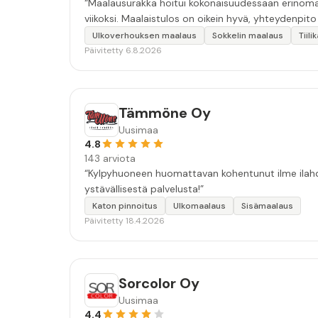
“Maalausurakka hoitui kokonaisuudessaan erinomais
viikoksi. Maalaistulos on oikein hyvä, yhteydenpito er
Ulkoverhouksen maalaus
Sokkelin maalaus
Tiil
Päivitetty 6.8.2026
Tämmöne Oy
Uusimaa
4.8
143 arviota
“Kylpyhuoneen huomattavan kohentunut ilme ilahdut
ystävällisestä palvelusta!”
Katon pinnoitus
Ulkomaalaus
Sisämaalaus
Päivitetty 18.4.2026
Sorcolor Oy
Uusimaa
4.4