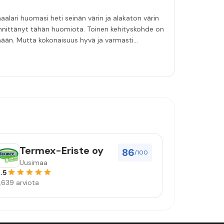
aalari huomasi heti seinän värin ja alakaton värin
innittänyt tähän huomiota. Toinen kehityskohde on
emään. Mutta kokonaisuus hyvä ja varmasti
Termex-Eriste oy
86
/100
Uusimaa
.5
,639 arviota