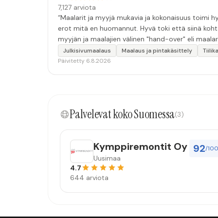
7,127 arviota
“Maalarit ja myyjä mukavia ja kokonaisuus toimi hyv
erot mitä en huomannut. Hyvä toki että siinä koht
myyjän ja maalajien välinen "hand-over" eli maalar
tulevaisuudessakin mahdollisuus että palveluita k
Julkisivumaalaus
Maalaus ja pintakäsittely
Tiili
Päivitetty 6.8.2026
Palvelevat koko Suomessa
(3)
Kymppiremontit Oy
92
/10
Uusimaa
4.7
644 arviota