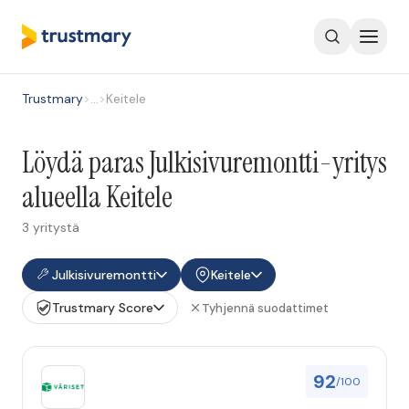
Trustmary
>
…
>
Keitele
Löydä paras Julkisivuremontti-yritys
alueella Keitele
3 yritystä
Julkisivuremontti
Keitele
Trustmary Score
Tyhjennä suodattimet
92
/100