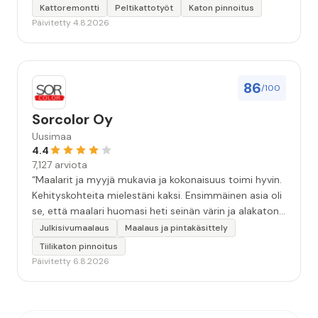
Kattoremontti
Peltikattotyöt
Katon pinnoitus
Päivitetty 4.8.2026
86
/100
Sorcolor Oy
Uusimaa
4.4
7,127 arviota
“Maalarit ja myyjä mukavia ja kokonaisuus toimi hyvin.
Kehityskohteita mielestäni kaksi. Ensimmäinen asia oli
se, että maalari huomasi heti seinän värin ja alakaton
värin erot mitä en huomannut. Hyvä toki että siinä
Julkisivumaalaus
Maalaus ja pintakäsittely
kohtaa huomattu mutta toki optimaalisessa
Tiilikaton pinnoitus
tilanteessa myyjä olisi jo kiinnittänyt tähän huomiota.
Päivitetty 6.8.2026
Toinen kehityskohde on myyjän ja maalajien välinen
"hand-over" eli maalarit tietäisivät vielä aavistuksen
paremmin jo tullessa mitä alkaa tekemään. Mutta