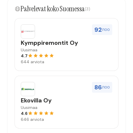
kokonaisuus hyvä ja varmasti tulevaisuudessakin
Palvelevat koko Suomessa
mahdollisuus että palveluita käytän”
(3)
92
/100
Kymppiremontit Oy
Uusimaa
4.7
644 arviota
86
/100
Ekovilla Oy
Uusimaa
4.6
646 arviota