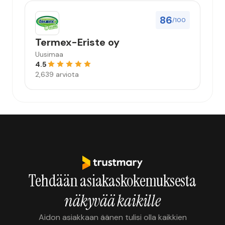
86
/100
Termex-Eriste oy
Uusimaa
4.5
2,639 arviota
Tehdään asiakaskokemuksesta
näkyvää kaikille
Aidon asiakkaan äänen tulisi olla kaikkien