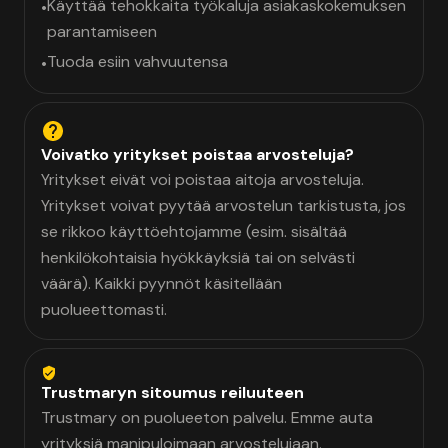
Käyttää tehokkaita työkaluja asiakaskokemuksen
•
parantamiseen
Tuoda esiin vahvuutensa
•
Voivatko yritykset poistaa arvosteluja?
Yritykset eivät voi poistaa aitoja arvosteluja.
Yritykset voivat pyytää arvostelun tarkistusta, jos
se rikkoo käyttöehtojamme (esim. sisältää
henkilökohtaisia hyökkäyksiä tai on selvästi
väärä). Kaikki pyynnöt käsitellään
puolueettomasti.
Trustmaryn sitoumus reiluuteen
Trustmary on puolueeton palvelu. Emme auta
yrityksiä manipuloimaan arvostelujaan.