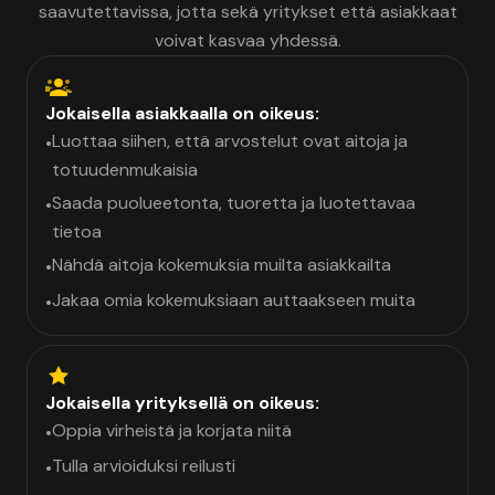
saavutettavissa, jotta sekä yritykset että asiakkaat
voivat kasvaa yhdessä.
Jokaisella asiakkaalla on oikeus:
Luottaa siihen, että arvostelut ovat aitoja ja
•
totuudenmukaisia
Saada puolueetonta, tuoretta ja luotettavaa
•
tietoa
Nähdä aitoja kokemuksia muilta asiakkailta
•
Jakaa omia kokemuksiaan auttaakseen muita
•
Jokaisella yrityksellä on oikeus:
Oppia virheistä ja korjata niitä
•
Tulla arvioiduksi reilusti
•