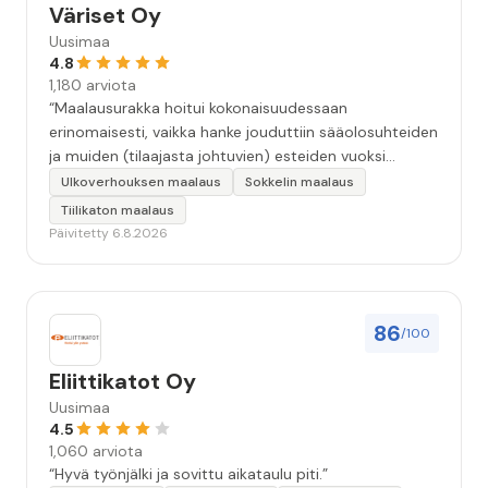
Väriset Oy
Uusimaa
4.8
1,180 arviota
“Maalausurakka hoitui kokonaisuudessaan
erinomaisesti, vaikka hanke jouduttiin sääolosuhteiden
ja muiden (tilaajasta johtuvien) esteiden vuoksi
keskeyttämään n. 3 viikoksi. Maalaistulos on oikein
Ulkoverhouksen maalaus
Sokkelin maalaus
hyvä, yhteydenpito erinomaista, jälkityöt tehtiin
Tiilikaton maalaus
huolellisesti. Suosittelen. Erityiskiitos itse maalareille:
Päivitetty 6.8.2026
Miljalle ja Valmalle!”
86
/100
Eliittikatot Oy
Uusimaa
4.5
1,060 arviota
“Hyvä työnjälki ja sovittu aikataulu piti.”