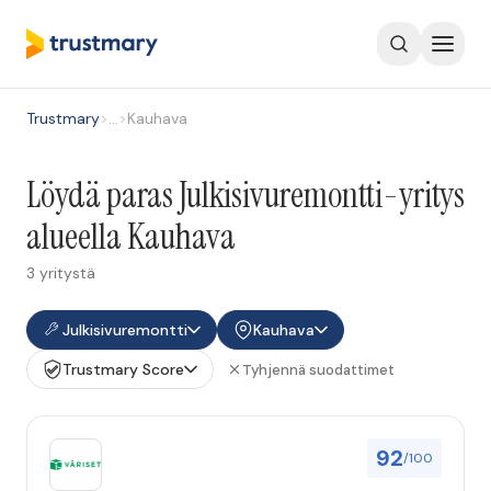
Trustmary
>
…
>
Kauhava
Löydä paras Julkisivuremontti-yritys
alueella Kauhava
3 yritystä
Julkisivuremontti
Kauhava
Trustmary Score
Tyhjennä suodattimet
92
/100