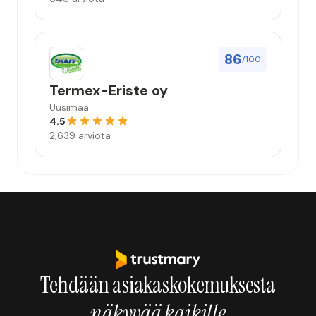
86
/100
Termex-Eriste oy
Uusimaa
4.5
2,639 arviota
Tehdään asiakaskokemuksesta
näkyvää kaikille