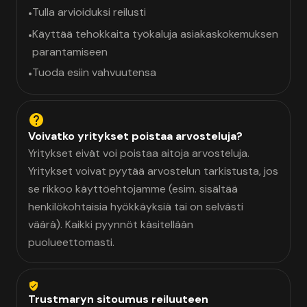
Tulla arvioiduksi reilusti
•
Käyttää tehokkaita työkaluja asiakaskokemuksen
•
parantamiseen
Tuoda esiin vahvuutensa
•
Voivatko yritykset poistaa arvosteluja?
Yritykset eivät voi poistaa aitoja arvosteluja.
Yritykset voivat pyytää arvostelun tarkistusta, jos
se rikkoo käyttöehtojamme (esim. sisältää
henkilökohtaisia hyökkäyksiä tai on selvästi
väärä). Kaikki pyynnöt käsitellään
puolueettomasti.
Trustmaryn sitoumus reiluuteen