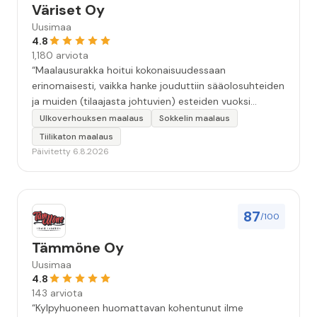
Väriset Oy
Uusimaa
4.8
1,180 arviota
“Maalausurakka hoitui kokonaisuudessaan
erinomaisesti, vaikka hanke jouduttiin sääolosuhteiden
ja muiden (tilaajasta johtuvien) esteiden vuoksi
keskeyttämään n. 3 viikoksi. Maalaistulos on oikein
Ulkoverhouksen maalaus
Sokkelin maalaus
hyvä, yhteydenpito erinomaista, jälkityöt tehtiin
Tiilikaton maalaus
huolellisesti. Suosittelen. Erityiskiitos itse maalareille:
Päivitetty 6.8.2026
Miljalle ja Valmalle!”
87
/100
Tämmöne Oy
Uusimaa
4.8
143 arviota
“Kylpyhuoneen huomattavan kohentunut ilme