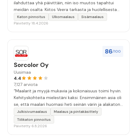
ilahduttaa yhä päivittäin, niin iso muutos tapahtui
meidän osalta. Kiitos Veera tarkasta ja huolellisesta
työstä, sekä ystävällisestä palvelusta!”
Katon pinnoitus
Ulkomaalaus
Sisämaalaus
Päivitetty 18.4.2026
86
/100
Sorcolor Oy
Uusimaa
4.4
7,127 arviota
“Maalarit ja myyjä mukavia ja kokonaisuus toimi hyvin.
Kehityskohteita mielestäni kaksi. Ensimmäinen asia oli
se, että maalari huomasi heti seinän värin ja alakaton
värin erot mitä en huomannut. Hyvä toki että siinä
Julkisivumaalaus
Maalaus ja pintakäsittely
kohtaa huomattu mutta toki optimaalisessa
Tiilikaton pinnoitus
tilanteessa myyjä olisi jo kiinnittänyt tähän huomiota.
Päivitetty 6.8.2026
Toinen kehityskohde on myyjän ja maalajien välinen