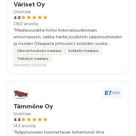
Väriset Oy
Uusimaa
4.8
1,180 arviota
“Maalausurakka hoitui kokonaisuudessaan
erinomaisesti, vaikka hanke jouduttiin sääolosuhteiden
ja muiden (tilaajasta johtuvien) esteiden vuoksi
keskeyttämään n. 3 viikoksi. Maalaistulos on oikein
Ulkoverhouksen maalaus
Sokkelin maalaus
hyvä, yhteydenpito erinomaista, jälkityöt tehtiin
Tiilikaton maalaus
huolellisesti. Suosittelen. Erityiskiitos itse maalareille:
Päivitetty 6.8.2026
Miljalle ja Valmalle!”
87
/100
Tämmöne Oy
Uusimaa
4.8
143 arviota
“Kylpyhuoneen huomattavan kohentunut ilme