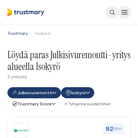
Trustmary
>
…
>
Isokyrö
Löydä paras Julkisivuremontti-yritys
alueella Isokyrö
3 yritystä
Julkisivuremontti
Isokyrö
Trustmary Score
Tyhjennä suodattimet
92
/100