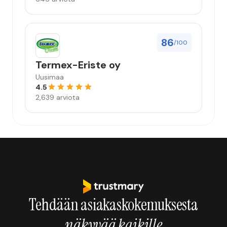
86
/100
Termex-Eriste oy
Uusimaa
4.5
2,639 arviota
Tehdään asiakaskokemuksesta
näkyvää kaikille