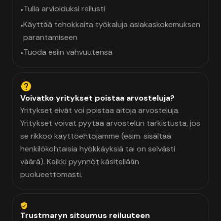
Tulla arvioiduksi reilusti
•
Käyttää tehokkaita työkaluja asiakaskokemuksen
•
parantamiseen
Tuoda esiin vahvuutensa
•
Voivatko yritykset poistaa arvosteluja?
Yritykset eivät voi poistaa aitoja arvosteluja.
Yritykset voivat pyytää arvostelun tarkistusta, jos
se rikkoo käyttöehtojamme (esim. sisältää
henkilökohtaisia hyökkäyksiä tai on selvästi
väärä). Kaikki pyynnöt käsitellään
puolueettomasti.
Trustmaryn sitoumus reiluuteen