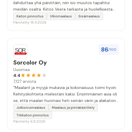
ilahduttaa yhä päivittäin, niin iso muutos tapahtui
meidän osalta. Kiitos Veera tarkasta ja huolellisesta
työstä, sekä ystävällisestä palvelusta!”
Katon pinnoitus
Ulkomaalaus
Sisämaalaus
Päivitetty 18.4.2026
86
/100
Sorcolor Oy
Uusimaa
4.4
7,127 arviota
“Maalarit ja myyjä mukavia ja kokonaisuus toimi hyvin.
Kehityskohteita mielestäni kaksi. Ensimmäinen asia oli
se, että maalari huomasi heti seinän värin ja alakaton
värin erot mitä en huomannut. Hyvä toki että siinä
Julkisivumaalaus
Maalaus ja pintakäsittely
kohtaa huomattu mutta toki optimaalisessa
Tiilikaton pinnoitus
tilanteessa myyjä olisi jo kiinnittänyt tähän huomiota.
Päivitetty 6.8.2026
Toinen kehityskohde on myyjän ja maalajien välinen