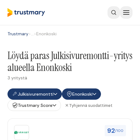
Trustmary
>
…
>
Enonkoski
Löydä paras Julkisivuremontti-yritys
alueella Enonkoski
3 yritystä
Julkisivuremontti
Enonkoski
Trustmary Score
Tyhjennä suodattimet
92
/100