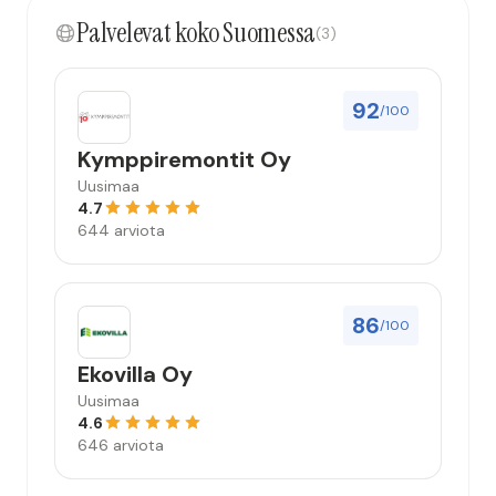
kokonaisuus hyvä ja varmasti tulevaisuudessakin
Palvelevat koko Suomessa
mahdollisuus että palveluita käytän”
(3)
92
/100
Kymppiremontit Oy
Uusimaa
4.7
644 arviota
86
/100
Ekovilla Oy
Uusimaa
4.6
646 arviota