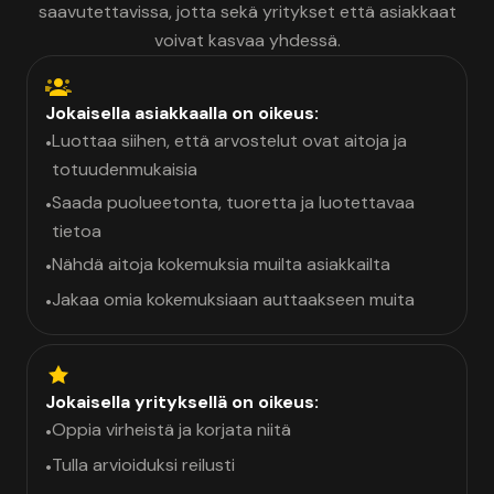
saavutettavissa, jotta sekä yritykset että asiakkaat
voivat kasvaa yhdessä.
Jokaisella asiakkaalla on oikeus:
Luottaa siihen, että arvostelut ovat aitoja ja
•
totuudenmukaisia
Saada puolueetonta, tuoretta ja luotettavaa
•
tietoa
Nähdä aitoja kokemuksia muilta asiakkailta
•
Jakaa omia kokemuksiaan auttaakseen muita
•
Jokaisella yrityksellä on oikeus:
Oppia virheistä ja korjata niitä
•
Tulla arvioiduksi reilusti
•