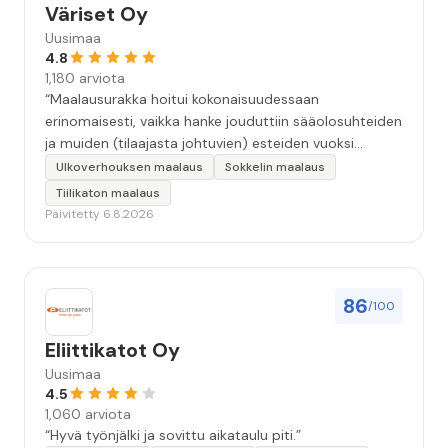
Väriset Oy
Uusimaa
4.8
1,180 arviota
“Maalausurakka hoitui kokonaisuudessaan
erinomaisesti, vaikka hanke jouduttiin sääolosuhteiden
ja muiden (tilaajasta johtuvien) esteiden vuoksi
keskeyttämään n. 3 viikoksi. Maalaistulos on oikein
Ulkoverhouksen maalaus
Sokkelin maalaus
hyvä, yhteydenpito erinomaista, jälkityöt tehtiin
Tiilikaton maalaus
huolellisesti. Suosittelen. Erityiskiitos itse maalareille:
Päivitetty 6.8.2026
Miljalle ja Valmalle!”
86
/100
Eliittikatot Oy
Uusimaa
4.5
1,060 arviota
“Hyvä työnjälki ja sovittu aikataulu piti.”