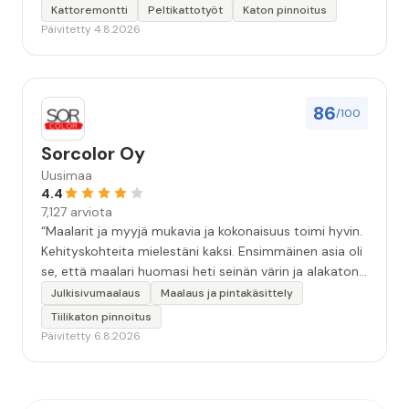
Kattoremontti
Peltikattotyöt
Katon pinnoitus
Päivitetty 4.8.2026
86
/100
Sorcolor Oy
Uusimaa
4.4
7,127 arviota
“Maalarit ja myyjä mukavia ja kokonaisuus toimi hyvin.
Kehityskohteita mielestäni kaksi. Ensimmäinen asia oli
se, että maalari huomasi heti seinän värin ja alakaton
värin erot mitä en huomannut. Hyvä toki että siinä
Julkisivumaalaus
Maalaus ja pintakäsittely
kohtaa huomattu mutta toki optimaalisessa
Tiilikaton pinnoitus
tilanteessa myyjä olisi jo kiinnittänyt tähän huomiota.
Päivitetty 6.8.2026
Toinen kehityskohde on myyjän ja maalajien välinen
"hand-over" eli maalarit tietäisivät vielä aavistuksen
paremmin jo tullessa mitä alkaa tekemään. Mutta