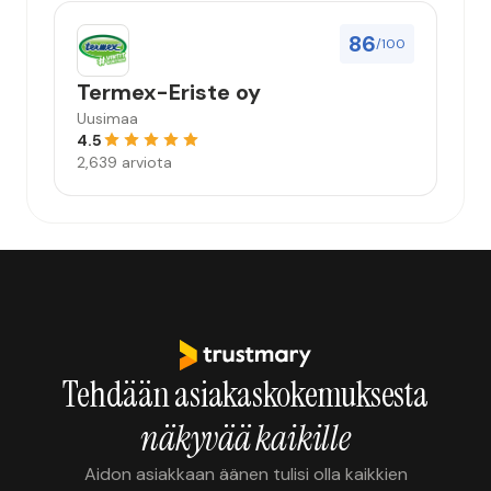
86
/100
Termex-Eriste oy
Uusimaa
4.5
2,639 arviota
Tehdään asiakaskokemuksesta
näkyvää kaikille
Aidon asiakkaan äänen tulisi olla kaikkien