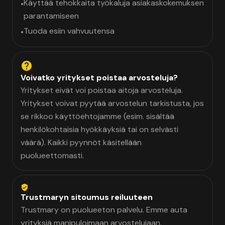
Käyttää tehokkaita työkaluja asiakaskokemuksen
•
parantamiseen
Tuoda esiin vahvuutensa
•
Voivatko yritykset poistaa arvosteluja?
Yritykset eivät voi poistaa aitoja arvosteluja.
Yritykset voivat pyytää arvostelun tarkistusta, jos
se rikkoo käyttöehtojamme (esim. sisältää
henkilökohtaisia hyökkäyksiä tai on selvästi
väärä). Kaikki pyynnöt käsitellään
puolueettomasti.
Trustmaryn sitoumus reiluuteen
Trustmary on puolueeton palvelu. Emme auta
yrityksiä manipuloimaan arvostelujaan.