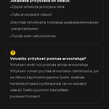
Jokaisella yrityksellä on oikeus:
Oppia virheistä ja korjata niitä
•
Tulla arvioiduksi reilusti
•
Käyttää tehokkaita työkaluja asiakaskokemuksen
•
parantamiseen
Tuoda esiin vahvuutensa
•
Voivatko yritykset poistaa arvosteluja?
Yritykset eivät voi poistaa aitoja arvosteluja.
Yritykset voivat pyytää arvostelun tarkistusta, jos
se rikkoo käyttöehtojamme (esim. sisältää
henkilökohtaisia hyökkäyksiä tai on selvästi
väärä). Kaikki pyynnöt käsitellään
puolueettomasti.