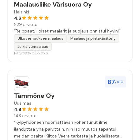
Maalausliike Värisuora Oy
Helsinki
4.6
229 arviota
“Reippaat, iloiset maalarit ja suojaus onnistui hyvin!”
Ulkoverhouksen maalaus
Maalaus ja pintakäsittely
Julkisivumaalaus
Päivitetty 5.8.2026
87
/100
Tämmöne Oy
Uusimaa
4.8
143 arviota
“Kylpyhuoneen huomattavan kohentunut ilme
ilahduttaa yhä päivittäin, niin iso muutos tapahtui
meidän osalta. Kiitos Veera tarkasta ja huolellisesta