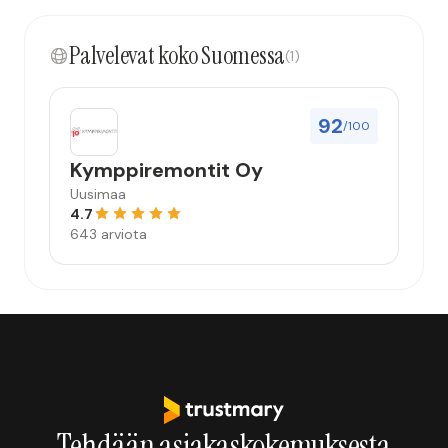
Palvelevat koko Suomessa
(1)
92
/100
Kymppiremontit Oy
Uusimaa
4.7
643 arviota
Tehdään asiakaskokemuksesta