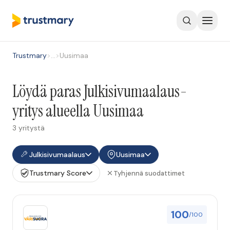
Trustmary
>
…
>
Uusimaa
Löydä paras Julkisivumaalaus-
yritys alueella Uusimaa
3 yritystä
Julkisivumaalaus
Uusimaa
Trustmary Score
Tyhjennä suodattimet
100
/100