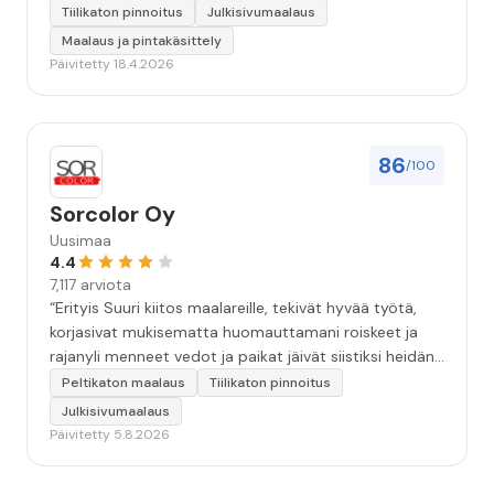
työstä, sekä ystävällisestä palvelusta!”
Tiilikaton pinnoitus
Julkisivumaalaus
Maalaus ja pintakäsittely
Päivitetty 18.4.2026
86
/100
Sorcolor Oy
Uusimaa
4.4
7,117 arviota
“Erityis Suuri kiitos maalareille, tekivät hyvää työtä,
korjasivat mukisematta huomauttamani roiskeet ja
rajanyli menneet vedot ja paikat jäivät siistiksi heidän
lähtönsä jälkeen.”
Peltikaton maalaus
Tiilikaton pinnoitus
Julkisivumaalaus
Päivitetty 5.8.2026