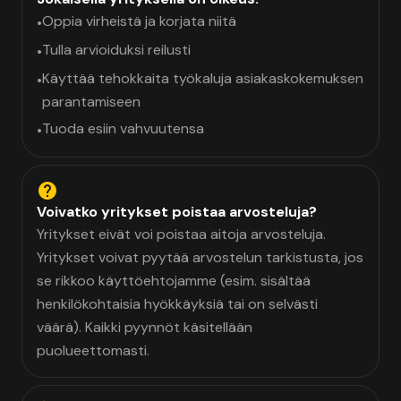
Oppia virheistä ja korjata niitä
•
Tulla arvioiduksi reilusti
•
Käyttää tehokkaita työkaluja asiakaskokemuksen
•
parantamiseen
Tuoda esiin vahvuutensa
•
Voivatko yritykset poistaa arvosteluja?
Yritykset eivät voi poistaa aitoja arvosteluja.
Yritykset voivat pyytää arvostelun tarkistusta, jos
se rikkoo käyttöehtojamme (esim. sisältää
henkilökohtaisia hyökkäyksiä tai on selvästi
väärä). Kaikki pyynnöt käsitellään
puolueettomasti.