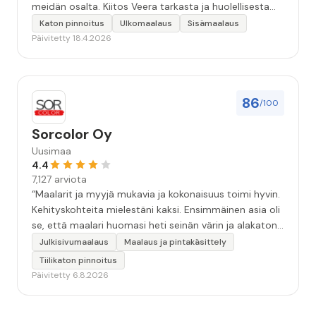
meidän osalta. Kiitos Veera tarkasta ja huolellisesta
työstä, sekä ystävällisestä palvelusta!”
Katon pinnoitus
Ulkomaalaus
Sisämaalaus
Päivitetty 18.4.2026
86
/100
Sorcolor Oy
Uusimaa
4.4
7,127 arviota
“Maalarit ja myyjä mukavia ja kokonaisuus toimi hyvin.
Kehityskohteita mielestäni kaksi. Ensimmäinen asia oli
se, että maalari huomasi heti seinän värin ja alakaton
värin erot mitä en huomannut. Hyvä toki että siinä
Julkisivumaalaus
Maalaus ja pintakäsittely
kohtaa huomattu mutta toki optimaalisessa
Tiilikaton pinnoitus
tilanteessa myyjä olisi jo kiinnittänyt tähän huomiota.
Päivitetty 6.8.2026
Toinen kehityskohde on myyjän ja maalajien välinen
"hand-over" eli maalarit tietäisivät vielä aavistuksen