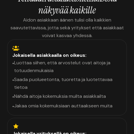
näkyvää kaikille
Aidon asiakkaan äänen tulisi olla kaikkien
saavutettavissa, jotta sekä yritykset että asiakkaat
voivat kasvaa yhdessä.
Jokaisella asiakkaalla on oikeus:
Luottaa siihen, että arvostelut ovat aitoja ja
•
totuudenmukaisia
Saada puolueetonta, tuoretta ja luotettavaa
•
tietoa
Nähdä aitoja kokemuksia muilta asiakkailta
•
Jakaa omia kokemuksiaan auttaakseen muita
•
Jokaisella yrityksellä on oikeus: