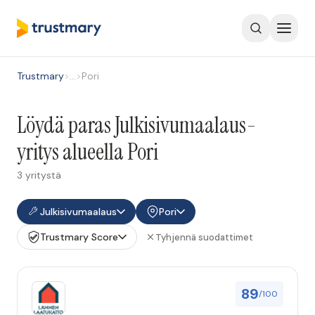
Trustmary
>
…
>
Pori
Löydä paras Julkisivumaalaus-
yritys alueella Pori
3 yritystä
Julkisivumaalaus
Pori
Trustmary Score
Tyhjennä suodattimet
89
/100