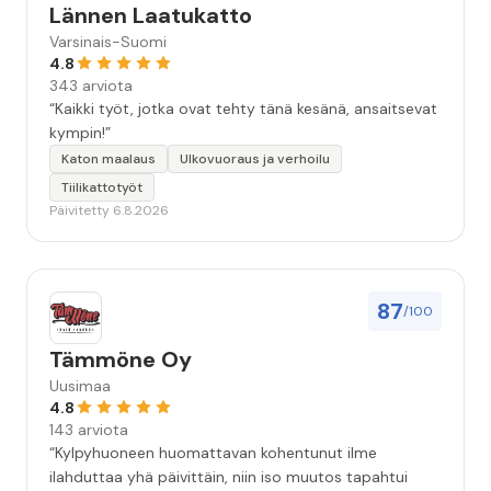
Lännen Laatukatto
Varsinais-Suomi
4.8
343 arviota
“Kaikki työt, jotka ovat tehty tänä kesänä, ansaitsevat
kympin!”
Katon maalaus
Ulkovuoraus ja verhoilu
Tiilikattotyöt
Päivitetty 6.8.2026
87
/100
Tämmöne Oy
Uusimaa
4.8
143 arviota
“Kylpyhuoneen huomattavan kohentunut ilme
ilahduttaa yhä päivittäin, niin iso muutos tapahtui