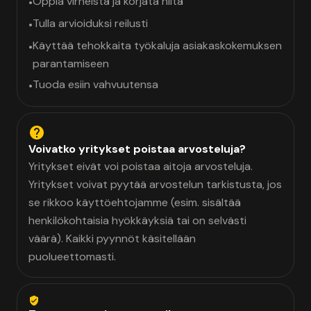
Oppia virheistä ja korjata niitä
•
Tulla arvioiduksi reilusti
•
Käyttää tehokkaita työkaluja asiakaskokemuksen
•
parantamiseen
Tuoda esiin vahvuutensa
•
Voivatko yritykset poistaa arvosteluja?
Yritykset eivät voi poistaa aitoja arvosteluja.
Yritykset voivat pyytää arvostelun tarkistusta, jos
se rikkoo käyttöehtojamme (esim. sisältää
henkilökohtaisia hyökkäyksiä tai on selvästi
väärä). Kaikki pyynnöt käsitellään
puolueettomasti.