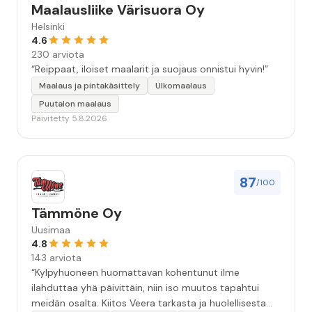
Maalausliike Värisuora Oy
Helsinki
4.6
230 arviota
“Reippaat, iloiset maalarit ja suojaus onnistui hyvin!”
Maalaus ja pintakäsittely
Ulkomaalaus
Puutalon maalaus
Päivitetty 5.8.2026
87
/100
Tämmöne Oy
Uusimaa
4.8
143 arviota
“Kylpyhuoneen huomattavan kohentunut ilme
ilahduttaa yhä päivittäin, niin iso muutos tapahtui
meidän osalta. Kiitos Veera tarkasta ja huolellisesta