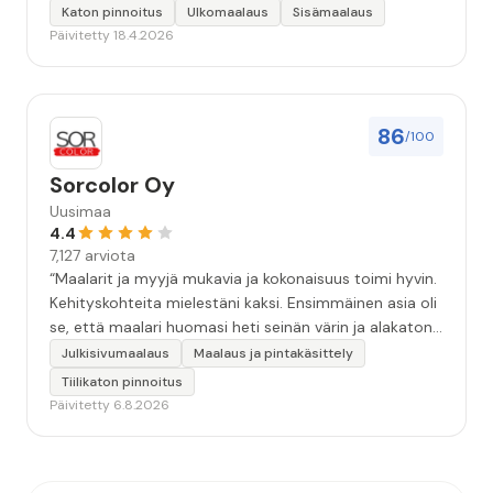
työstä, sekä ystävällisestä palvelusta!”
Katon pinnoitus
Ulkomaalaus
Sisämaalaus
Päivitetty 18.4.2026
86
/100
Sorcolor Oy
Uusimaa
4.4
7,127 arviota
“Maalarit ja myyjä mukavia ja kokonaisuus toimi hyvin.
Kehityskohteita mielestäni kaksi. Ensimmäinen asia oli
se, että maalari huomasi heti seinän värin ja alakaton
värin erot mitä en huomannut. Hyvä toki että siinä
Julkisivumaalaus
Maalaus ja pintakäsittely
kohtaa huomattu mutta toki optimaalisessa
Tiilikaton pinnoitus
tilanteessa myyjä olisi jo kiinnittänyt tähän huomiota.
Päivitetty 6.8.2026
Toinen kehityskohde on myyjän ja maalajien välinen
"hand-over" eli maalarit tietäisivät vielä aavistuksen
paremmin jo tullessa mitä alkaa tekemään. Mutta