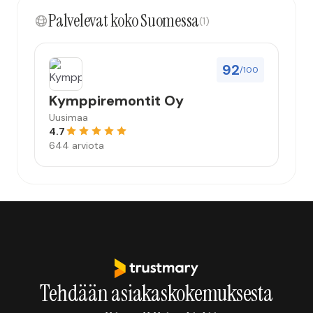
kokonaisuus hyvä ja varmasti tulevaisuudessakin
Palvelevat koko Suomessa
mahdollisuus että palveluita käytän”
(1)
92
/100
Kymppiremontit Oy
Uusimaa
4.7
644 arviota
Tehdään asiakaskokemuksesta