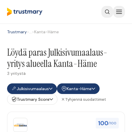
Trustmary
>
…
>
Kanta-Häme
Löydä paras Julkisivumaalaus-
yritys alueella Kanta-Häme
3 yritystä
Julkisivumaalaus
Kanta-Häme
Trustmary Score
Tyhjennä suodattimet
100
/100