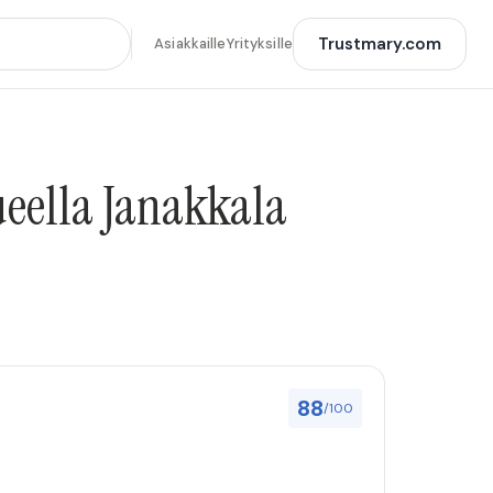
Trustmary.com
Asiakkaille
Yrityksille
ueella Janakkala
88
/100