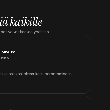
ä kaikille
kkaat voivat kasvaa yhdessä.
n oikeus:
 niitä
kaluja asiakaskokemuksen parantamiseen