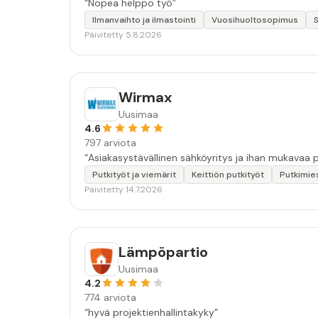
“Nopea helppo työ”
Ilmanvaihto ja ilmastointi
Vuosihuoltosopimus
Päivitetty 5.8.2026
Wirmax
Uusimaa
4.6
797 arviota
Putkityöt ja viemärit
Keittiön putkityöt
Putkimie
Päivitetty 14.7.2026
Lämpöpartio
Uusimaa
4.2
774 arviota
“hyvä projektienhallintakyky”