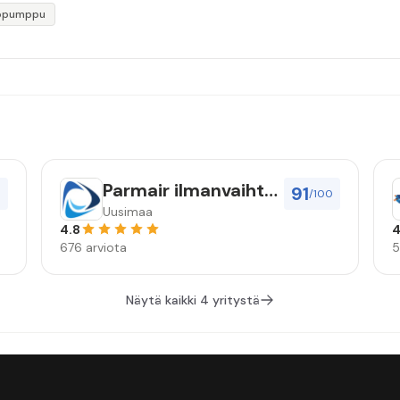
öpumppu
Parmair ilmanvaihto
91
0
/100
Oy
Uusimaa
4.8
4
676 arviota
5
Näytä kaikki 4 yritystä