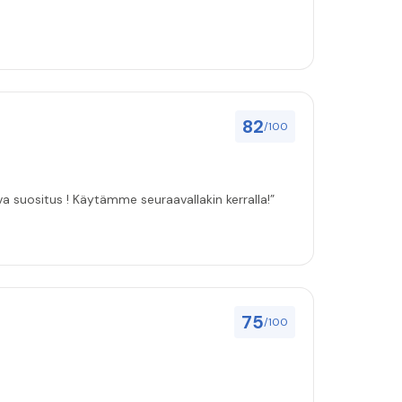
82
/100
ulut asenuksille pitivät, joten vahva suositus ! Käytämme seuraavallakin kerralla!”
75
/100