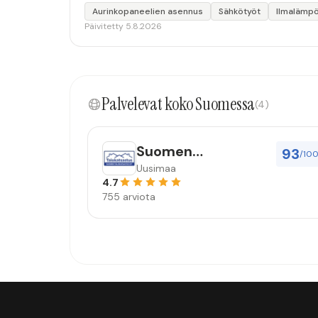
Aurinkopaneelien asennus
Sähkötyöt
Ilmalämp
Päivitetty 5.8.2026
Palvelevat koko Suomessa
(4)
Suomen
93
/10
Talokatsastus Oy
Uusimaa
4.7
755 arviota