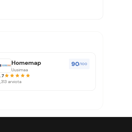
Homemap
90
/100
Uusimaa
.7
,313 arviota