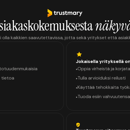
siakaskokemuksesta
näkyvä
i olla kaikkien saavutettavissa, jotta sekä yritykset että asia
Jokaisella yrityksellä o
a totuudenmukaisia
Oppia virheistä ja korjata
•
 tietoa
Tulla arvioiduksi reilusti
•
Käyttää tehokkaita työ
•
Tuoda esiin vahvuutensa
•