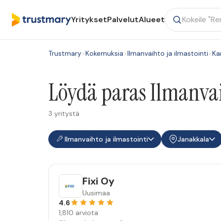
Yritykset
Palvelut
Alueet
Trustmary
>
Kokemuksia
>
Ilmanvaihto ja ilmastointi
>
Ka
Löydä paras Ilmanvaih
3 yritystä
Ilmanvaihto ja ilmastointi
Janakkala
Fixi Oy
Uusimaa
4.6
1,810 arviota