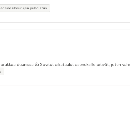
Sadevesikourujen puhdistus
“Asiakasystävällinen sähköyritys ja ihan mukavaa porukkaa duunissa 👍 Sovitut aikata
s