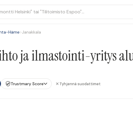
nta-Häme
>
Janakkala
to ja ilmastointi-yritys al
Trustmary Score
Tyhjennä suodattimet