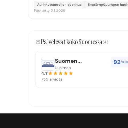
Aurinkopaneelien asennus
Ilmalämpöpumpun huol
Päivitetty 5.8.2026
Palvelevat koko Suomessa
(4)
Suomen
92
/10
Talokatsastus Oy
Uusimaa
4.7
755 arviota