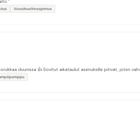
ito.”
stus
Vuosihuoltosopimus
“Asiakasystävällinen sähköyritys ja ihan mukavaa porukkaa duunissa 👍 Sovitut aikata
lämpöpumppu