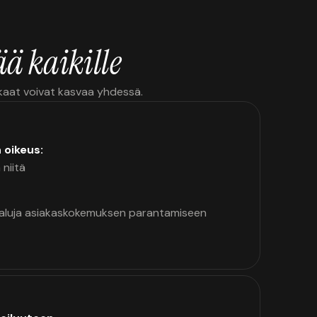
ä kaikille
kkaat voivat kasvaa yhdessä.
n oikeus:
 niitä
kaluja asiakaskokemuksen parantamiseen