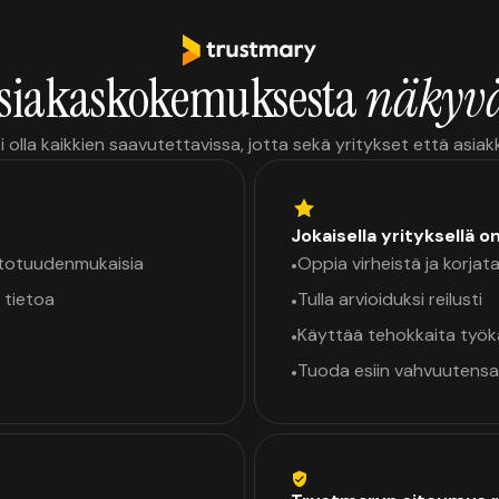
siakaskokemuksesta
näkyvä
i olla kaikkien saavutettavissa, jotta sekä yritykset että asia
Jokaisella yrityksellä o
a totuudenmukaisia
Oppia virheistä ja korjata
•
 tietoa
Tulla arvioiduksi reilusti
•
Käyttää tehokkaita työ
•
Tuoda esiin vahvuutensa
•