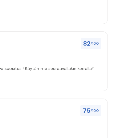
82
/100
ulut asenuksille pitivät, joten vahva suositus ! Käytämme seuraavallakin kerralla!”
75
/100