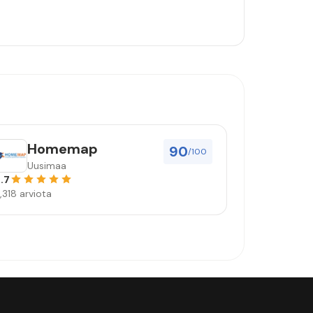
Homemap
90
/100
Uusimaa
.7
,318 arviota