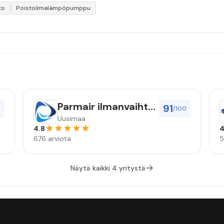
to
Poistoilmalämpöpumppu
Parmair ilmanvaihto
91
0
/100
Oy
Uusimaa
4.8
4
676 arviota
5
Näytä kaikki 4 yritystä