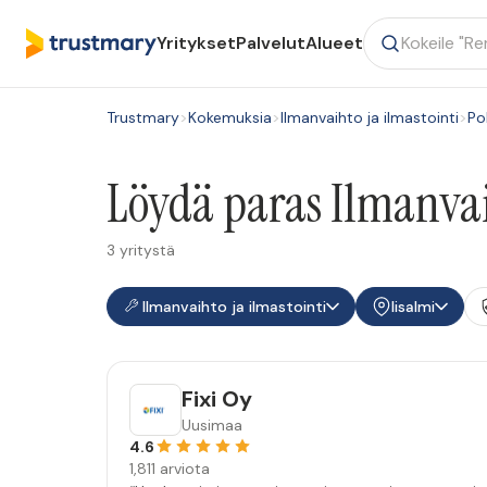
Yritykset
Palvelut
Alueet
Trustmary
>
Kokemuksia
>
Ilmanvaihto ja ilmastointi
>
Po
Löydä paras Ilmanvaih
3 yritystä
Ilmanvaihto ja ilmastointi
Iisalmi
Fixi Oy
Uusimaa
4.6
1,811 arviota