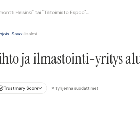
hjois-Savo
>
Iisalmi
to ja ilmastointi-yritys alu
Trustmary Score
Tyhjennä suodattimet