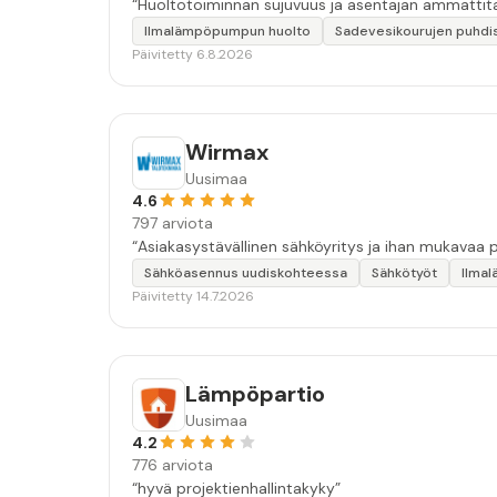
“Huoltotoiminnan sujuvuus ja asentajan ammattita
Ilmalämpöpumpun huolto
Sadevesikourujen puhdi
Päivitetty 6.8.2026
Wirmax
Uusimaa
4.6
797 arviota
Sähköasennus uudiskohteessa
Sähkötyöt
Ilma
Päivitetty 14.7.2026
Lämpöpartio
Uusimaa
4.2
776 arviota
“hyvä projektienhallintakyky”