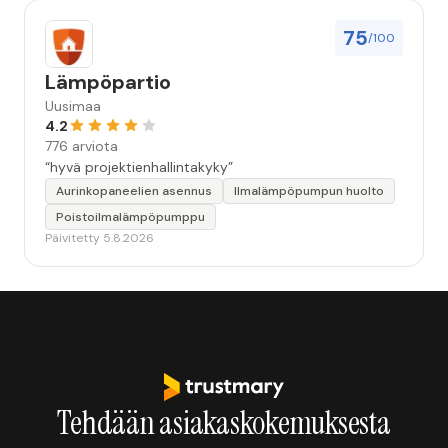
75
/100
Lämpöpartio
Uusimaa
4.2
776 arviota
“hyvä projektienhallintakyky”
Aurinkopaneelien asennus
Ilmalämpöpumpun huolto
Poistoilmalämpöpumppu
Päivitetty 5.8.2026
Tehdään asiakaskokemuksesta