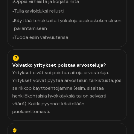
Oppia virheistä ja korjata niitä
•
Tulla arvioiduksi reilusti
•
Käyttää tehokkaita työkaluja asiakaskokemuksen
•
parantamiseen
Tuoda esiin vahvuutensa
•
Voivatko yritykset poistaa arvosteluja?
Yritykset eivät voi poistaa aitoja arvosteluja.
Yritykset voivat pyytää arvostelun tarkistusta, jos
se rikkoo käyttöehtojamme (esim. sisältää
henkilökohtaisia hyökkäyksiä tai on selvästi
väärä). Kaikki pyynnöt käsitellään
puolueettomasti.