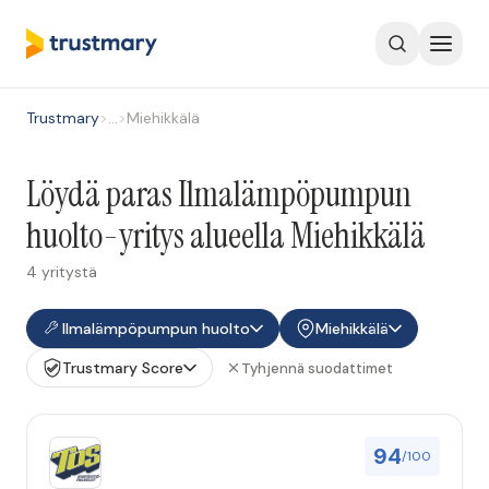
Trustmary
>
…
>
Miehikkälä
Löydä paras Ilmalämpöpumpun
huolto-yritys alueella Miehikkälä
4 yritystä
Ilmalämpöpumpun huolto
Miehikkälä
Trustmary Score
Tyhjennä suodattimet
94
/100