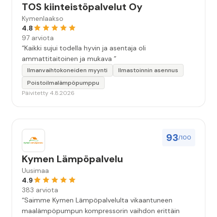
TOS kiinteistöpalvelut Oy
Kymenlaakso
4.8
97 arviota
“Kaikki sujui todella hyvin ja asentaja oli
ammattitaitoinen ja mukava ”
Ilmanvaihtokoneiden myynti
Ilmastoinnin asennus
Poistoilmalämpöpumppu
Päivitetty 4.8.2026
93
/100
Kymen Lämpöpalvelu
Uusimaa
4.9
383 arviota
“Saimme Kymen Lämpöpalvelulta vikaantuneen
maalämpöpumpun kompressorin vaihdon erittäin