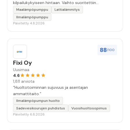
kilpailukykyiseen hintaan. Vaihto suoritettiin
ammattitaidolla ja ystävällisellä palveluasenteella.
Maalämpöpumppu
Lattialämmitys
Samalla käynnillä huomattu pikkuvika korjattiin myös.
Ilmalämpöpumppu
Jäi tunne että oltiin aidosti kiinnostuneita siitä, että
Päivitetty 4.8.2026
asiakkaan järjestelmä saadaan kuntoon. Suosittelen!”
88
/100
Fixi Oy
Uusimaa
4.6
1,811 arviota
“Huoltotoiminnan sujuvuus ja asentajan
ammattitaito.”
Ilmalämpöpumpun huolto
Sadevesikourujen puhdistus
Vuosihuoltosopimus
Päivitetty 6.8.2026