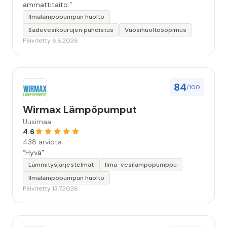
ammattitaito.”
Ilmalämpöpumpun huolto
Sadevesikourujen puhdistus
Vuosihuoltosopimus
Päivitetty 6.8.2026
84
/100
Wirmax Lämpöpumput
Uusimaa
4.6
438 arviota
“Hyvä”
Lämmitysjärjestelmät
Ilma-vesilämpöpumppu
Ilmalämpöpumpun huolto
Päivitetty 13.7.2026