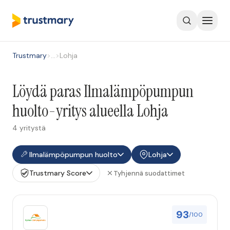
Trustmary
>
…
>
Lohja
Löydä paras Ilmalämpöpumpun
huolto-yritys alueella Lohja
4 yritystä
Ilmalämpöpumpun huolto
Lohja
Trustmary Score
Tyhjennä suodattimet
93
/100