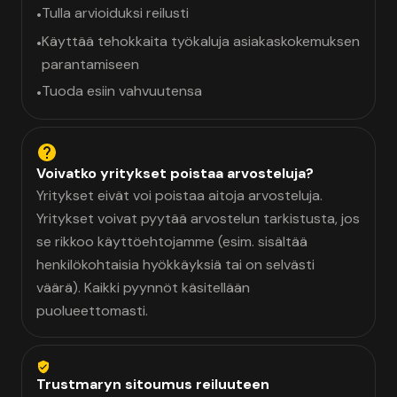
Tulla arvioiduksi reilusti
•
Käyttää tehokkaita työkaluja asiakaskokemuksen
•
parantamiseen
Tuoda esiin vahvuutensa
•
Voivatko yritykset poistaa arvosteluja?
Yritykset eivät voi poistaa aitoja arvosteluja.
Yritykset voivat pyytää arvostelun tarkistusta, jos
se rikkoo käyttöehtojamme (esim. sisältää
henkilökohtaisia hyökkäyksiä tai on selvästi
väärä). Kaikki pyynnöt käsitellään
puolueettomasti.
Trustmaryn sitoumus reiluuteen