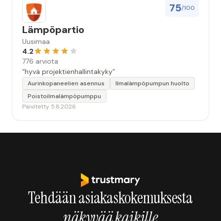
75
/100
Lämpöpartio
Uusimaa
4.2
776 arviota
“hyvä projektienhallintakyky”
Aurinkopaneelien asennus
Ilmalämpöpumpun huolto
Poistoilmalämpöpumppu
Päivitetty 5.8.2026
Tehdään asiakaskokemuksesta
näkyvää kaikille