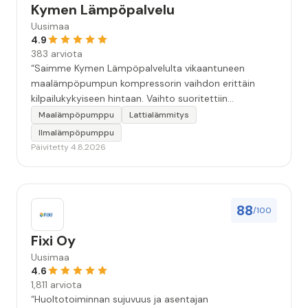
Kymen Lämpöpalvelu
Uusimaa
4.9
383 arviota
“Saimme Kymen Lämpöpalvelulta vikaantuneen
maalämpöpumpun kompressorin vaihdon erittäin
kilpailukykyiseen hintaan. Vaihto suoritettiin
ammattitaidolla ja ystävällisellä palveluasenteella.
Maalämpöpumppu
Lattialämmitys
Samalla käynnillä huomattu pikkuvika korjattiin myös.
Ilmalämpöpumppu
Jäi tunne että oltiin aidosti kiinnostuneita siitä, että
Päivitetty 4.8.2026
asiakkaan järjestelmä saadaan kuntoon. Suosittelen!”
88
/100
Fixi Oy
Uusimaa
4.6
1,811 arviota
“Huoltotoiminnan sujuvuus ja asentajan