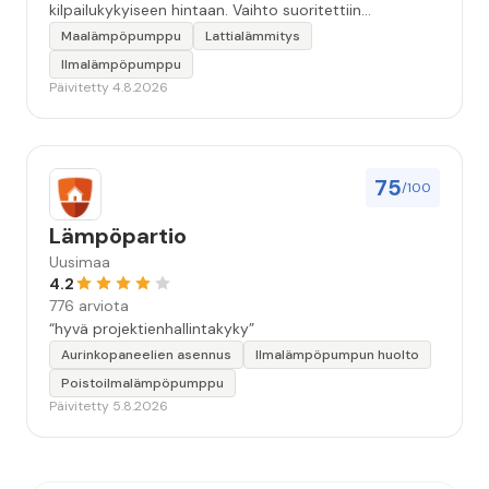
kilpailukykyiseen hintaan. Vaihto suoritettiin
ammattitaidolla ja ystävällisellä palveluasenteella.
Maalämpöpumppu
Lattialämmitys
Samalla käynnillä huomattu pikkuvika korjattiin myös.
Ilmalämpöpumppu
Jäi tunne että oltiin aidosti kiinnostuneita siitä, että
Päivitetty 4.8.2026
asiakkaan järjestelmä saadaan kuntoon. Suosittelen!”
75
/100
Lämpöpartio
Uusimaa
4.2
776 arviota
“hyvä projektienhallintakyky”
Aurinkopaneelien asennus
Ilmalämpöpumpun huolto
Poistoilmalämpöpumppu
Päivitetty 5.8.2026