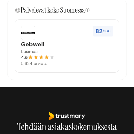
Palvelevat koko Suomessa
(1)
82
/100
Gebwell
Uusimaa
4.5
5,624 arviota
Tehdään asiakaskokemuksesta