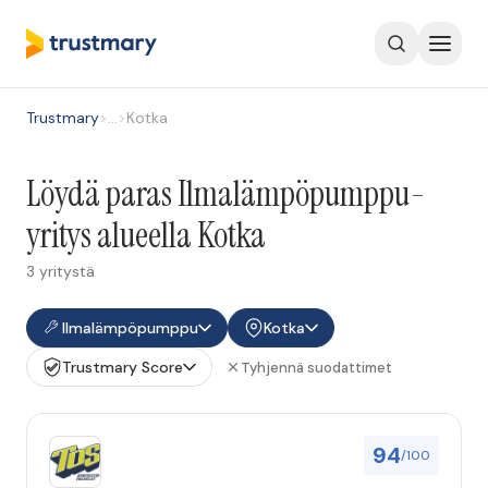
Trustmary
>
…
>
Kotka
Löydä paras Ilmalämpöpumppu-
yritys alueella Kotka
3 yritystä
Ilmalämpöpumppu
Kotka
Trustmary Score
Tyhjennä suodattimet
94
/100