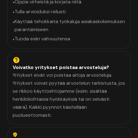
Oppia virheistä ja korjata niitä
•
Tulla arvioiduksi reilusti
•
Käyttää tehokkaita työkaluja asiakaskokemuksen
•
parantamiseen
Tuoda esiin vahvuutensa
•
Voivatko yritykset poistaa arvosteluja?
Yritykset eivät voi poistaa aitoja arvosteluja.
Yritykset voivat pyytää arvostelun tarkistusta, jos
se rikkoo käyttöehtojamme (esim. sisältää
henkilökohtaisia hyökkäyksiä tai on selvästi
väärä). Kaikki pyynnöt käsitellään
puolueettomasti.