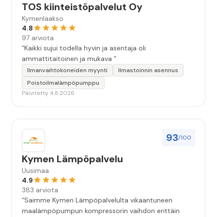
TOS kiinteistöpalvelut Oy
Kymenlaakso
4.8
97 arviota
“Kaikki sujui todella hyvin ja asentaja oli
ammattitaitoinen ja mukava ”
Ilmanvaihtokoneiden myynti
Ilmastoinnin asennus
Poistoilmalämpöpumppu
Päivitetty 4.8.2026
93
/100
Kymen Lämpöpalvelu
Uusimaa
4.9
383 arviota
“Saimme Kymen Lämpöpalvelulta vikaantuneen
maalämpöpumpun kompressorin vaihdon erittäin