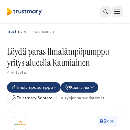
Trustmary
>
…
>
Kauniainen
Löydä paras Ilmalämpöpumppu-
yritys alueella Kauniainen
4 yritystä
Ilmalämpöpumppu
Kauniainen
Trustmary Score
Tyhjennä suodattimet
93
/100