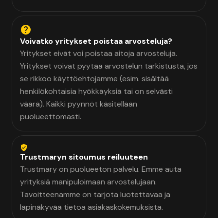
Voivatko yritykset poistaa arvosteluja?
Yritykset eivät voi poistaa aitoja arvosteluja.
Yritykset voivat pyytää arvostelun tarkistusta, jos
se rikkoo käyttöehtojamme (esim. sisältää
henkilökohtaisia hyökkäyksiä tai on selvästi
väärä). Kaikki pyynnöt käsitellään
puolueettomasti.
Trustmaryn sitoumus reiluuteen
Trustmary on puolueeton palvelu. Emme auta
yrityksiä manipuloimaan arvostelujaan.
Tavoitteenamme on tarjota luotettavaa ja
läpinäkyvää tietoa asiakaskokemuksista.