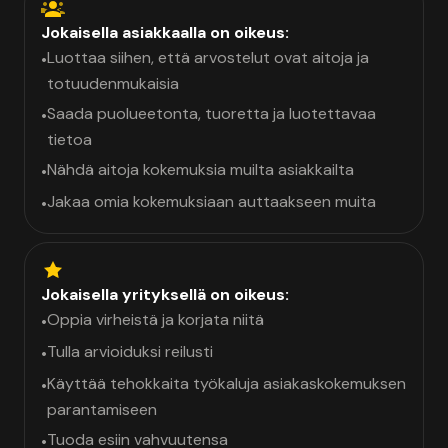
Jokaisella asiakkaalla on oikeus:
Luottaa siihen, että arvostelut ovat aitoja ja
•
totuudenmukaisia
Saada puolueetonta, tuoretta ja luotettavaa
•
tietoa
Nähdä aitoja kokemuksia muilta asiakkailta
•
Jakaa omia kokemuksiaan auttaakseen muita
•
Jokaisella yrityksellä on oikeus:
Oppia virheistä ja korjata niitä
•
Tulla arvioiduksi reilusti
•
Käyttää tehokkaita työkaluja asiakaskokemuksen
•
parantamiseen
Tuoda esiin vahvuutensa
•