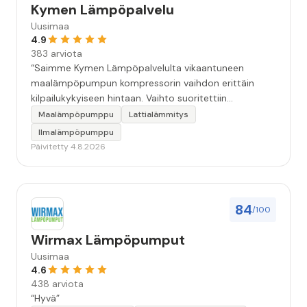
Kymen Lämpöpalvelu
Uusimaa
4.9
383 arviota
“Saimme Kymen Lämpöpalvelulta vikaantuneen
maalämpöpumpun kompressorin vaihdon erittäin
kilpailukykyiseen hintaan. Vaihto suoritettiin
ammattitaidolla ja ystävällisellä palveluasenteella.
Maalämpöpumppu
Lattialämmitys
Samalla käynnillä huomattu pikkuvika korjattiin myös.
Ilmalämpöpumppu
Jäi tunne että oltiin aidosti kiinnostuneita siitä, että
Päivitetty 4.8.2026
asiakkaan järjestelmä saadaan kuntoon. Suosittelen!”
84
/100
Wirmax Lämpöpumput
Uusimaa
4.6
438 arviota
“Hyvä”