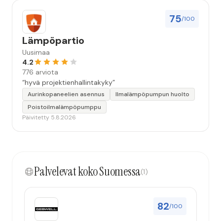
75
/100
Lämpöpartio
Uusimaa
4.2
776 arviota
“hyvä projektienhallintakyky”
Aurinkopaneelien asennus
Ilmalämpöpumpun huolto
Poistoilmalämpöpumppu
Päivitetty 5.8.2026
Palvelevat koko Suomessa
(1)
82
/100