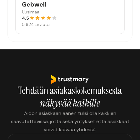
Gebwell
Uusimaa
4.5
5,624 arviota
Tehdään asiakaskokemuksesta
näkyvää kaikille
Aidon asiakkaan äänen tulisi olla kaikkien
saavutettavissa, jotta sekä yritykset että asiakkaat
voivat kasvaa yhdessä.