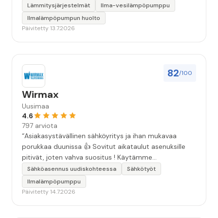
Lämmitysjärjestelmät
Ilma-vesilämpöpumppu
Ilmalämpöpumpun huolto
Päivitetty 13.7.2026
82
/100
Wirmax
Uusimaa
4.6
797 arviota
“Asiakasystävällinen sähköyritys ja ihan mukavaa
porukkaa duunissa 👍 Sovitut aikataulut asenuksille
pitivät, joten vahva suositus ! Käytämme
seuraavallakin kerralla!”
Sähköasennus uudiskohteessa
Sähkötyöt
Ilmalämpöpumppu
Päivitetty 14.7.2026