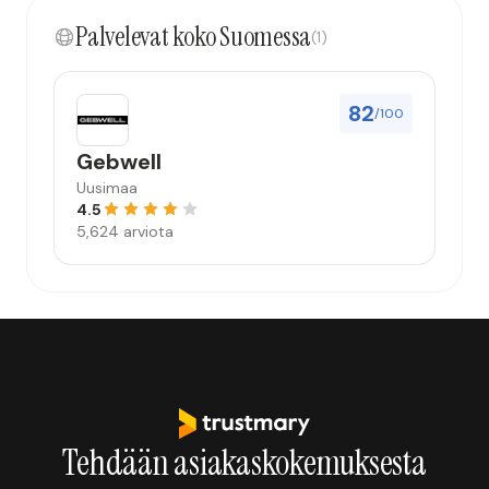
Palvelevat koko Suomessa
(1)
82
/100
Gebwell
Uusimaa
4.5
5,624 arviota
Tehdään asiakaskokemuksesta