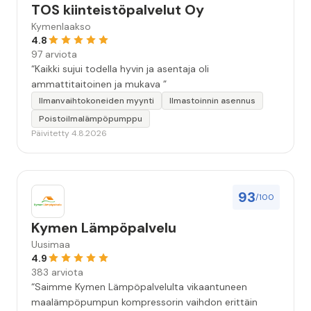
TOS kiinteistöpalvelut Oy
Kymenlaakso
4.8
97 arviota
“Kaikki sujui todella hyvin ja asentaja oli
ammattitaitoinen ja mukava ”
Ilmanvaihtokoneiden myynti
Ilmastoinnin asennus
Poistoilmalämpöpumppu
Päivitetty 4.8.2026
93
/100
Kymen Lämpöpalvelu
Uusimaa
4.9
383 arviota
“Saimme Kymen Lämpöpalvelulta vikaantuneen
maalämpöpumpun kompressorin vaihdon erittäin