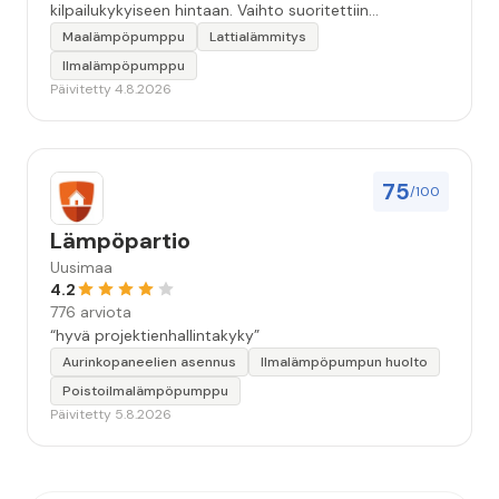
kilpailukykyiseen hintaan. Vaihto suoritettiin
ammattitaidolla ja ystävällisellä palveluasenteella.
Maalämpöpumppu
Lattialämmitys
Samalla käynnillä huomattu pikkuvika korjattiin myös.
Ilmalämpöpumppu
Jäi tunne että oltiin aidosti kiinnostuneita siitä, että
Päivitetty 4.8.2026
asiakkaan järjestelmä saadaan kuntoon. Suosittelen!”
75
/100
Lämpöpartio
Uusimaa
4.2
776 arviota
“hyvä projektienhallintakyky”
Aurinkopaneelien asennus
Ilmalämpöpumpun huolto
Poistoilmalämpöpumppu
Päivitetty 5.8.2026