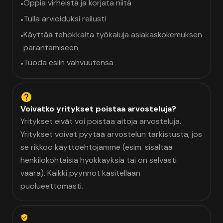
Oppia virheistä ja korjata niitä
•
Tulla arvioiduksi reilusti
•
Käyttää tehokkaita työkaluja asiakaskokemuksen
•
parantamiseen
Tuoda esiin vahvuutensa
•
Voivatko yritykset poistaa arvosteluja?
Yritykset eivät voi poistaa aitoja arvosteluja.
Yritykset voivat pyytää arvostelun tarkistusta, jos
se rikkoo käyttöehtojamme (esim. sisältää
henkilökohtaisia hyökkäyksiä tai on selvästi
väärä). Kaikki pyynnöt käsitellään
puolueettomasti.