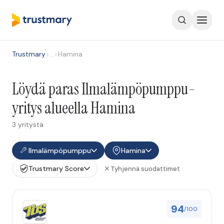
Trustmary
>
…
>
Hamina
Löydä paras Ilmalämpöpumppu-
yritys alueella Hamina
3 yritystä
Ilmalämpöpumppu
Hamina
Trustmary Score
Tyhjennä suodattimet
94
/100