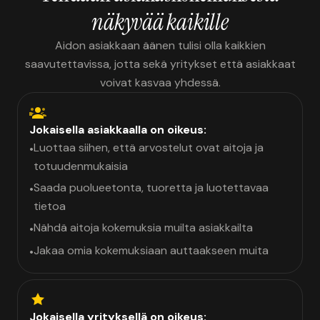
näkyvää kaikille
Aidon asiakkaan äänen tulisi olla kaikkien
saavutettavissa, jotta sekä yritykset että asiakkaat
voivat kasvaa yhdessä.
Jokaisella asiakkaalla on oikeus:
Luottaa siihen, että arvostelut ovat aitoja ja
•
totuudenmukaisia
Saada puolueetonta, tuoretta ja luotettavaa
•
tietoa
Nähdä aitoja kokemuksia muilta asiakkailta
•
Jakaa omia kokemuksiaan auttaakseen muita
•
Jokaisella yrityksellä on oikeus: