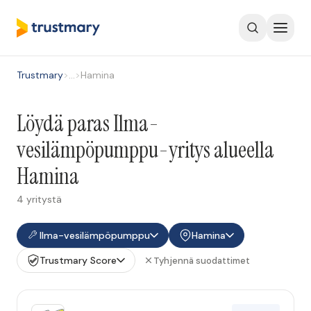
Trustmary
>
…
>
Hamina
Löydä paras Ilma-
vesilämpöpumppu-yritys alueella
Hamina
4 yritystä
Ilma-vesilämpöpumppu
Hamina
Trustmary Score
Tyhjennä suodattimet