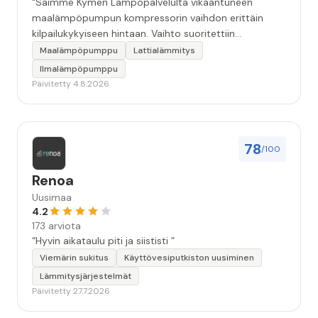
“Saimme Kymen Lämpöpalvelulta vikaantuneen
maalämpöpumpun kompressorin vaihdon erittäin
kilpailukykyiseen hintaan. Vaihto suoritettiin
ammattitaidolla ja ystävällisellä palveluasenteella.
Maalämpöpumppu
Lattialämmitys
Samalla käynnillä huomattu pikkuvika korjattiin myös.
Ilmalämpöpumppu
Jäi tunne että oltiin aidosti kiinnostuneita siitä, että
Päivitetty 4.8.2026
asiakkaan järjestelmä saadaan kuntoon. Suosittelen!”
78
/100
Renoa
Uusimaa
4.2
173 arviota
“Hyvin aikataulu piti ja siististi ”
Viemärin sukitus
Käyttövesiputkiston uusiminen
Lämmitysjärjestelmät
Päivitetty 27.7.2026