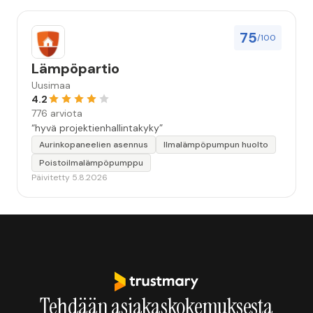
75
/100
Lämpöpartio
Uusimaa
4.2
776 arviota
“hyvä projektienhallintakyky”
Aurinkopaneelien asennus
Ilmalämpöpumpun huolto
Poistoilmalämpöpumppu
Päivitetty 5.8.2026
Tehdään asiakaskokemuksesta