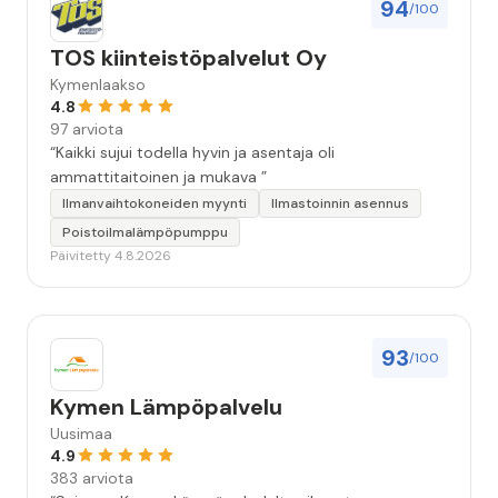
94
/100
TOS kiinteistöpalvelut Oy
Kymenlaakso
4.8
97 arviota
“Kaikki sujui todella hyvin ja asentaja oli
ammattitaitoinen ja mukava ”
Ilmanvaihtokoneiden myynti
Ilmastoinnin asennus
Poistoilmalämpöpumppu
Päivitetty 4.8.2026
93
/100
Kymen Lämpöpalvelu
Uusimaa
4.9
383 arviota