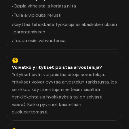
Oppia virheistä ja korjata niitä
•
Tulla arvioiduksi reilusti
•
Käyttää tehokkaita työkaluja asiakaskokemuksen
•
parantamiseen
Tuoda esiin vahvuutensa
•
Voivatko yritykset poistaa arvosteluja?
Yritykset eivät voi poistaa aitoja arvosteluja.
Yritykset voivat pyytää arvostelun tarkistusta, jos
se rikkoo käyttöehtojamme (esim. sisältää
henkilökohtaisia hyökkäyksiä tai on selvästi
väärä). Kaikki pyynnöt käsitellään
puolueettomasti.