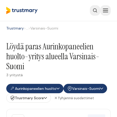
Trustmary
>
…
>
Varsinais-Suomi
Löydä paras Aurinkopaneelien
huolto-yritys alueella Varsinais-
Suomi
3 yritystä
Aurinkopaneelien huolto
Varsinais-Suomi
Trustmary Score
Tyhjennä suodattimet