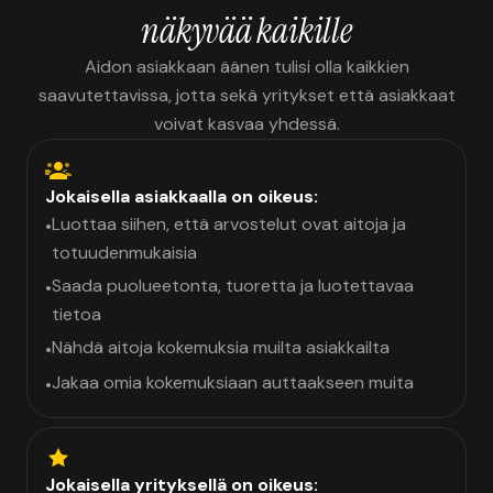
näkyvää kaikille
Aidon asiakkaan äänen tulisi olla kaikkien
saavutettavissa, jotta sekä yritykset että asiakkaat
voivat kasvaa yhdessä.
Jokaisella asiakkaalla on oikeus:
Luottaa siihen, että arvostelut ovat aitoja ja
•
totuudenmukaisia
Saada puolueetonta, tuoretta ja luotettavaa
•
tietoa
Nähdä aitoja kokemuksia muilta asiakkailta
•
Jakaa omia kokemuksiaan auttaakseen muita
•
Jokaisella yrityksellä on oikeus: