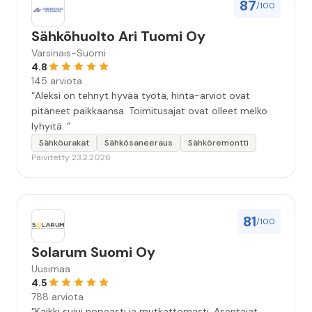
87
/100
Sähköhuolto Ari Tuomi Oy
Varsinais-Suomi
4.8
145 arviota
“Aleksi on tehnyt hyvää työtä, hinta-arviot ovat
pitäneet paikkaansa. Toimitusajat ovat olleet melko
lyhyitä. ”
Sähköurakat
Sähkösaneeraus
Sähköremontti
Päivitetty 23.2.2026
81
/100
Solarum Suomi Oy
Uusimaa
4.5
788 arviota
“Kaikki sujui nopeasti ja mutkattomasti. Asentajat