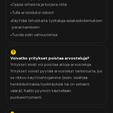
Oppia virheistä ja korjata niitä
•
Tulla arvioiduksi reilusti
•
Käyttää tehokkaita työkaluja asiakaskokemuksen
•
parantamiseen
Tuoda esiin vahvuutensa
•
Voivatko yritykset poistaa arvosteluja?
Yritykset eivät voi poistaa aitoja arvosteluja.
Yritykset voivat pyytää arvostelun tarkistusta, jos
se rikkoo käyttöehtojamme (esim. sisältää
henkilökohtaisia hyökkäyksiä tai on selvästi
väärä). Kaikki pyynnöt käsitellään
puolueettomasti.