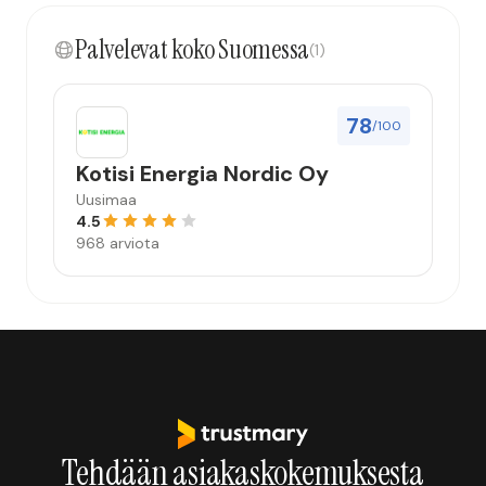
Palvelevat koko Suomessa
(1)
78
/100
Kotisi Energia Nordic Oy
Uusimaa
4.5
968 arviota
Tehdään asiakaskokemuksesta