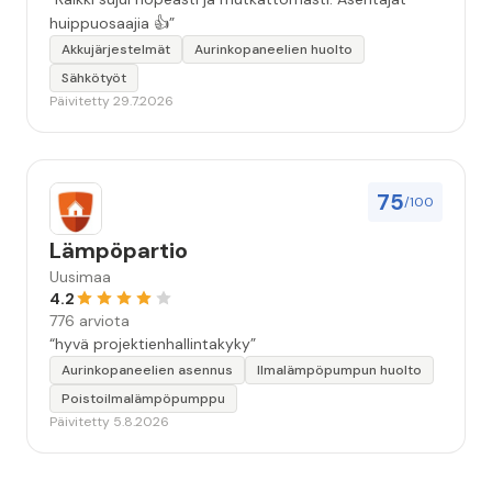
huippuosaajia 👍”
Akkujärjestelmät
Aurinkopaneelien huolto
Sähkötyöt
Päivitetty 29.7.2026
75
/100
Lämpöpartio
Uusimaa
4.2
776 arviota
“hyvä projektienhallintakyky”
Aurinkopaneelien asennus
Ilmalämpöpumpun huolto
Poistoilmalämpöpumppu
Päivitetty 5.8.2026