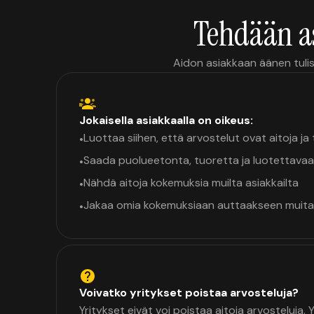
Tehdään a
Aidon asiakkaan äänen tulis
Jokaisella asiakkaalla on oikeus:
Luottaa siihen, että arvostelut ovat aitoja j
•
Saada puolueetonta, tuoretta ja luotettavaa
•
Nähdä aitoja kokemuksia muilta asiakkailta
•
Jakaa omia kokemuksiaan auttaakseen muita
•
Voivatko yritykset poistaa arvosteluja?
Yritykset eivät voi poistaa aitoja arvosteluja.