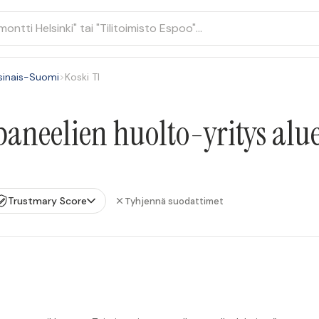
sinais-Suomi
>
Koski Tl
aneelien huolto-yritys alue
Trustmary Score
Tyhjennä suodattimet