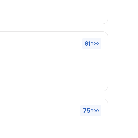
81
/100
75
/100