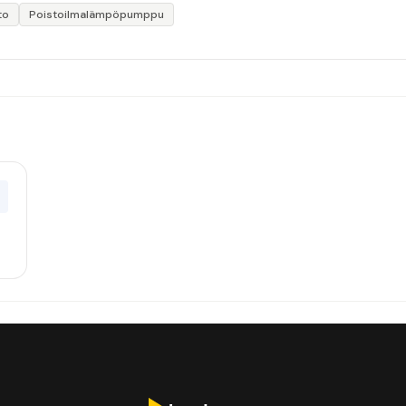
to
Poistoilmalämpöpumppu
0