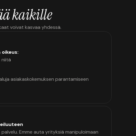
ä kaikille
kkaat voivat kasvaa yhdessä.
n oikeus:
 niitä
kaluja asiakaskokemuksen parantamiseen
eiluuteen
palvelu. Emme auta yrityksiä manipuloimaan