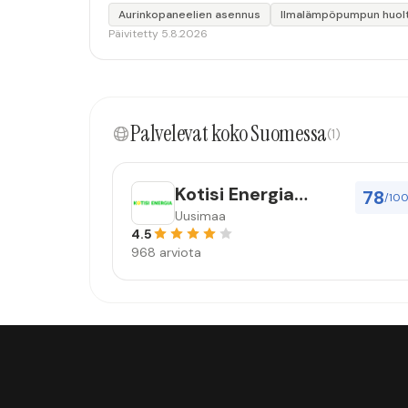
Aurinkopaneelien asennus
Ilmalämpöpumpun huol
Päivitetty 5.8.2026
Palvelevat koko Suomessa
(1)
Kotisi Energia
78
/10
Nordic Oy
Uusimaa
4.5
968 arviota