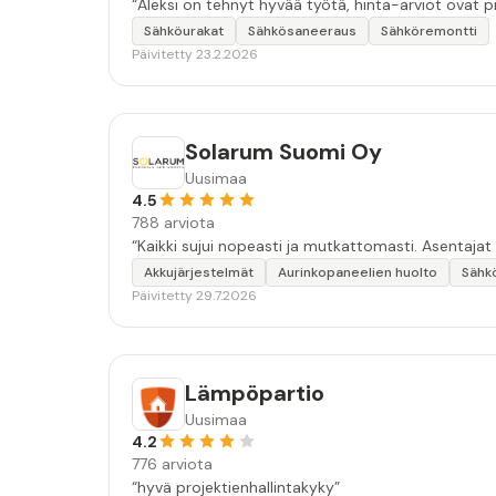
“Aleksi on tehnyt hyvää työtä, hinta-arviot ovat p
Sähköurakat
Sähkösaneeraus
Sähköremontti
Päivitetty 23.2.2026
Solarum Suomi Oy
Uusimaa
4.5
788 arviota
“Kaikki sujui nopeasti ja mutkattomasti. Asentajat
Akkujärjestelmät
Aurinkopaneelien huolto
Sähk
Päivitetty 29.7.2026
Lämpöpartio
Uusimaa
4.2
776 arviota
“hyvä projektienhallintakyky”