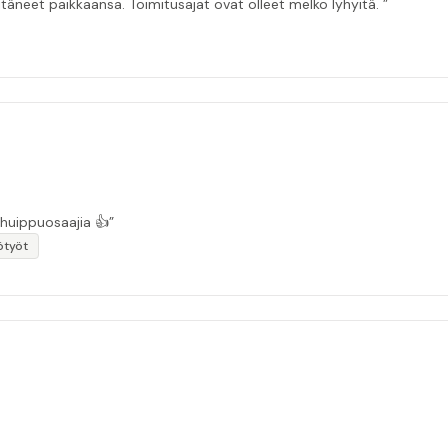
itäneet paikkaansa. Toimitusajat ovat olleet melko lyhyitä. ”
 huippuosaajia 👍”
ötyöt