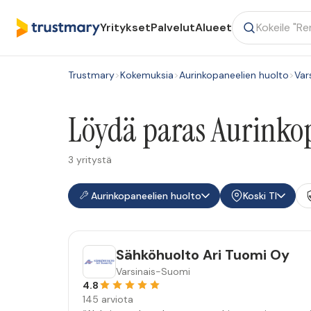
Yritykset
Palvelut
Alueet
Trustmary
>
Kokemuksia
>
Aurinkopaneelien huolto
>
Var
Löydä paras Aurinkop
3 yritystä
Aurinkopaneelien huolto
Koski Tl
Sähköhuolto Ari Tuomi Oy
Varsinais-Suomi
4.8
145 arviota