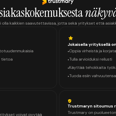
siakaskokemuksesta
näkyvä
i olla kaikkien saavutettavissa, jotta sekä yritykset että asia
Jokaisella yrityksellä o
a totuudenmukaisia
Oppia virheistä ja korjata
•
 tietoa
Tulla arvioiduksi reilusti
•
Käyttää tehokkaita työ
•
Tuoda esiin vahvuutensa
•
Trustmaryn sitoumus r
Trustmary on puolueeton 
 Yritykset voivat pyytää