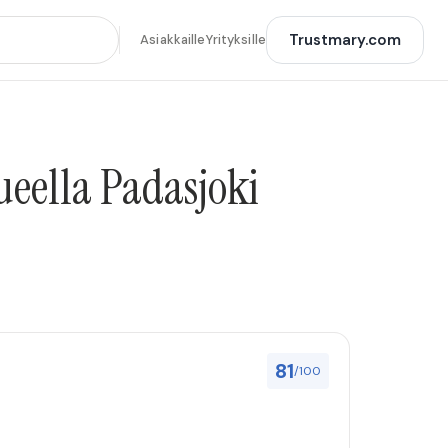
Trustmary.com
Asiakkaille
Yrityksille
ueella Padasjoki
81
/100