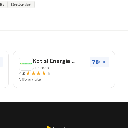
lto
Sähköurakat
Kotisi Energia
78
0
/100
Nordic Oy
Uusimaa
4.5
968 arviota