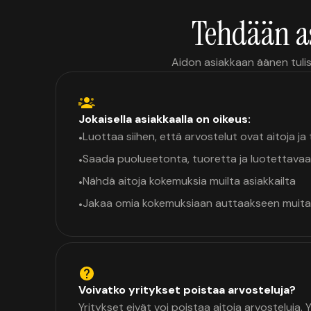
Tehdään a
Aidon asiakkaan äänen tulis
Jokaisella asiakkaalla on oikeus:
Luottaa siihen, että arvostelut ovat aitoja j
•
Saada puolueetonta, tuoretta ja luotettavaa
•
Nähdä aitoja kokemuksia muilta asiakkailta
•
Jakaa omia kokemuksiaan auttaakseen muita
•
Voivatko yritykset poistaa arvosteluja?
Yritykset eivät voi poistaa aitoja arvosteluja.