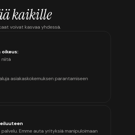
ä kaikille
kkaat voivat kasvaa yhdessä.
n oikeus:
 niitä
kaluja asiakaskokemuksen parantamiseen
eiluuteen
palvelu. Emme auta yrityksiä manipuloimaan