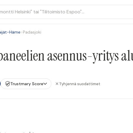
äijät-Häme
>
Padasjoki
aneelien asennus-yritys al
Trustmary Score
Tyhjennä suodattimet