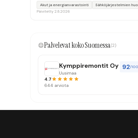
Akut ja energianvarastointi
Sähköjärjestelmien huo
Päivitetty 2.8.2026
Palvelevat koko Suomessa
(2)
Kymppiremontit Oy
92
/10
Uusimaa
4.7
644 arviota