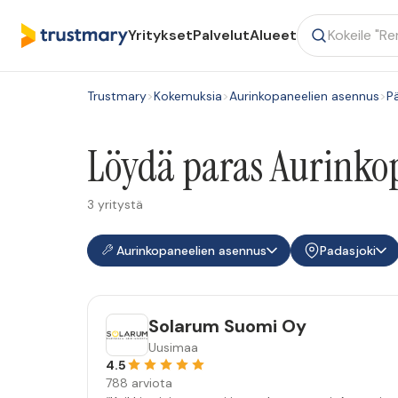
Yritykset
Palvelut
Alueet
Trustmary
>
Kokemuksia
>
Aurinkopaneelien asennus
>
P
Löydä paras Aurinkop
3 yritystä
Aurinkopaneelien asennus
Padasjoki
Solarum Suomi Oy
Uusimaa
4.5
788 arviota