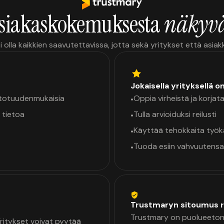
siakaskokemuksesta
näkyvä
i olla kaikkien saavutettavissa, jotta sekä yritykset että asia
Jokaisella yrityksellä o
a totuudenmukaisia
Oppia virheistä ja korjata
•
 tietoa
Tulla arvioiduksi reilusti
•
Käyttää tehokkaita työ
•
Tuoda esiin vahvuutensa
•
Trustmaryn sitoumus r
Trustmary on puolueeton 
 Yritykset voivat pyytää