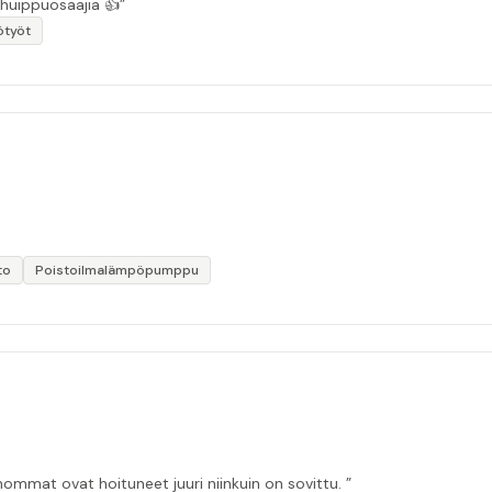
 huippuosaajia 👍”
ötyöt
to
Poistoilmalämpöpumppu
ommat ovat hoituneet juuri niinkuin on sovittu. ”