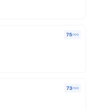
75
/100
73
/100