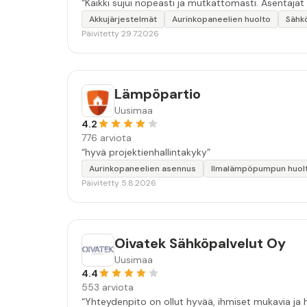
“Kaikki sujui nopeasti ja mutkattomasti. Asentajat
Akkujärjestelmät
Aurinkopaneelien huolto
Sähk
Päivitetty 29.7.2026
Lämpöpartio
Uusimaa
4.2
776 arviota
“hyvä projektienhallintakyky”
Aurinkopaneelien asennus
Ilmalämpöpumpun huol
Päivitetty 5.8.2026
Oivatek Sähköpalvelut Oy
Uusimaa
4.4
553 arviota
“Yhteydenpito on ollut hyvää, ihmiset mukavia ja h