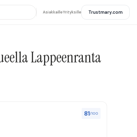
Trustmary.com
Asiakkaille
Yrityksille
lueella Lappeenranta
81
/100