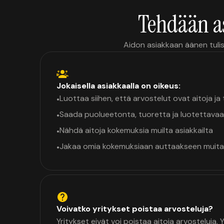
Tehdään a
Aidon asiakkaan äänen tulis
Jokaisella asiakkaalla on oikeus:
Luottaa siihen, että arvostelut ovat aitoja j
•
Saada puolueetonta, tuoretta ja luotettavaa
•
Nähdä aitoja kokemuksia muilta asiakkailta
•
Jakaa omia kokemuksiaan auttaakseen muita
•
Voivatko yritykset poistaa arvosteluja?
Yritykset eivät voi poistaa aitoja arvosteluja.