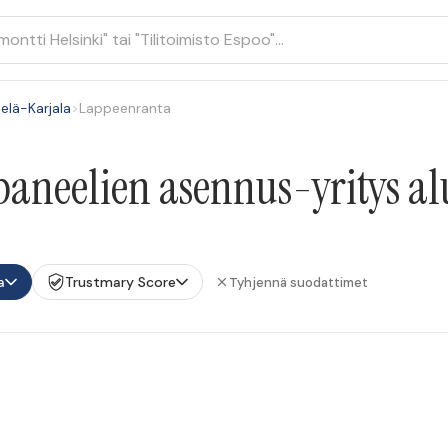
elä-Karjala
>
Lappeenranta
aneelien asennus-yritys a
a
Trustmary Score
Tyhjennä suodattimet