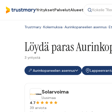
Yritykset
Palvelut
Alueet
Trustmary
>
Kokemuksia
>
Aurinkopaneelien asennus
>
Et
Löydä paras Aurinkop
3 yritystä
Aurinkopaneelien asennus
Lappeenrant
Solarvoima
Uusimaa
4.7
39 arviota