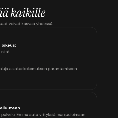
ä kaikille
kkaat voivat kasvaa yhdessä.
n oikeus:
 niitä
kaluja asiakaskokemuksen parantamiseen
eiluuteen
palvelu. Emme auta yrityksiä manipuloimaan