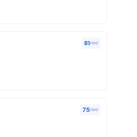
81
/100
75
/100