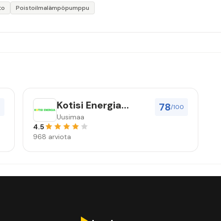
to
Poistoilmalämpöpumppu
Kotisi Energia
78
0
/100
Nordic Oy
Uusimaa
4.5
968 arviota