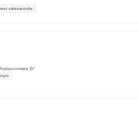
teet sähköautoille
 huippuosaajia 👍”
ötyöt