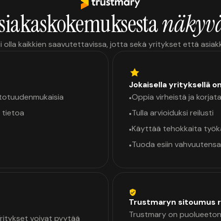
siakaskokemuksesta
näkyvä
i olla kaikkien saavutettavissa, jotta sekä yritykset että asia
Jokaisella yrityksellä o
a totuudenmukaisia
Oppia virheistä ja korjata
•
 tietoa
Tulla arvioiduksi reilusti
•
Käyttää tehokkaita työ
•
Tuoda esiin vahvuutensa
•
Trustmaryn sitoumus r
Trustmary on puolueeton 
 Yritykset voivat pyytää