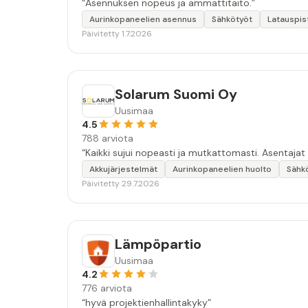
“Asennuksen nopeus ja ammattitaito.”
Aurinkopaneelien asennus
Sähkötyöt
Latauspis
Päivitetty 1.7.2026
Solarum Suomi Oy
Uusimaa
4.5
788 arviota
“Kaikki sujui nopeasti ja mutkattomasti. Asentajat
Akkujärjestelmät
Aurinkopaneelien huolto
Sähk
Päivitetty 29.7.2026
Lämpöpartio
Uusimaa
4.2
776 arviota
“hyvä projektienhallintakyky”