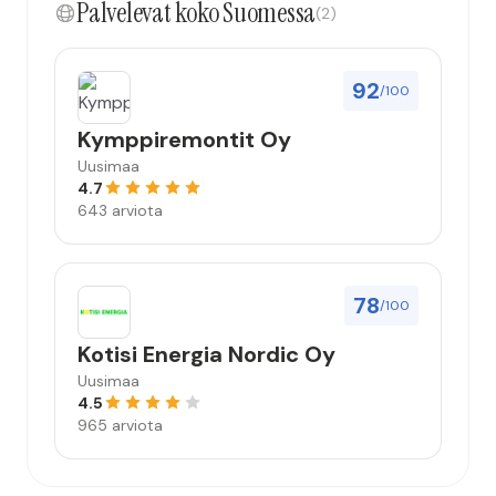
Palvelevat koko Suomessa
(2)
92
/100
Kymppiremontit Oy
Uusimaa
4.7
643 arviota
78
/100
Kotisi Energia Nordic Oy
Uusimaa
4.5
965 arviota