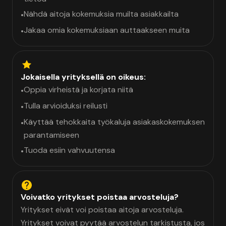
Nähdä aitoja kokemuksia muilta asiakkailta
•
Jakaa omia kokemuksiaan auttaakseen muita
•
Jokaisella yrityksellä on oikeus:
Oppia virheistä ja korjata niitä
•
Tulla arvioiduksi reilusti
•
Käyttää tehokkaita työkaluja asiakaskokemuksen
•
parantamiseen
Tuoda esiin vahvuutensa
•
Voivatko yritykset poistaa arvosteluja?
Yritykset eivät voi poistaa aitoja arvosteluja.
Yritykset voivat pyytää arvostelun tarkistusta, jos