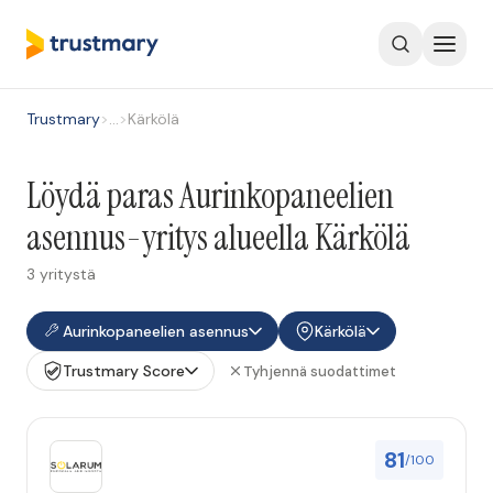
Trustmary
>
…
>
Kärkölä
Löydä paras Aurinkopaneelien
asennus-yritys alueella Kärkölä
3 yritystä
Aurinkopaneelien asennus
Kärkölä
Trustmary Score
Tyhjennä suodattimet
81
/100