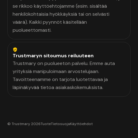
se rikkoo käyttöehtojamme (esim. sisältää
henkilökohtaisia hyökkäyksiä tai on selvästi
väärä). Kaikki pyynnöt käsitellään
puolueettomasti.
Trustmaryn sitoumus reiluuteen
Trustmary on puolueeton palvelu. Emme auta
yrityksiä manipuloimaan arvostelujaan.
Tavoitteenamme on tarjota luotettavaa ja
läpinäkyvää tietoa asiakaskokemuksista.
© Trustmary 2026
Tuote
Tietosuoja
Käyttöehdot