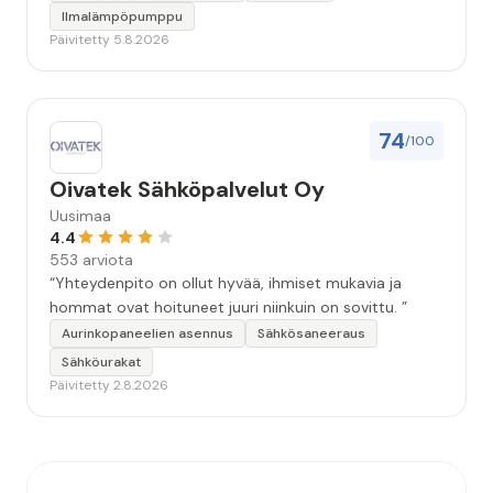
Ilmalämpöpumppu
Päivitetty 5.8.2026
74
/100
Oivatek Sähköpalvelut Oy
Uusimaa
4.4
553 arviota
“Yhteydenpito on ollut hyvää, ihmiset mukavia ja
hommat ovat hoituneet juuri niinkuin on sovittu. ”
Aurinkopaneelien asennus
Sähkösaneeraus
Sähköurakat
Päivitetty 2.8.2026