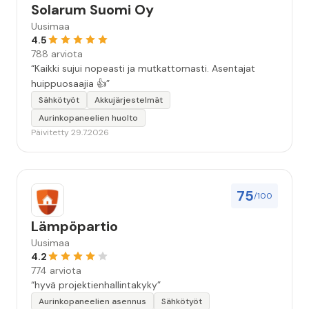
Solarum Suomi Oy
Uusimaa
4.5
788 arviota
“Kaikki sujui nopeasti ja mutkattomasti. Asentajat
huippuosaajia 👍”
Sähkötyöt
Akkujärjestelmät
Aurinkopaneelien huolto
Päivitetty 29.7.2026
75
/100
Lämpöpartio
Uusimaa
4.2
774 arviota
“hyvä projektienhallintakyky”
Aurinkopaneelien asennus
Sähkötyöt