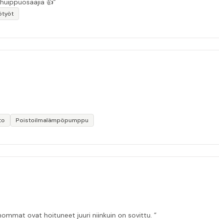
 huippuosaajia 👍”
ötyöt
to
Poistoilmalämpöpumppu
ommat ovat hoituneet juuri niinkuin on sovittu. ”