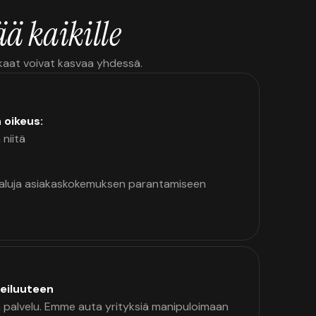
ä kaikille
kkaat voivat kasvaa yhdessä.
n oikeus:
 niitä
kaluja asiakaskokemuksen parantamiseen
eiluuteen
palvelu. Emme auta yrityksiä manipuloimaan