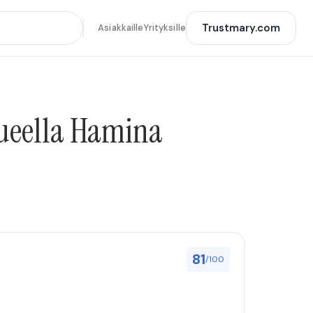
Trustmary.com
Asiakkaille
Yrityksille
lueella Hamina
81
/100