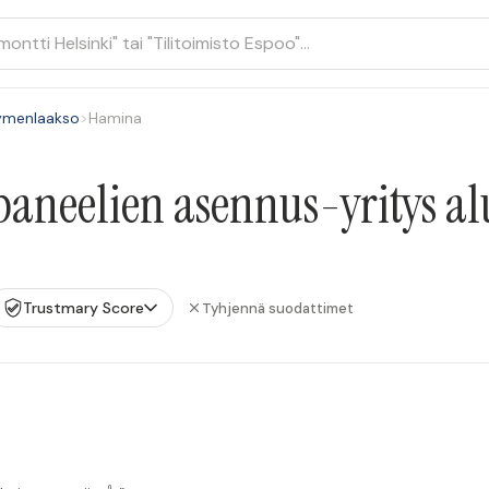
ymenlaakso
>
Hamina
aneelien asennus-yritys a
Trustmary Score
Tyhjennä suodattimet