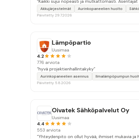
“Kaikki sujui nopeasti ja mutkattomasti. Asentajat
Akkujärjestelmät
Aurinkopaneelien huolto
Sähk
Päivitetty 29.7.2026
Lämpöpartio
Uusimaa
4.2
776 arviota
“hyvä projektienhallintakyky”
Aurinkopaneelien asennus
Ilmalämpöpumpun huol
Päivitetty 5.8.2026
Oivatek Sähköpalvelut Oy
Uusimaa
4.4
553 arviota
“Yhteydenpito on ollut hyvää, ihmiset mukavia ja h