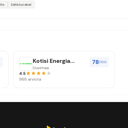
lto
Sähköurakat
Kotisi Energia
78
0
/100
Nordic Oy
Uusimaa
4.5
968 arviota