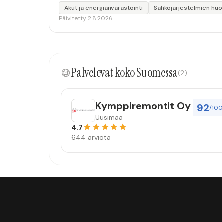
Akut ja energianvarastointi
Sähköjärjestelmien huo
Päivitetty 2.8.2026
Palvelevat koko Suomessa
(2)
Kymppiremontit Oy
92
/10
Uusimaa
4.7
644 arviota