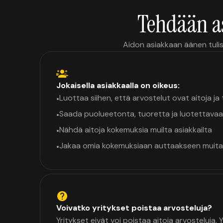
Tehdään a
Aidon asiakkaan äänen tulis
Jokaisella asiakkaalla on oikeus:
Luottaa siihen, että arvostelut ovat aitoja j
•
Saada puolueetonta, tuoretta ja luotettavaa
•
Nähdä aitoja kokemuksia muilta asiakkailta
•
Jakaa omia kokemuksiaan auttaakseen muita
•
Voivatko yritykset poistaa arvosteluja?
Yritykset eivät voi poistaa aitoja arvosteluja.