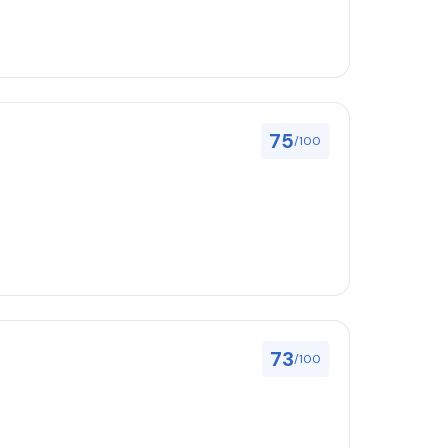
75
/100
73
/100