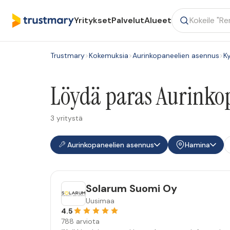
Yritykset
Palvelut
Alueet
Trustmary
>
Kokemuksia
>
Aurinkopaneelien asennus
>
K
Löydä paras Aurinkop
3 yritystä
Aurinkopaneelien asennus
Hamina
Solarum Suomi Oy
Uusimaa
4.5
788 arviota