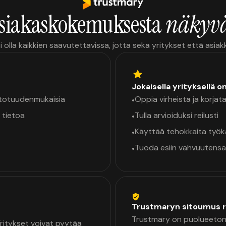
siakaskokemuksesta
näkyvä
i olla kaikkien saavutettavissa, jotta sekä yritykset että asia
Jokaisella yrityksellä o
a totuudenmukaisia
Oppia virheistä ja korjata
•
 tietoa
Tulla arvioiduksi reilusti
•
Käyttää tehokkaita työ
•
Tuoda esiin vahvuutensa
•
Trustmaryn sitoumus r
Trustmary on puolueeton 
 Yritykset voivat pyytää