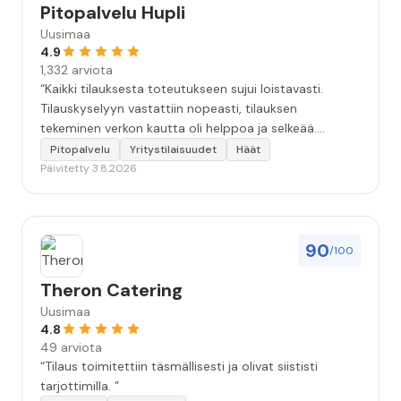
Pitopalvelu Hupli
Uusimaa
4.9
1,332 arviota
“Kaikki tilauksesta toteutukseen sujui loistavasti.
Tilauskyselyyn vastattiin nopeasti, tilauksen
tekeminen verkon kautta oli helppoa ja selkeää.
Kävimme tilauksen vielä kahteen kertaan puhelimessa
Pitopalvelu
Yritystilaisuudet
Häät
läpi, että kaikki seikat oltiin varmasti huomioitu.
Päivitetty 3.8.2026
Tilaisuudessa tarjoilija oli todella ammatti-ihminen.
Ruoka oli hyvää, maukasta ja kaikkea riitti hyvin.
Kokonaisuudessaan 10+. Iso kiitos koko Huplin
porukalle!”
90
/100
Theron Catering
Uusimaa
4.8
49 arviota
“Tilaus toimitettiin täsmällisesti ja olivat siististi
tarjottimilla. ”