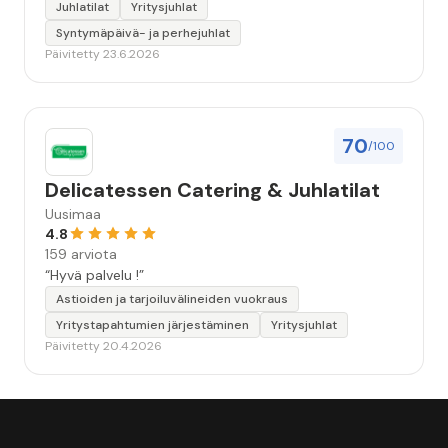
Juhlatilat
Yritysjuhlat
Syntymäpäivä- ja perhejuhlat
Päivitetty 23.6.2026
70
/100
Delicatessen Catering & Juhlatilat
Uusimaa
4.8
159 arviota
“Hyvä palvelu !”
Astioiden ja tarjoiluvälineiden vuokraus
Yritystapahtumien järjestäminen
Yritysjuhlat
Päivitetty 20.4.2026