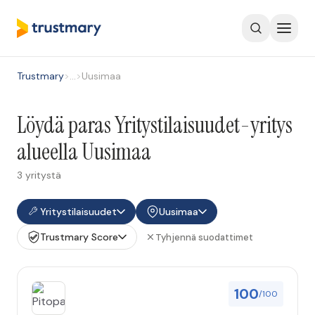
Trustmary
>
…
>
Uusimaa
Löydä paras Yritystilaisuudet-yritys
alueella Uusimaa
3 yritystä
Yritystilaisuudet
Uusimaa
Trustmary Score
Tyhjennä suodattimet
100
/100