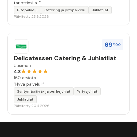
tarjottimilla. ”
Pitopalvelu
Catering ja pitopalvelu
Juhlatilat
Päivitetty 23.6.2026
69
/100
Delicatessen Catering & Juhlatilat
Uusimaa
4.8
160 arviota
“Hyvä palvelu !”
Syntymäpäivä- ja perhejuhlat
Yritysjuhlat
Juhlatilat
Päivitetty 20.4.2026