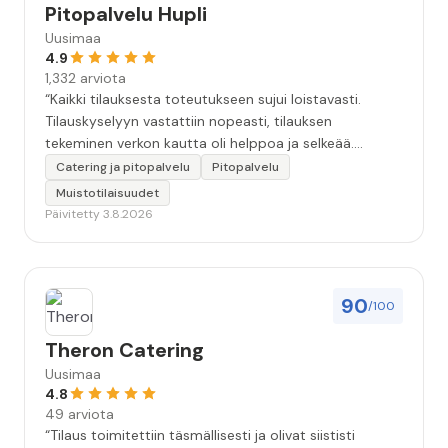
Pitopalvelu Hupli
Uusimaa
4.9
1,332 arviota
“Kaikki tilauksesta toteutukseen sujui loistavasti.
Tilauskyselyyn vastattiin nopeasti, tilauksen
tekeminen verkon kautta oli helppoa ja selkeää.
Kävimme tilauksen vielä kahteen kertaan puhelimessa
Catering ja pitopalvelu
Pitopalvelu
läpi, että kaikki seikat oltiin varmasti huomioitu.
Muistotilaisuudet
Tilaisuudessa tarjoilija oli todella ammatti-ihminen.
Päivitetty 3.8.2026
Ruoka oli hyvää, maukasta ja kaikkea riitti hyvin.
Kokonaisuudessaan 10+. Iso kiitos koko Huplin
porukalle!”
90
/100
Theron Catering
Uusimaa
4.8
49 arviota
“Tilaus toimitettiin täsmällisesti ja olivat siististi