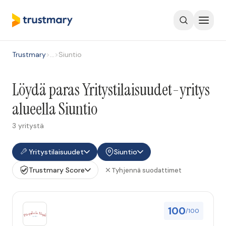
Trustmary
>
…
>
Siuntio
Löydä paras Yritystilaisuudet-yritys
alueella Siuntio
3 yritystä
Yritystilaisuudet
Siuntio
Trustmary Score
Tyhjennä suodattimet
100
/100