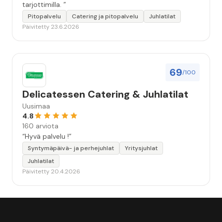
tarjottimilla. ”
Pitopalvelu
Catering ja pitopalvelu
Juhlatilat
Päivitetty 23.6.2026
69
/100
Delicatessen Catering & Juhlatilat
Uusimaa
4.8
160 arviota
“Hyvä palvelu !”
Syntymäpäivä- ja perhejuhlat
Yritysjuhlat
Juhlatilat
Päivitetty 20.4.2026