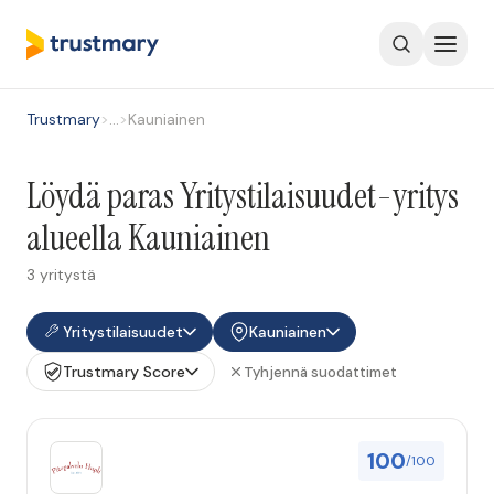
Trustmary
>
…
>
Kauniainen
Löydä paras Yritystilaisuudet-yritys
alueella Kauniainen
3 yritystä
Yritystilaisuudet
Kauniainen
Trustmary Score
Tyhjennä suodattimet
100
/100