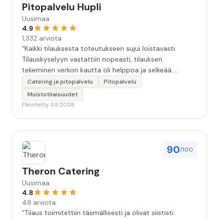
Pitopalvelu Hupli
Uusimaa
4.9
1,332 arviota
“Kaikki tilauksesta toteutukseen sujui loistavasti.
Tilauskyselyyn vastattiin nopeasti, tilauksen
tekeminen verkon kautta oli helppoa ja selkeää.
Kävimme tilauksen vielä kahteen kertaan puhelimessa
Catering ja pitopalvelu
Pitopalvelu
läpi, että kaikki seikat oltiin varmasti huomioitu.
Muistotilaisuudet
Tilaisuudessa tarjoilija oli todella ammatti-ihminen.
Päivitetty 3.8.2026
Ruoka oli hyvää, maukasta ja kaikkea riitti hyvin.
Kokonaisuudessaan 10+. Iso kiitos koko Huplin
porukalle!”
90
/100
Theron Catering
Uusimaa
4.8
49 arviota
“Tilaus toimitettiin täsmällisesti ja olivat siististi