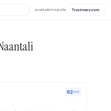
Trustmary.com
Asiakkaille
Yrityksille
 Naantali
92
/100