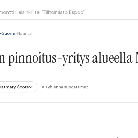
s-Suomi
>
Naantali
n pinnoitus-yritys alueella
ustmary Score
Tyhjennä suodattimet