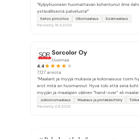
“Kylpyhuoneen huomattavan kohentunut ilme ilahdut
ystävällisestä palvelusta!”
Katon pinnoitus
Ulkomaalaus
Sisämaalaus
Päivitetty 18.4.2026
Sorcolor Oy
Uusimaa
4.4
7,127 arviota
“Maalarit ja myyjä mukavia ja kokonaisuus toimi hyv
erot mitä en huomannut. Hyvä toki että siinä koht
myyjän ja maalajien välinen "hand-over" eli maalar
tulevaisuudessakin mahdollisuus että palveluita k
Julkisivumaalaus
Maalaus ja pintakäsittely
Tiili
Päivitetty 6.8.2026