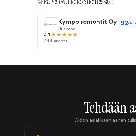
Palvelevat koko Suomessa
(1)
Kymppiremontit Oy
92
/10
Uusimaa
4.7
644 arviota
Tehdään a
Aidon asiakkaan äänen tulis