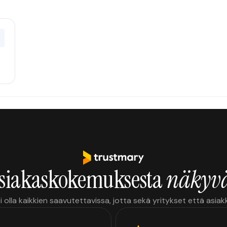
0
siakaskokemuksesta
näkyvä
i olla kaikkien saavutettavissa, jotta sekä yritykset että asia