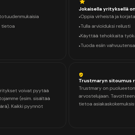
Jokaisella yrityksellä o
a totuudenmukaisia
Oppia virheistä ja korjata
•
 tietoa
Tulla arvioiduksi reilusti
•
Käyttää tehokkaita työ
•
Tuoda esiin vahvuutensa
•
Trustmaryn sitoumus r
Trustmary on puolueeton 
 Yritykset voivat pyytää
arvostelujaan. Tavoittee
tojamme (esim. sisältää
tietoa asiakaskokemuksis
äärä). Kaikki pyynnöt