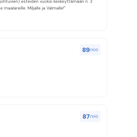
 johtuvien) esteiden vuoksi keskeyttämään n. 3
 maalareille: Miljalle ja Valmalle!”
89
/100
87
/100