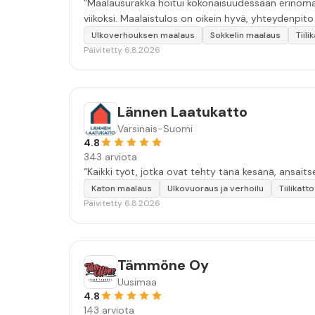
“Maalausurakka hoitui kokonaisuudessaan erinomais
viikoksi. Maalaistulos on oikein hyvä, yhteydenpito er
Ulkoverhouksen maalaus
Sokkelin maalaus
Tiil
Päivitetty 6.8.2026
Lännen Laatukatto
Varsinais-Suomi
4.8
343 arviota
“Kaikki työt, jotka ovat tehty tänä kesänä, ansait
Katon maalaus
Ulkovuoraus ja verhoilu
Tiilikatt
Päivitetty 6.8.2026
Tämmöne Oy
Uusimaa
4.8
143 arviota