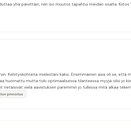
taa yhä päivittäin, niin iso muutos tapahtui meidän osalta. Kiitos V
in. Kehityskohteita mielestäni kaksi. Ensimmäinen asia oli se, että m
aa huomattu mutta toki optimaalisessa tilanteessa myyjä olisi jo ki
it tietäisivät vielä aavistuksen paremmin jo tullessa mitä alkaa tek
äytän”
katon pinnoitus