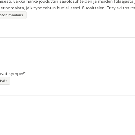
esti, vaikka hanke jouduttiin sääolosuhteiden ja muiden (tilaajasta
inomaista, jälkityöt tehtiin huolellisesti. Suosittelen. Erityiskiitos itse
ikaton maalaus
sevat kympin!”
otyöt