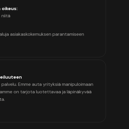
n oikeus:
 niitä
kaluja asiakaskokemuksen parantamiseen
eiluuteen
palvelu. Emme auta yrityksiä manipuloimaan
namme on tarjota luotettavaa ja läpinäkyvää
ta.