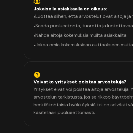
Jokaisella asiakkaalla on oikeus:
Luottaa siihen, että arvostelut ovat aitoja j
•
Saada puolueetonta, tuoretta ja luotettavaa
•
Nähdä aitoja kokemuksia muilta asiakkailta
•
Jakaa omia kokemuksiaan auttaakseen muita
•
Voivatko yritykset poistaa arvosteluja?
Yritykset eivät voi poistaa aitoja arvosteluja.
arvostelun tarkistusta, jos se rikkoo käyttöeh
henkilökohtaisia hyökkäyksiä tai on selvästi v
käsitellään puolueettomasti.