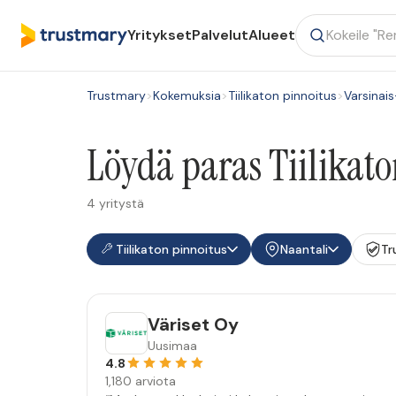
Yritykset
Palvelut
Alueet
Trustmary
>
Kokemuksia
>
Tiilikaton pinnoitus
>
Varsinai
Löydä paras Tiilikato
4 yritystä
Tiilikaton pinnoitus
Naantali
Tr
Väriset Oy
Uusimaa
4.8
1,180 arviota