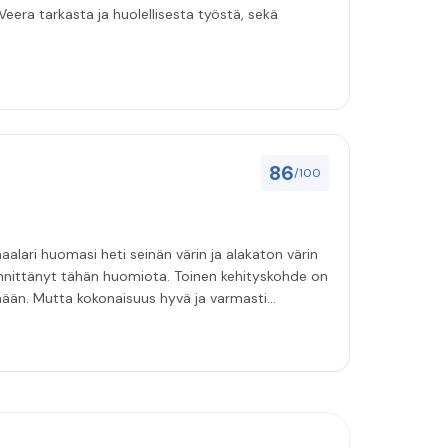
eera tarkasta ja huolellisesta työstä, sekä
86
/100
aalari huomasi heti seinän värin ja alakaton värin
innittänyt tähän huomiota. Toinen kehityskohde on
emään. Mutta kokonaisuus hyvä ja varmasti