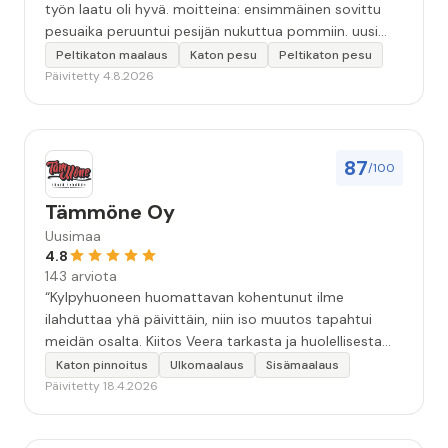
työn laatu oli hyvä. moitteina: ensimmäinen sovittu
pesuaika peruuntui pesijän nukuttua pommiin. uusi
aika piti ja työn jälki oikein hyvää ja osaavaa. toinen
Peltikaton maalaus
Katon pesu
Peltikaton pesu
murhe tuli koska olimme matkoilla ja jossain
Päivitetty 4.8.2026
pesun/pinnoituksen vaiheessa oli pihalla ollut vesihana
jäänyt auki ja jossain vaiheessa töiden jo loputtua oli
letku irronnut ulkohanasta ja syöksi vettä kolme
vuorokautta pihalle...kunnes naapuri uskaltautui
87
/100
pihallemme ja sulki hanan. Hieman siis tarkkuutta
hommiin ja hyvä tulee. ”
Tämmöne Oy
Uusimaa
4.8
143 arviota
“Kylpyhuoneen huomattavan kohentunut ilme
ilahduttaa yhä päivittäin, niin iso muutos tapahtui
meidän osalta. Kiitos Veera tarkasta ja huolellisesta
työstä, sekä ystävällisestä palvelusta!”
Katon pinnoitus
Ulkomaalaus
Sisämaalaus
Päivitetty 18.4.2026