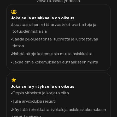
voivat kasvaa yhdessä.
Jokaisella asiakkaalla on oikeus:
Luottaa siihen, että arvostelut ovat aitoja ja
•
totuudenmukaisia
Saada puolueetonta, tuoretta ja luotettavaa
•
tietoa
Nähdä aitoja kokemuksia muilta asiakkailta
•
Jakaa omia kokemuksiaan auttaakseen muita
•
Jokaisella yrityksellä on oikeus:
Oppia virheistä ja korjata niitä
•
Tulla arvioiduksi reilusti
•
Käyttää tehokkaita työkaluja asiakaskokemuksen
•
parantamiseen