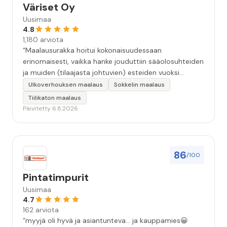
Väriset Oy
Uusimaa
4.8
1,180 arviota
“Maalausurakka hoitui kokonaisuudessaan
erinomaisesti, vaikka hanke jouduttiin sääolosuhteiden
ja muiden (tilaajasta johtuvien) esteiden vuoksi
keskeyttämään n. 3 viikoksi. Maalaistulos on oikein
Ulkoverhouksen maalaus
Sokkelin maalaus
hyvä, yhteydenpito erinomaista, jälkityöt tehtiin
Tiilikaton maalaus
huolellisesti. Suosittelen. Erityiskiitos itse maalareille:
Päivitetty 6.8.2026
Miljalle ja Valmalle!”
86
/100
Pintatimpurit
Uusimaa
4.7
162 arviota
“myyjä oli hyvä ja asiantunteva... ja kauppamies😀