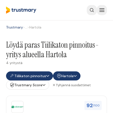
Trustmary
>
…
>
Hartola
Löydä paras Tiilikaton pinnoitus-
yritys alueella Hartola
4 yritystä
Tiilikaton pinnoitus
Hartola
Trustmary Score
Tyhjennä suodattimet
92
/100