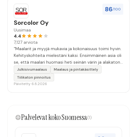
86
/100
Sorcolor Oy
Uusimaa
4.4
7,127 arviota
“Maalarit ja myyjä mukavia ja kokonaisuus toimi hyvin.
Kehityskohteita mielestäni kaksi. Ensimmäinen asia oli
se, että maalari huomasi heti seinän värin ja alakaton
värin erot mitä en huomannut. Hyvä toki että siinä
Julkisivumaalaus
Maalaus ja pintakäsittely
kohtaa huomattu mutta toki optimaalisessa
Tiilikaton pinnoitus
tilanteessa myyjä olisi jo kiinnittänyt tähän huomiota.
Päivitetty 6.8.2026
Toinen kehityskohde on myyjän ja maalajien välinen
"hand-over" eli maalarit tietäisivät vielä aavistuksen
paremmin jo tullessa mitä alkaa tekemään. Mutta
kokonaisuus hyvä ja varmasti tulevaisuudessakin
Palvelevat koko Suomessa
mahdollisuus että palveluita käytän”
(1)