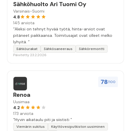
Sähköhuolto Ari Tuomi Oy
Varsinais-Suomi
4.8
145 arviota
“Aleksi on tehnyt hyvää työtä, hinta-arviot ovat
pitäneet paikkaansa. Toimitusajat ovat olleet melko
lyhyitä. ”
Sähköurakat
Sähkösaneeraus
Sähköremontti
Päivitetty 23.2.2026
78
/100
Renoa
Uusimaa
4.2
173 arviota
“Hyvin aikataulu piti ja siististi ”
Viemärin sukitus
Käyttövesiputkiston uusiminen