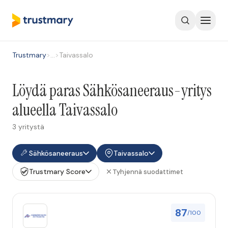
Trustmary
>
…
>
Taivassalo
Löydä paras Sähkösaneeraus-yritys
alueella Taivassalo
3 yritystä
Sähkösaneeraus
Taivassalo
Trustmary Score
Tyhjennä suodattimet
87
/100