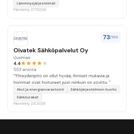
Lämmitysjärjestelmät
Päivitetty 27.7.2026
73
/100
Oivatek Sähköpalvelut Oy
Uusimaa
4.4
553 arviota
“Yhteydenpito on ollut hyvää, ihmiset mukavia ja
hommat ovat hoituneet juuri niinkuin on sovittu. ”
Akut ja energianvarastointi
Sähköjärjestelmien huolto
Sähköurakat
Päivitetty 2.8.2026