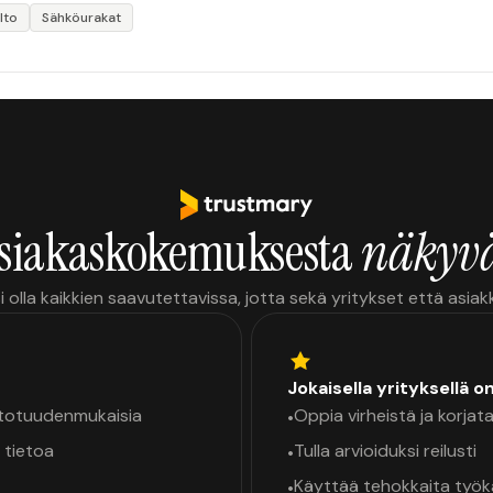
lto
Sähköurakat
siakaskokemuksesta
näkyvä
i olla kaikkien saavutettavissa, jotta sekä yritykset että asia
Jokaisella yrityksellä o
a totuudenmukaisia
Oppia virheistä ja korjata
•
 tietoa
Tulla arvioiduksi reilusti
•
Käyttää tehokkaita työ
•