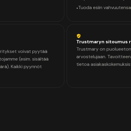
Tuoda esiin vahvuutensa
•
Trustmaryn sitoumus r
Trustmary on puolueeton 
 Yritykset voivat pyytää
arvostelujaan. Tavoittee
tojamme (esim. sisältää
tietoa asiakaskokemuksis
äärä). Kaikki pyynnöt