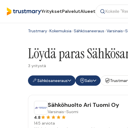
Yritykset
Palvelut
Alueet
Trustmary
>
Kokemuksia
>
Sähkösaneeraus
>
Varsinais-
Löydä paras Sähkösan
3 yritystä
Sähkösaneeraus
Salo
Trustmar
Sähköhuolto Ari Tuomi Oy
Varsinais-Suomi
4.8
145 arviota