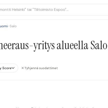
Suomi
>
Salo
eeraus-yritys alueella Salo
y Score
Tyhjennä suodattimet