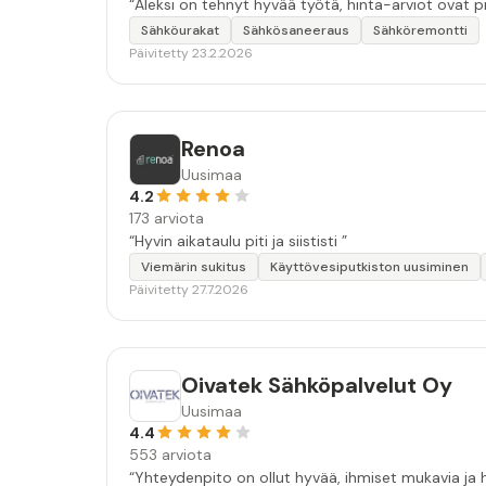
“Aleksi on tehnyt hyvää työtä, hinta-arviot ovat p
Sähköurakat
Sähkösaneeraus
Sähköremontti
Päivitetty 23.2.2026
Renoa
Uusimaa
4.2
173 arviota
“Hyvin aikataulu piti ja siististi ”
Viemärin sukitus
Käyttövesiputkiston uusiminen
Päivitetty 27.7.2026
Oivatek Sähköpalvelut Oy
Uusimaa
4.4
553 arviota
“Yhteydenpito on ollut hyvää, ihmiset mukavia ja h