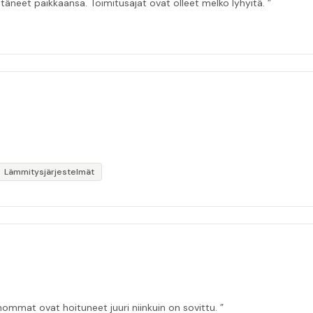
itäneet paikkaansa. Toimitusajat ovat olleet melko lyhyitä. ”
Lämmitysjärjestelmät
ommat ovat hoituneet juuri niinkuin on sovittu. ”