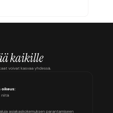
ä kaikille
kkaat voivat kasvaa yhdessä.
n oikeus:
 niitä
kaluja asiakaskokemuksen parantamiseen