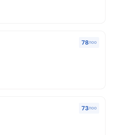
78
/100
73
/100