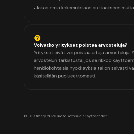
Jakaa omia kokemuksiaan auttaakseen muita
•
Voivatko yritykset poistaa arvosteluja?
Yritykset eivät voi poistaa aitoja arvosteluja.
arvostelun tarkistusta, jos se rikkoo käyttöeh
henkilökohtaisia hyökkäyksiä tai on selvästi v
käsitellään puolueettomasti.
© Trustmary 2026
Tuote
Tietosuoja
Käyttöehdot