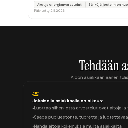
Akut ja energianvarastointi
Sähköjärjestelmien huo
Päivitetty 2.8.2026
Tehdään a
Aidon asiakkaan äänen tulis
Jokaisella asiakkaalla on oikeus:
Luottaa siihen, että arvostelut ovat aitoja j
•
Saada puolueetonta, tuoretta ja luotettavaa
•
Nähdä aitoja kokemuksia muilta asiakkailta
•