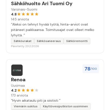
Sähköhuolto Ari Tuomi Oy
Varsinais-Suomi
4.8
145 arviota
“Aleksi on tehnyt hyvää työtä, hinta-arviot ovat
pitäneet paikkaansa. Toimitusajat ovat olleet melko
lyhyitä. ”
Sähköurakat
Sähkösaneeraus
Sähköremontti
Päivitetty 23.2.2026
78
/100
Renoa
Uusimaa
4.2
173 arviota
“Hyvin aikataulu piti ja siististi ”
Viemärin sukitus
Käyttövesiputkiston uusiminen