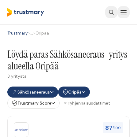
Trustmary
>
…
>
Oripää
Löydä paras Sähkösaneeraus-yritys
alueella Oripää
3 yritystä
Sähkösaneeraus
Oripää
Trustmary Score
Tyhjennä suodattimet
87
/100