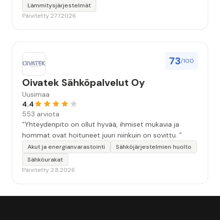
Lämmitysjärjestelmät
Päivitetty 27.7.2026
73
/100
Oivatek Sähköpalvelut Oy
Uusimaa
4.4
553 arviota
“Yhteydenpito on ollut hyvää, ihmiset mukavia ja
hommat ovat hoituneet juuri niinkuin on sovittu. ”
Akut ja energianvarastointi
Sähköjärjestelmien huolto
Sähköurakat
Päivitetty 2.8.2026