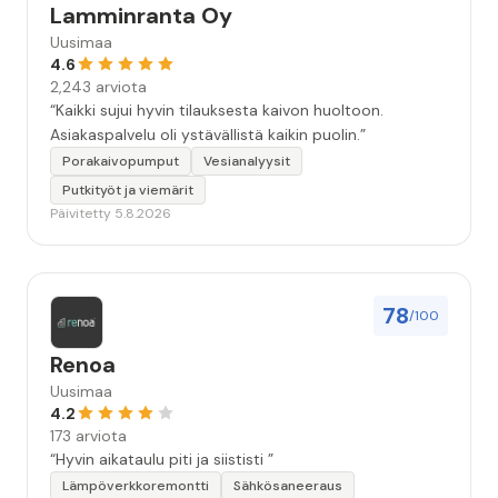
Lamminranta Oy
Uusimaa
4.6
2,243 arviota
“Kaikki sujui hyvin tilauksesta kaivon huoltoon.
Asiakaspalvelu oli ystävällistä kaikin puolin.”
Porakaivopumput
Vesianalyysit
Putkityöt ja viemärit
Päivitetty 5.8.2026
78
/100
Renoa
Uusimaa
4.2
173 arviota
“Hyvin aikataulu piti ja siististi ”
Lämpöverkkoremontti
Sähkösaneeraus