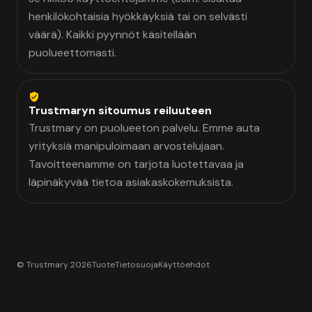
henkilökohtaisia hyökkäyksiä tai on selvästi
väärä). Kaikki pyynnöt käsitellään
puolueettomasti.
Trustmaryn sitoumus reiluuteen
Trustmary on puolueeton palvelu. Emme auta
yrityksiä manipuloimaan arvostelujaan.
Tavoitteenamme on tarjota luotettavaa ja
läpinäkyvää tietoa asiakaskokemuksista.
© Trustmary 2026
Tuote
Tietosuoja
Käyttöehdot