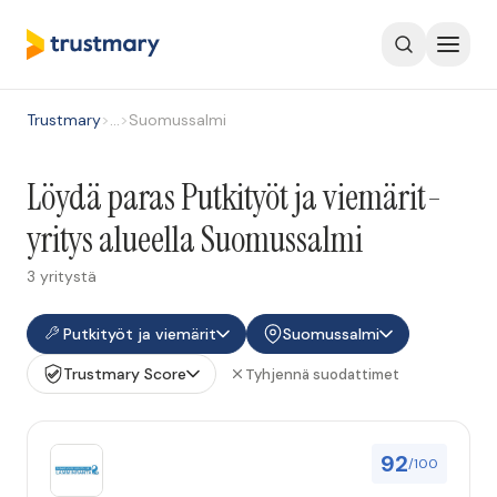
Trustmary
>
…
>
Suomussalmi
Löydä paras Putkityöt ja viemärit-
yritys alueella Suomussalmi
3 yritystä
Putkityöt ja viemärit
Suomussalmi
Trustmary Score
Tyhjennä suodattimet
92
/100