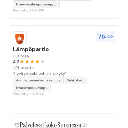
Ilma-vesilämpöpumppu
Päivitetty 27.7.2026
75
/100
Lämpöpartio
Uusimaa
4.2
774 arviota
“hyvä projektienhallintakyky”
Aurinkopaneelien asennus
Sähkötyöt
Ilmalämpöpumppu
Päivitetty 5.8.2026
Palvelevat koko Suomessa
(2)