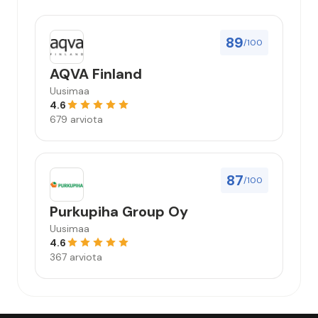
89
/100
AQVA Finland
Uusimaa
4.6
679 arviota
87
/100
Purkupiha Group Oy
Uusimaa
4.6
367 arviota