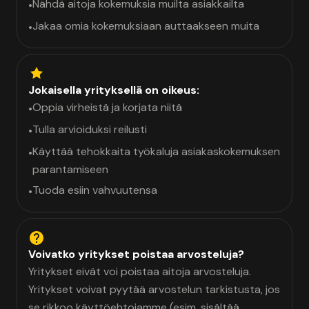
Nähdä aitoja kokemuksia muilta asiakkailta
•
Jakaa omia kokemuksiaan auttaakseen muita
•
Jokaisella yrityksellä on oikeus:
Oppia virheistä ja korjata niitä
•
Tulla arvioiduksi reilusti
•
Käyttää tehokkaita työkaluja asiakaskokemuksen
•
parantamiseen
Tuoda esiin vahvuutensa
•
Voivatko yritykset poistaa arvosteluja?
Yritykset eivät voi poistaa aitoja arvosteluja.
Yritykset voivat pyytää arvostelun tarkistusta, jos
se rikkoo käyttöehtojamme (esim. sisältää