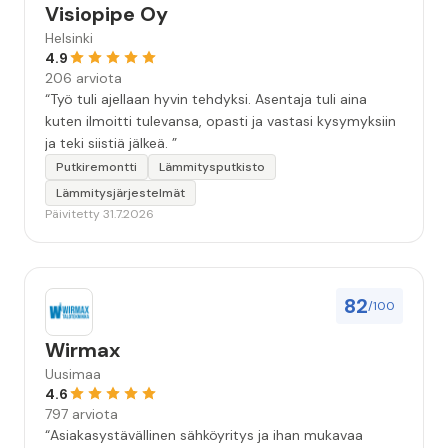
Visiopipe Oy
Helsinki
4.9
206 arviota
“Työ tuli ajellaan hyvin tehdyksi. Asentaja tuli aina
kuten ilmoitti tulevansa, opasti ja vastasi kysymyksiin
ja teki siistiä jälkeä. ”
Putkiremontti
Lämmitysputkisto
Lämmitysjärjestelmät
Päivitetty 31.7.2026
82
/100
Wirmax
Uusimaa
4.6
797 arviota
“Asiakasystävällinen sähköyritys ja ihan mukavaa