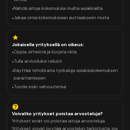
Nähdä aitoja kokemuksia muilta asiakkailta
•
Jakaa omia kokemuksiaan auttaakseen muita
•
Jokaisella yrityksellä on oikeus:
Oppia virheistä ja korjata niitä
•
Tulla arvioiduksi reilusti
•
Käyttää tehokkaita työkaluja asiakaskokemuksen
•
parantamiseen
Tuoda esiin vahvuutensa
•
Voivatko yritykset poistaa arvosteluja?
Yritykset eivät voi poistaa aitoja arvosteluja.
Yritykset voivat pyytää arvostelun tarkistusta, jos