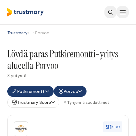
Trustmary
>
…
>
Porvoo
Löydä paras Putkiremontti-yritys
alueella Porvoo
3 yritystä
Putkiremontti
Porvoo
Trustmary Score
Tyhjennä suodattimet
91
/100