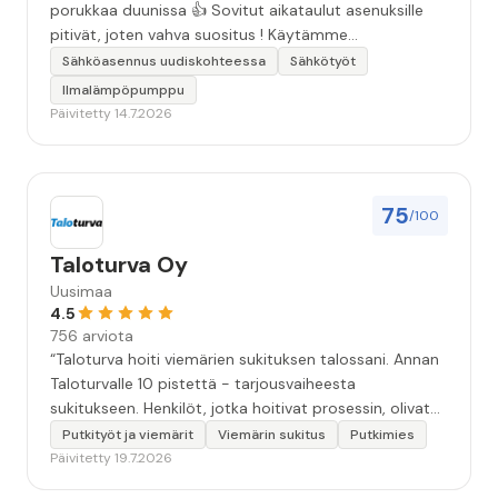
porukkaa duunissa 👍 Sovitut aikataulut asenuksille
pitivät, joten vahva suositus ! Käytämme
seuraavallakin kerralla!”
Sähköasennus uudiskohteessa
Sähkötyöt
Ilmalämpöpumppu
Päivitetty 14.7.2026
75
/100
Taloturva Oy
Uusimaa
4.5
756 arviota
“Taloturva hoiti viemärien sukituksen talossani. Annan
Taloturvalle 10 pistettä - tarjousvaiheesta
sukitukseen. Henkilöt, jotka hoitivat prosessin, olivat
ammattitaitoisia ja miellyttäviä. Remontin jälkeen
Putkityöt ja viemärit
Viemärin sukitus
Putkimies
saamani materiaali tehtävän suorittamisesta oli
Päivitetty 19.7.2026
kiitettävän arvoista. Voin suositella.”