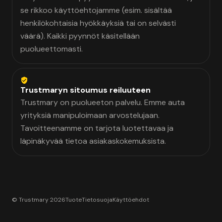
se rikkoo käyttöehtojamme (esim. sisältää
henkilökohtaisia hyökkäyksiä tai on selvästi
väärä). Kaikki pyynnöt käsitellään
puolueettomasti.
Trustmaryn sitoumus reiluuteen
Trustmary on puolueeton palvelu. Emme auta
yrityksiä manipuloimaan arvostelujaan.
Tavoitteenamme on tarjota luotettavaa ja
läpinäkyvää tietoa asiakaskokemuksista.
© Trustmary 2026
Tuote
Tietosuoja
Käyttöehdot