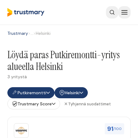
Trustmary
>
…
>
Helsinki
Löydä paras Putkiremontti-yritys
alueella Helsinki
3 yritystä
Putkiremontti
Helsinki
Trustmary Score
Tyhjennä suodattimet
91
/100