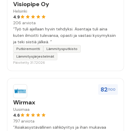
Visiopipe Oy
Helsinki
4.9
206 arviota
“Työ tuli ajellaan hyvin tehdyksi. Asentaja tuli aina
kuten ilmoitti tulevansa, opasti ja vastasi kysymyksiin
ja teki siistiä jälkeä. ”
Putkiremontti
Lämmitysputkisto
Lämmitysjärjestelmät
Päivitetty 31.7.2026
82
/100
Wirmax
Uusimaa
4.6
797 arviota
“Asiakasystävällinen sähköyritys ja ihan mukavaa