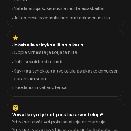
Nähdä aitoja kokemuksia muilta asiakkailta
•
Jakaa omia kokemuksiaan auttaakseen muita
•
Jokaisella yrityksellä on oikeus:
Oppia virheistä ja korjata niitä
•
Tulla arvioiduksi reilusti
•
Käyttää tehokkaita työkaluja asiakaskokemuksen
•
parantamiseen
Tuoda esiin vahvuutensa
•
Voivatko yritykset poistaa arvosteluja?
Yritykset eivät voi poistaa aitoja arvosteluja.
Yritykset voivat pyytää arvostelun tarkistusta, jos