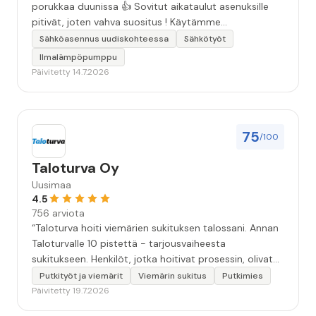
porukkaa duunissa 👍 Sovitut aikataulut asenuksille
pitivät, joten vahva suositus ! Käytämme
seuraavallakin kerralla!”
Sähköasennus uudiskohteessa
Sähkötyöt
Ilmalämpöpumppu
Päivitetty 14.7.2026
75
/100
Taloturva Oy
Uusimaa
4.5
756 arviota
“Taloturva hoiti viemärien sukituksen talossani. Annan
Taloturvalle 10 pistettä - tarjousvaiheesta
sukitukseen. Henkilöt, jotka hoitivat prosessin, olivat
ammattitaitoisia ja miellyttäviä. Remontin jälkeen
Putkityöt ja viemärit
Viemärin sukitus
Putkimies
saamani materiaali tehtävän suorittamisesta oli
Päivitetty 19.7.2026
kiitettävän arvoista. Voin suositella.”