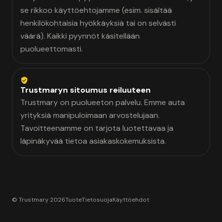
se rikkoo käyttöehtojamme (esim. sisältää
henkilökohtaisia hyökkäyksiä tai on selvästi
väärä). Kaikki pyynnöt käsitellään
puolueettomasti.
Trustmaryn sitoumus reiluuteen
Trustmary on puolueeton palvelu. Emme auta
yrityksiä manipuloimaan arvostelujaan.
Tavoitteenamme on tarjota luotettavaa ja
läpinäkyvää tietoa asiakaskokemuksista.
© Trustmary 2026
Tuote
Tietosuoja
Käyttöehdot